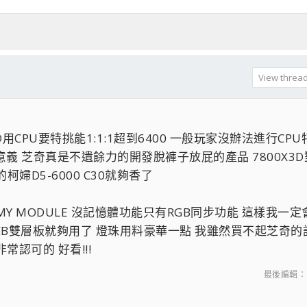
View thread 
D用CPU要特挑能1:1:1超到6400 一般玩家沒辦法進行CP
麼意義 芝奇真是不遺餘力的開發脫褲子放屁的產品 7800X3
婦D5-6000 C30就夠香了
MMY MODULE 沒記憶體功能只有RGB同步功能 這樣我一
CB雙層板就夠用了 燈珠用料豪華一點 我雖然買不起芝奇的
常認可的 好看!!!
最後編輯