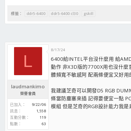
ddr5-6400
ddr5-6400 cl30
gskill
標籤：
8/17/24
L
6400給INTEL平台沒什麼用 給AM
動作 非X3D版的7700X用也沒什
體頻寬不敏感阿 配兩條便宜又好用的柯
laudmankimo
我建議芝奇可以開發D5 RGB DU
榮譽會員
條當防塵塞來插 記得要便宜一點 P
已加入
9/22/06
模組 但是芝奇的RGB設計能力我是非
訊息
1,558
互動分數
119
點數
63