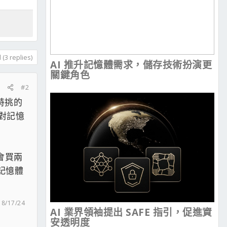
(3 replies)
AI 推升記憶體需求，儲存技術扮演更
關鍵角色
#2
U特挑的
D對記憶
定會買兩
記憶體
：
8/17/24
AI 業界領袖提出 SAFE 指引，促進資
安透明度