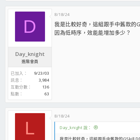
8/18/24
D
我是比較好奇，這組跟手中舊款的GSkill D
因為低時序，效能能增加多少？
Day_knight
進階會員
已加入
9/23/03
訊息
3,984
互動分數
136
點數
63
8/18/24
L
Day_knight 說：
我是比較好奇，這組跟手中舊款的GSkill DDR5-6