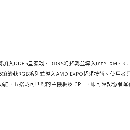
頻規格將加入DDR5皇家戟、DDR5幻鋒戟並導入Intel XMP 3.
R5焰鋒戟RGB系列並導入AMD EXPO超頻技術。使用者
AMD EXPO功能，並搭載可匹配的主機板及 CPU，即可讓記憶體