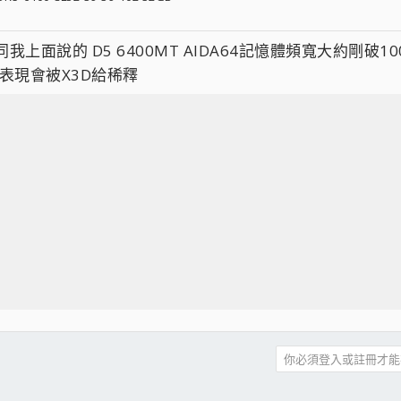
面說的 D5 6400MT AIDA64記憶體頻寬大約剛破100G
表現會被X3D給稀釋
你必須登入或註冊才能
件
結