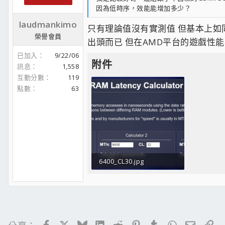
因為低時序，效能能增加多少？
laudmankimo
只有理論值沒有實測值 但基本上如同我上
榮譽會員
出頭而已 但在AMD平台的遊戲性能
已加入
9/22/06
附件
訊息
1,558
互動分數
119
點數
63
6400_CL30.jpg
125.5 KB · 人氣： 0
Facebook
X
Bluesky
LinkedIn
Reddit
Pinterest
Tumblr
WhatsApp
電子郵
連