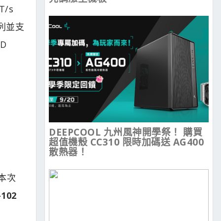
/s
列並支
D
DEEPCOOL 九州風神開學祭！ 購買
超值機殼 CC310 限時加碼送 AG400
散熱器！
本次
-102