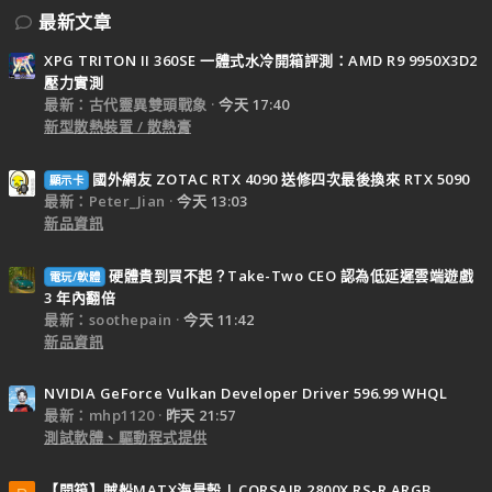
最新文章
XPG TRITON II 360SE 一體式水冷開箱評測：AMD R9 9950X3D2
壓力實測
最新：古代靈異雙頭戰象
今天 17:40
新型散熱裝置 / 散熱膏
國外網友 ZOTAC RTX 4090 送修四次最後換來 RTX 5090
顯示卡
最新：Peter_Jian
今天 13:03
新品資訊
硬體貴到買不起？Take-Two CEO 認為低延遲雲端遊戲
電玩/軟體
3 年內翻倍
最新：soothepain
今天 11:42
新品資訊
NVIDIA GeForce Vulkan Developer Driver 596.99 WHQL
最新：mhp1120
昨天 21:57
測試軟體、驅動程式提供
【開箱】賊船MATX海景殼 | CORSAIR 2800X RS-R ARGB