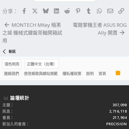
Facebook
X
Bluesky
LinkedIn
Reddit
Pinterest
Tumblr
WhatsApp
電子郵
連
分享：
MONTECH MKey 暗黑
電競掌機王者 ASUS ROG
之城 機械式鍵盤茶軸開箱試
Ally 開賣
用
新訊
淺色明亮
正體中文（台灣）
R
連絡我們
使用條款與網站規範
隱私權政策
說明
首頁
S
S
論壇統計
主題
307,098
訊息
2,716,118
會員
217,904
新加入的會員
PRECISION