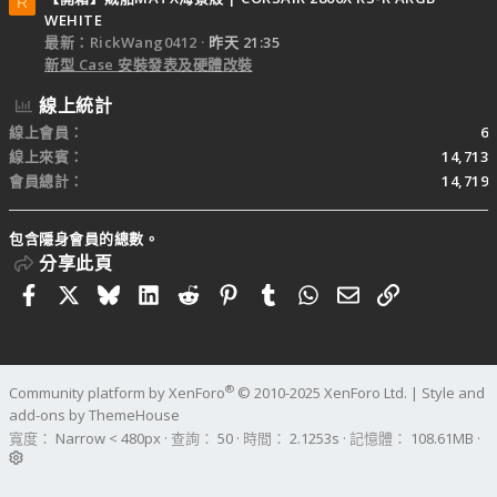
R
WEHITE
最新：RickWang0412
昨天 21:35
新型 Case 安裝發表及硬體改裝
線上統計
線上會員
6
線上來賓
14,713
會員總計
14,719
包含隱身會員的總數。
分享此頁
Facebook
X
Bluesky
LinkedIn
Reddit
Pinterest
Tumblr
WhatsApp
電子郵件
連結
®
Community platform by XenForo
© 2010-2025 XenForo Ltd.
|
Style and
add-ons by ThemeHouse
寬度
查詢
50
時間
2.1253s
記憶體
108.61MB