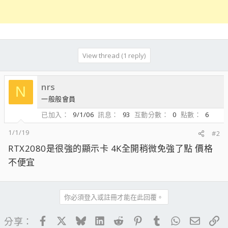
View thread (1 reply)
nrs
N
一般般會員
已加入
9/1/06
訊息
93
互動分數
0
點數
6
1/1/19
#2
RTX2080是很強的顯示卡 4K全開稍微免強了點 價格
不便宜
你必須登入或註冊才能在此回覆。
Facebook
X
Bluesky
LinkedIn
Reddit
Pinterest
Tumblr
WhatsApp
電子郵
連
分享：