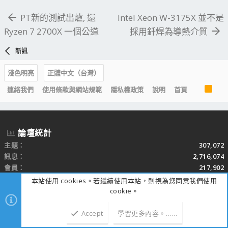
PT新的測試出爐, 還
Intel Xeon W-3175X 並不是
Ryzen 7 2700X 一個公道
採用釺焊為導熱介質
新訊
淺色明亮
正體中文（台灣）
R
連絡我們
使用條款與網站規範
隱私權政策
說明
首頁
S
S
論壇統計
主題
307,072
訊息
2,716,074
會員
217,902
新加入的會員
Hudson Chris
本站使用 cookies。若繼續使用本站，則視為您同意我們使用
cookie。
最新文章
Accept
學習更多內容。……
RTX 5090 玩家自製保護軟體！12VHPWR 電流異常自動關
顯示卡
機