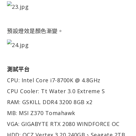
預設燈效是顏色漸變。
測試平台
CPU: Intel Core i7-8700K @ 4.8GHz
CPU Cooler: Tt Water 3.0 Extreme S
RAM: GSKILL DDR4 3200 8GB x2
MB: MSI Z370 Tomahawk
VGA: GIGABYTE RTX 2080 WINDFORCE OC
HDD: OCZ Vertex 3.20 240GB、Seagate 2TB