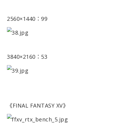
2560×1440：99
3840×2160：53
《FINAL FANTASY XV》