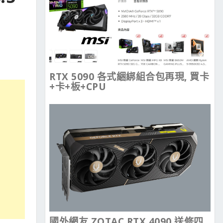
RTX 5090 各式綑綁組合包再現, 買卡
+卡+板+CPU
國外網友 ZOTAC RTX 4090 送修四