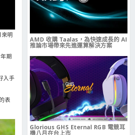
月來明
AMD 收購 Taalas，為快速成長的 AI
推論市場帶來先進運算解決方案
今年期
好入手
上的表
Glorious GHS Eternal RGB 電競耳
機八月在台上市