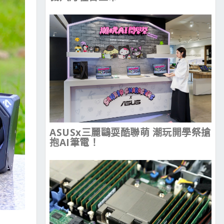
ASUSx三麗鷗耍酷聯萌 潮玩開學祭搶
抱AI筆電！