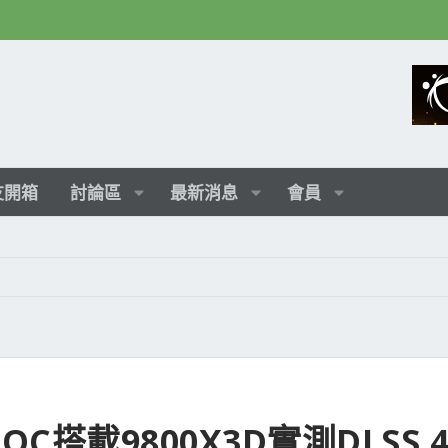
友開箱
討論區
最新消息
會員
G OC搭載9800X3D實測DLSS 4