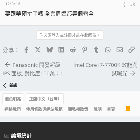
12/3/16
#3
要跟華碩拚了嗎,全套周邊都弄個齊全
你必須登入或註冊才能在此回覆。
Facebook
X
Bluesky
LinkedIn
Reddit
Pinterest
Tumblr
WhatsApp
電子郵
連
分享：
Panasonic 開發超級
Intel Core i7-7700K 效能測
IPS 面板, 對比度100萬：1
試曝光
新訊
淺色明亮
正體中文（台灣）
R
連絡我們
使用條款與網站規範
隱私權政策
說明
首頁
S
S
論壇統計