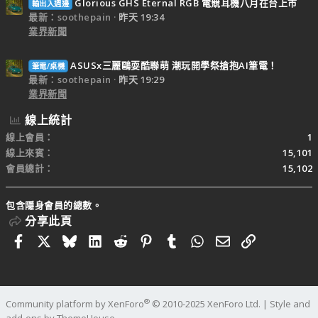
Glorious GHS Eternal RGB 電競耳機八月在台上市
輸出入週邊
最新：soothepain
昨天 19:34
業界新聞
ASUSx三麗鷗耍酷聯萌 潮玩開學祭搶抱AI筆電！
筆電/桌機
最新：soothepain
昨天 19:29
業界新聞
線上統計
線上會員
1
線上來賓
15,101
會員總計
15,102
包含隱身會員的總數。
分享此頁
Facebook
X
Bluesky
LinkedIn
Reddit
Pinterest
Tumblr
WhatsApp
電子郵件
連結
®
Community platform by XenForo
© 2010-2025 XenForo Ltd.
|
Style and
add-ons by ThemeHouse