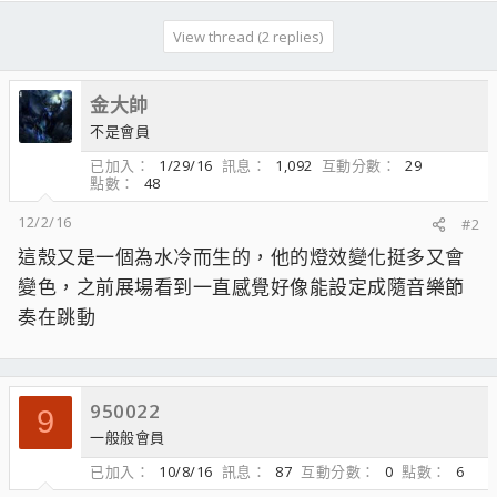
View thread (2 replies)
金大帥
不是會員
已加入
1/29/16
訊息
1,092
互動分數
29
點數
48
12/2/16
#2
這殼又是一個為水冷而生的，他的燈效變化挺多又會
變色，之前展場看到一直感覺好像能設定成隨音樂節
奏在跳動
950022
9
一般般會員
已加入
10/8/16
訊息
87
互動分數
0
點數
6