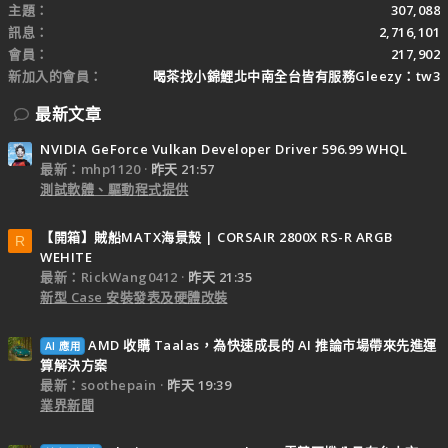
主題
307,088
訊息
2,716,101
會員
217,902
新加入的會員
喝茶找小錦鯉北中南全台皆有服務Gleezy：tw3
最新文章
NVIDIA GeForce Vulkan Developer Driver 596.99 WHQL
最新：mhp1120
昨天 21:57
測試軟體、驅動程式提供
【開箱】賊船MATX海景殼 | CORSAIR 2800X RS-R ARGB
R
WEHITE
最新：RickWang0412
昨天 21:35
新型 Case 安裝發表及硬體改裝
AMD 收購 Taalas，為快速成長的 AI 推論市場帶來先進運
AI 應用
算解決方案
最新：soothepain
昨天 19:39
業界新聞