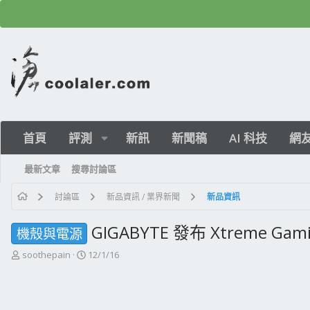
首頁
評測
新訊
新聞稿
AI 科技
網
最新文章
搜尋討論區
討論區
新品資訊 / 業界新聞
新品資訊
GIGABYTE 發布 Xtreme Gam
機殼與電源
主
開
soothepain
12/1/16
題
始
發
日
起
期
人