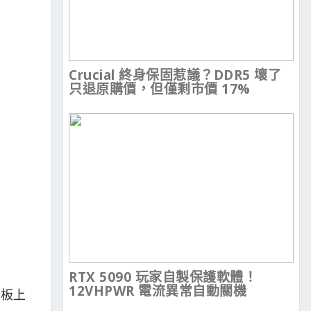
Crucial 終身保固惹議？DDR5 壞了
只退原購價，但僅剩市價 17%
RTX 5090 玩家自製保護軟體！
12VHPWR 電流異常自動關機
主板上