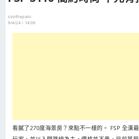
soothepain
9/4/24，14:09
看膩了270度海景房？來點不一樣的。 FSP 全漢
玩家，並以入門路線為主，價格並不貴，目前某屋似