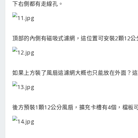
下右側都有走線孔。
頂部的內側有磁吸式濾網，這位置可安裝2顆12
如果上方裝了風扇這濾網大概也只能放在外面？這
後方預裝1顆12公分風扇，擴充卡槽有4個，檔板