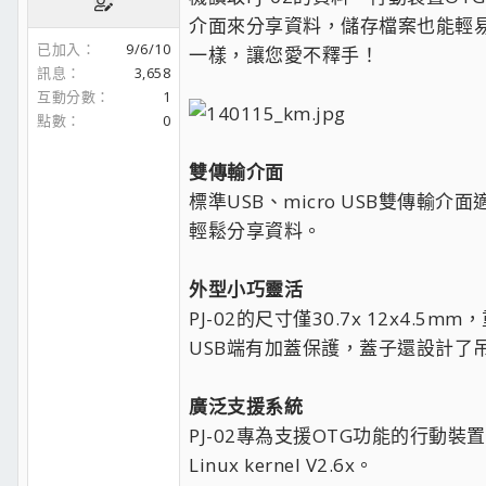
介面來分享資料，儲存檔案也能輕易操
已加入
9/6/10
一樣，讓您愛不釋手！
訊息
3,658
互動分數
1
點數
0
雙傳輸介面
標準USB、micro USB雙傳
輕鬆分享資料。
外型小巧靈活
PJ-02的尺寸僅30.7x 12x
USB端有加蓋保護，蓋子還設計了
廣泛支援系統
PJ-02專為支援OTG功能的行動裝置所設計
Linux kernel V2.6x。