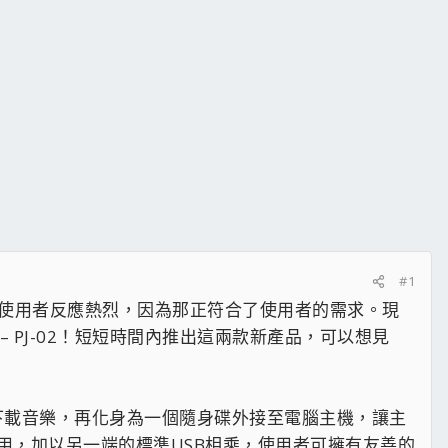
#1
動裝置的使用者反應熱烈，因為那正符合了使用者的需求。現
– PJ-02！短短時間內推出這兩款新產品，可以想見
間下載音樂，再化身為一個隨身碟外接至電腦主機，讓主
讓使用者運用，加以另一端的標準USB相乘，使用者可擁有友善的