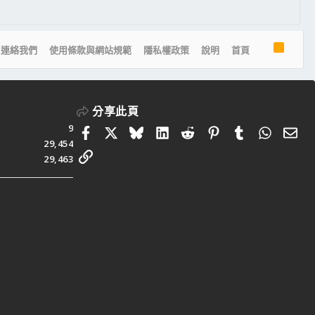
R
連絡我們
使用條款與網站規範
隱私權政策
說明
首頁
S
S
分享此頁
9
Facebook
X
Bluesky
LinkedIn
Reddit
Pinterest
Tumblr
Whats
電
29,454
連結
29,463