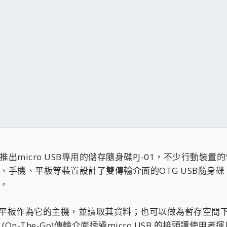
板推出micro USB專用的儲存隨身碟PJ-01，不少行
電、手機、平板等裝置設計了雙傳輸介面的OTG USB隨身碟 
求。
機、平板作為它的主機，並讀取其資料；也可以做為暫存空
 (On-The-Go)傳輸介面透過micro USB 的接頭