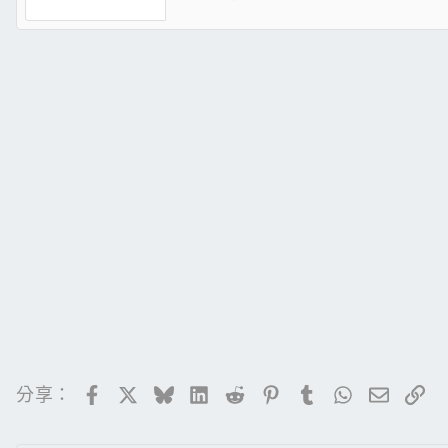
Facebook
X
Bluesky
LinkedIn
Reddit
Pinterest
Tumblr
WhatsApp
電子郵
連
分享：