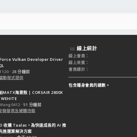
線上統計
線上會員
Force Vulkan Developer Driver
線上來賓
QL
會員總計
120
28 分鐘前
驅動程式提供
包含隱身會員的總數。
ATX海景殼 | CORSAIR 2800X
 WEHITE
Wang0412
51 分鐘前
e 安裝發表及硬體改裝
D 收購 Taalas，為快速成長的 AI 推
先進運算解決方案