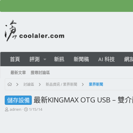
首頁
評測
新訊
新聞稿
AI 科技
網
最新文章
搜尋討論區
討論區
新品資訊 / 業界新聞
業界新聞
最新KINGMAX OTG USB – 
儲存設備
主
開
adrien
1/15/14
題
始
發
日
起
期
人