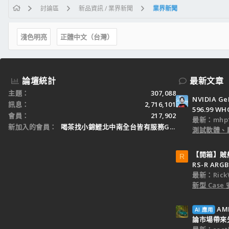
討論區
新品資訊 / 業界新聞
業界新聞
淺色明亮
正體中文（台灣）
論壇統計
最新文章
主題
307,088
NVIDIA Ge
訊息
2,716,101
596.99 WH
會員
217,902
最新：mhp1
新加入的會員
喝茶找小錦鯉北中南全台皆有服務Gleezy：tw3
測試軟體、
【開箱】賊船M
R
RS-R ARGB
最新：Rick
新型 Cas
AM
AI 應用
論市場帶來