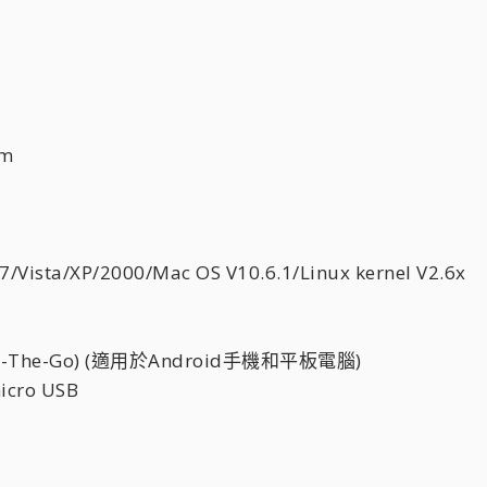
mm
ista/XP/2000/Mac OS V10.6.1/Linux kernel V2.6x
-The-Go) (適用於Android手機和平板電腦)
cro USB