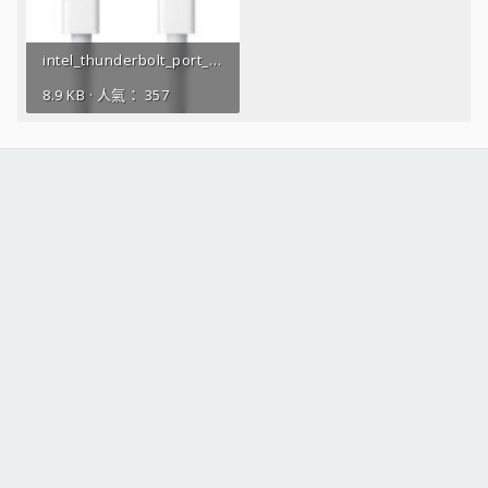
intel_thunderbolt_port_s.jpg
8.9 KB · 人氣： 357