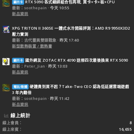
RTX 5090 各式綑綁組合包再現, 買卡+卡+板+CPU
顯示卡
最新：soothepain
今天 10:55
新品資訊
XPG TRITON II 360SE 一體式水冷開箱評測：AMD R9 9950X3D2
壓力實測
最新：古代靈異雙頭戰象
昨天 17:40
新型散熱裝置 / 散熱膏
國外網友 ZOTAC RTX 4090 送修四次最後換來 RTX 5090
顯示卡
最新：Peter_Jian
昨天 13:03
新品資訊
硬體貴到買不起？Take-Two CEO 認為低延遲雲端遊戲
電玩/軟體
3 年內翻倍
最新：soothepain
昨天 11:42
新品資訊
線上統計
線上會員
8
線上來賓
16,655