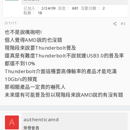
已加入
2/24/09
訊息
681
互動分數
2
點數
18
3/1/11
#3
也不是說嘴砲吧!
個人覺得AMD說的也沒錯
現階段來說要Thunderbolt普及
還真是有難度Thunderbolt不說就連USB3.0的普及率
都還不到10%
Thunderbolt介面這種要高傳輸率的產品才能吃滿
10Gb/s的頻寬
那相關產品一定貴的嚇死人
未來還有可能普及但以現階段來說AMD說的有沒有錯
authenticamd
A
榮譽會員