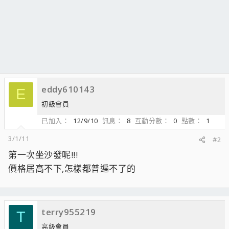
eddy610143
E
初級會員
已加入
12/9/10
訊息
8
互動分數
0
點數
1
3/1/11
#2
第一次坐沙發呢!!!
價格居高不下,怎樣都普遍不了的
terry955219
T
高級會員