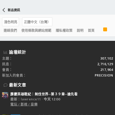
新品資訊
淺色明亮
正體中文（台灣）
R
連絡我們
使用條款與網站規範
隱私權政策
說明
首頁
S
S
論壇統計
主題
307,102
訊息
2,716,129
會員
217,904
新加入的會員
PRECISION
最新文章
霹靂英雄戰紀：刜伐世界─第３９章─搶先看
最新：lawrence11
今天 12:00
電玩 / 影視 / 音樂