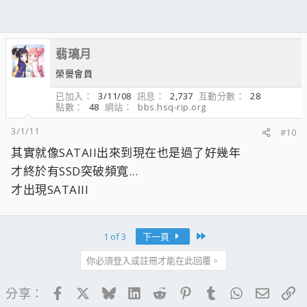
翡璃月
榮譽會員
已加入
3/11/08
訊息
2,737
互動分數
28
點數
48
網站
bbs.hsq-rip.org
3/1/11
#10
其實就像SATAII出來到現在也是過了好幾年
才終於有SSD突破頻寬...
才出現SATAIII
Last
1 of 3
下一頁
你必須登入或註冊才能在此回覆。
Facebook
X
Bluesky
LinkedIn
Reddit
Pinterest
Tumblr
WhatsApp
電子郵
連
分享：