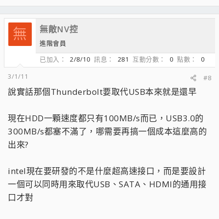
無敵NV控
無
進階會員
已加入
2/8/10
訊息
281
互動分數
0
點數
0
3/1/11
#8
說實話那個Thunderbolt要取代USB本來就是還早
現在HDD一顆速度都只有100MB/s而已，USB3.0的
300MB/s都塞不滿了，哪需要再搞一個成本這麼高的
出來?
intel現在要研發的不是什麼超高速接口，而是要設計
一個可以同時用來取代USB、SATA、HDMI的通用接
口才對