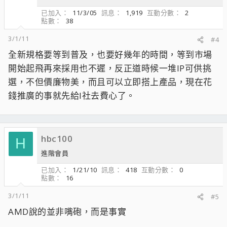
已加入
11/3/05
訊息
1,919
互動分數
2
點數
38
3/1/11
#4
全新規格要等到普及，也要好幾年的時間，等到市場
開始起飛再來採用也不遲，反正道時候一堆IP可供挑
選，不但價廉物美，而且可以立即搭上產品，現在花
錢推廣的事就先給I社去費心了。
hbc100
H
進階會員
已加入
1/21/10
訊息
418
互動分數
0
點數
16
3/1/11
#5
AMD說的並非嘴砲，而是事實