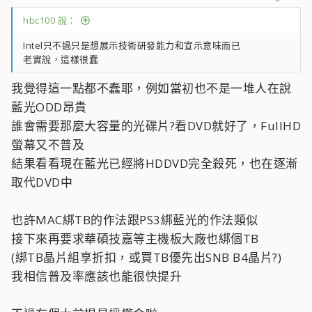
hbc100 說：
Intel只不過只是想展示技術研發能力和宣示意味而已
老實說，這樣很蠢
我覺得這一點都不蠢耶，例如當初也不是一堆人在說
藍光ODD昂貴
誰會需要那麼大容量的光碟片?看DVD就好了，FullHD
螢幕又不普及
結果看看現在藍光已經將HDDVD完全殺死，也在逐漸
取代DVD中
也許MAC綁TB的作法跟PS3綁藍光的作法類似
接下來再要求華碩技嘉等主機板大廠也綁個TB
(綁TB晶片組享折扣，或買TB優先出SNB B4晶片?)
我相信普及率應該也能很快提升