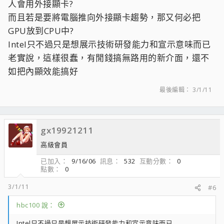
人會用外接顯卡?
而且若是要將電腦推向外接顯卡趨勢，那又何必把
GPU放到CPU中?
Intel只不過只是想展示技術研發能力和宣示意味而已
老實說，這樣很蠢，有閒錢搞無路用的新介面，還不
如把內顯效能搞好
最後編輯：
3/1/11
gx19921211
高級會員
已加入
9/16/06
訊息
532
互動分數
0
點數
0
3/1/11
#6
hbc100 說：
Intel只不過只是想展示技術研發能力和宣示意味而已