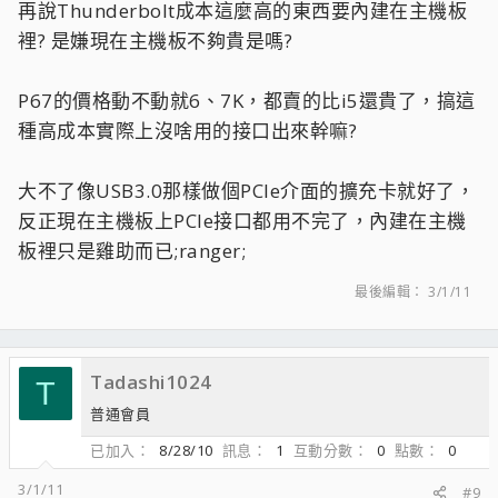
再說Thunderbolt成本這麼高的東西要內建在主機板
裡? 是嫌現在主機板不夠貴是嗎?
P67的價格動不動就6、7K，都賣的比i5還貴了，搞這
種高成本實際上沒啥用的接口出來幹嘛?
大不了像USB3.0那樣做個PCIe介面的擴充卡就好了，
反正現在主機板上PCIe接口都用不完了，內建在主機
板裡只是雞助而已;ranger;
最後編輯：
3/1/11
Tadashi1024
T
普通會員
已加入
8/28/10
訊息
1
互動分數
0
點數
0
3/1/11
#9