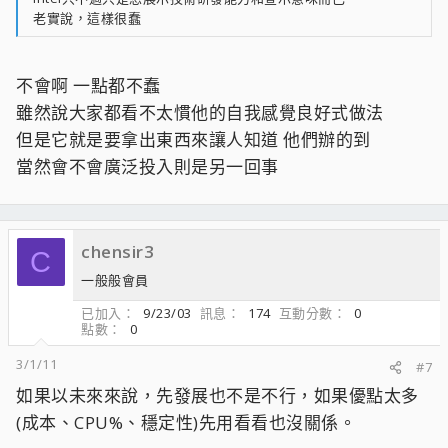
老實說，這樣很蠢
不會啊 一點都不蠢
雖然說大家都看不太慣他的自我感覺良好式做法
但是它就是要拿出東西來讓人知道 他們辦的到
當然會不會廣泛投入則是另一回事
chensir3
C
一般般會員
已加入
9/23/03
訊息
174
互動分數
0
點數
0
3/1/11
#7
如果以未來來說，先發展也不是不行，如果優點太多
(成本、CPU%、穩定性)先用看看也沒關係。