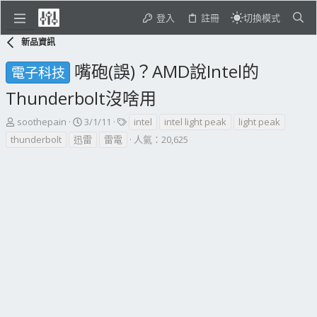
登入
註冊
切換模式
新品資訊
嘴砲(誤)？AMD說Intel的
電子科技
Thunderbolt沒啥用
主
開
標
soothepain
3/1/11
intel
intel light peak
light peak
題
始
籤
thunderbolt
迅雷
雷電
人氣：20,625
發
日
起
期
人