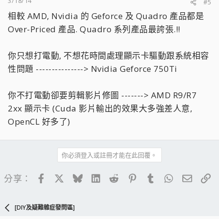
3/18/14
#5
相較 AMD, Nvidia 的 Geforce 及 Quadro 產品都是
Over-Priced 產品. Quadro 系列產品最誇張.!!
你只想打電動, 不想花時間處理顯示卡驅動跟系統相容
性問題 ---------------> Nvidia Geforce 750Ti
你不打電動卻要剪輯影片修圖 -------> AMD R9/R7
2xx 顯示卡 (Cuda 影片輸出的效果大多強差人意,
OpenCL 好多了)
你必須登入或註冊才能在此回覆。
Facebook
X
Bluesky
LinkedIn
Reddit
Pinterest
Tumblr
WhatsApp
電子郵
連
分享：
[DIY及疑難雜症發問區]