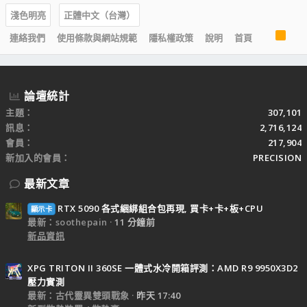
淺色明亮
正體中文（台灣）
R
連絡我們
使用條款與網站規範
隱私權政策
說明
首頁
S
S
論壇統計
主題
307,101
訊息
2,716,124
會員
217,904
新加入的會員
PRECISION
最新文章
RTX 5090 各式綑綁組合包再現, 買卡+卡+板+CPU
顯示卡
最新：soothepain
11 分鐘前
新品資訊
XPG TRITON II 360SE 一體式水冷開箱評測：AMD R9 9950X3D2
壓力實測
最新：古代靈異雙頭戰象
昨天 17:40