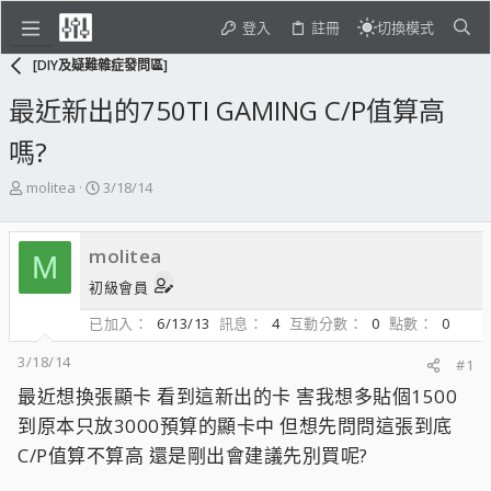
登入
註冊
切換模式
[DIY及疑難雜症發問區]
最近新出的750TI GAMING C/P值算高
嗎?
主
開
molitea
3/18/14
題
始
發
日
起
期
molitea
M
人
初級會員
已加入
6/13/13
訊息
4
互動分數
0
點數
0
3/18/14
#1
最近想換張顯卡 看到這新出的卡 害我想多貼個1500
到原本只放3000預算的顯卡中 但想先問問這張到底
C/P值算不算高 還是剛出會建議先別買呢?