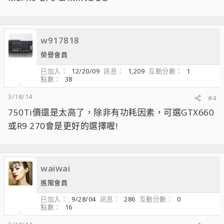
w917818
榮譽會員
已加入
12/20/09
訊息
1,209
互動分數
1
點數
38
3/18/14
#4
750Ti價還是太高了，除非有功耗因素，可選GTX660
或R9 270會是更好的選擇喔!
waiwai
進階會員
已加入
9/28/04
訊息
286
互動分數
0
點數
16