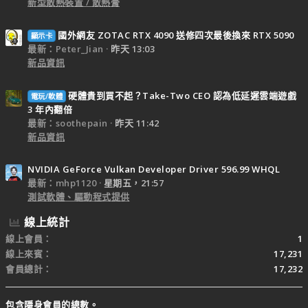
新型散熱裝置 / 散熱膏
國外網友 ZOTAC RTX 4090 送修四次最後換來 RTX 5090
顯示卡
最新：Peter_Jian
昨天 13:03
新品資訊
硬體貴到買不起？Take-Two CEO 認為低延遲雲端遊戲
電玩/軟體
3 年內翻倍
最新：soothepain
昨天 11:42
新品資訊
NVIDIA GeForce Vulkan Developer Driver 596.99 WHQL
最新：mhp1120
星期五，21:57
測試軟體、驅動程式提供
線上統計
線上會員
1
線上來賓
17,231
會員總計
17,232
包含隱身會員的總數。