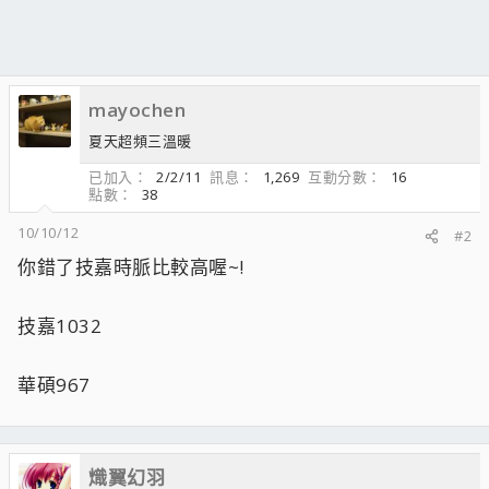
mayochen
夏天超頻三溫暖
已加入
2/2/11
訊息
1,269
互動分數
16
點數
38
10/10/12
#2
你錯了技嘉時脈比較高喔~!
技嘉1032
華碩967
熾翼幻羽