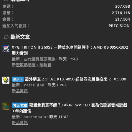
主題
307,098
訊息
2,716,118
會員
217,904
新加入的會員
PRECISION
最新文章
XPG TRITON II 360SE 一體式水冷開箱評測：AMD R9 9950X3D2
壓力實測
最新：古代靈異雙頭戰象
昨天 17:40
新型散熱裝置 / 散熱膏
國外網友 ZOTAC RTX 4090 送修四次最後換來 RTX 5090
顯示卡
最新：Peter_Jian
昨天 13:03
新品資訊
硬體貴到買不起？Take-Two CEO 認為低延遲雲端遊戲
電玩/軟體
3 年內翻倍
最新：soothepain
昨天 11:42
新品資訊