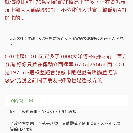
就價錢比ATI 79系列確實CP值高上許多，但在遊戲表
現上卻大大輸給660Ti，不然我個人其實比較偏好ATI
顯卡的....
ack001：建議上670~真要選的話~我會選技嘉的660Ti~個人淺見
~
670比起660Ti足足多了3000大洋阿~依據之前上官方
查詢 好像只差在傳輸介面速率 670是256bit 而660Ti
是192bit~這樣差距會讓顯卡跑遊戲有明顯差距嗎
@@?話說之前問了朋友~好像也是選技嘉的
JQJQ 說：
670 比較划得來，ASUS 670 強化背板
至於頻率問題，不就是超頻，靠軟體或者刷 BIOS，大陸刷 670
解除TDP限制