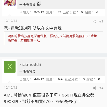
一般般會員
已加入
9/2/12
訊息
87
互動分數
0
點數
6
10/10/12
#3
嗯~這我知道阿 所以在文中有說
明顯的看出技嘉是採用公版一樣的短卡然後用散熱器加長~論
時
好像比華碩稍高一點
脈
xiztmoddii
X
一般般會員
已加入
4/8/12
訊息
166
互動分數
0
點數
0
10/10/12
#4
AMD降價後C/P值高很多了阿，660TI現在非公都
99XX吧，那錢不如買670、7950好多了。