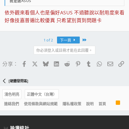
我是選ASUS
依外觀來看個人也是偏好ASUS 不過聽說以耐用度來看
好像技嘉普遍比較優異 只希望別買到問題卡
Last
1 of 2
下一頁
你必須登入或註冊才能在此回覆。
Facebook
X
Bluesky
LinkedIn
Reddit
Pinterest
Tumblr
WhatsApp
電子郵
連
分享：
[硬體發問區]
淺色明亮
正體中文（台灣）
R
連絡我們
使用條款與網站規範
隱私權政策
說明
首頁
S
S
論壇統計