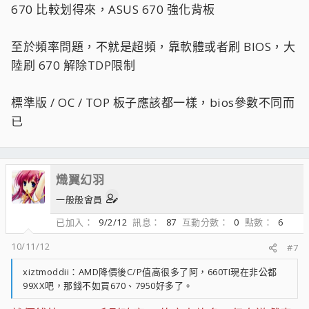
670 比較划得來，ASUS 670 強化背板
至於頻率問題，不就是超頻，靠軟體或者刷 BIOS，大
陸刷 670 解除TDP限制
標準版 / OC / TOP 板子應該都一樣，bios參數不同而
已
熾翼幻羽
一般般會員
已加入
9/2/12
訊息
87
互動分數
0
點數
6
10/11/12
#7
xiztmoddii：AMD降價後C/P值高很多了阿，660TI現在非公都
99XX吧，那錢不如買670、7950好多了。