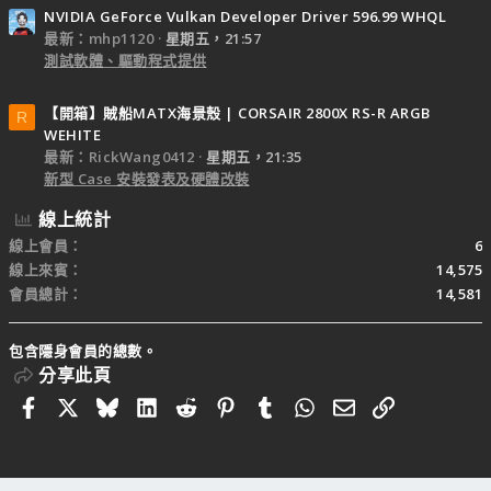
NVIDIA GeForce Vulkan Developer Driver 596.99 WHQL
最新：mhp1120
星期五，21:57
測試軟體、驅動程式提供
【開箱】賊船MATX海景殼 | CORSAIR 2800X RS-R ARGB
R
WEHITE
最新：RickWang0412
星期五，21:35
新型 Case 安裝發表及硬體改裝
線上統計
線上會員
6
線上來賓
14,575
會員總計
14,581
包含隱身會員的總數。
分享此頁
Facebook
X
Bluesky
LinkedIn
Reddit
Pinterest
Tumblr
WhatsApp
電子郵件
連結