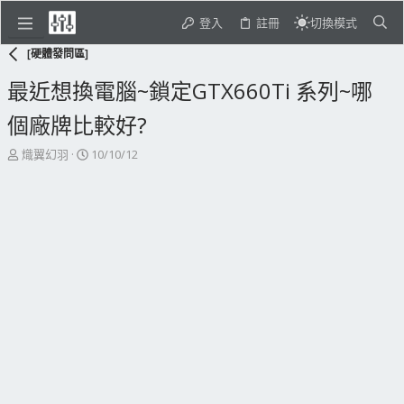
登入
註冊
切換模式
[硬體發問區]
最近想換電腦~鎖定GTX660Ti 系列~哪
個廠牌比較好?
主
開
熾翼幻羽
10/10/12
題
始
發
日
起
期
人