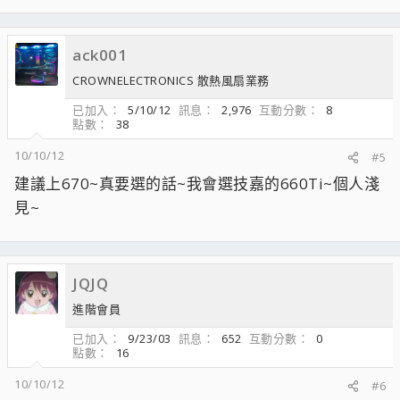
ack001
CROWNELECTRONICS 散熱風扇業務
已加入
5/10/12
訊息
2,976
互動分數
8
點數
38
10/10/12
#5
建議上670~真要選的話~我會選技嘉的660Ti~個人淺
見~
JQJQ
進階會員
已加入
9/23/03
訊息
652
互動分數
0
點數
16
10/10/12
#6