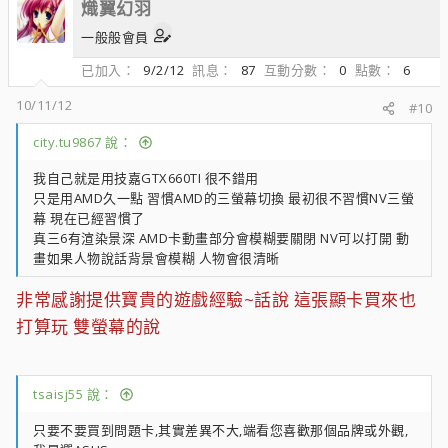
熾翼幻羽
一般般會員
已加入
9/2/12
訊息
87
互動分數
0
點數
6
10/11/12
#10
city.tu9867 說：
我自己就是用技嘉GTX660TI 很不錯用
只是用AMD久一點 習慣AMD的三螢幕切換 最初很不習慣NV三螢
幕 現在已經習慣了
真三6有渲染景深 AMD卡動畫部分會模糊要關閉 NV可以打開 動
畫如果人物說話背景會模糊 人物會很清晰
非常感謝提供寶貴的遊戲經驗~話說 這張顯卡買來也
打算玩 雙螢幕的說
tsaisj55 說：
只要不要買到問題卡,其實差異不大,端看您喜歡那個品牌或外觀,