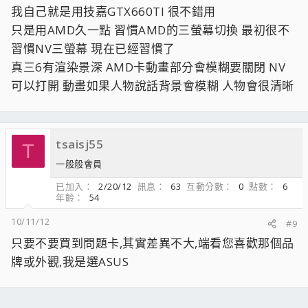
我自己就是用技嘉GTX660TI 很不錯用
只是用AMD久一點 習慣AMD的三螢幕切換 最初很不
習慣NV三螢幕 現在已經習慣了
真三6有渲染景深 AMD卡動畫部分會模糊要關閉 NV
可以打開 動畫如果人物說話背景會模糊 人物會很清晰
tsaisj55
T
一般般會員
已加入
2/20/12
訊息
63
互動分數
0
點數
6
年齡
54
10/11/12
#9
只要不要買到問題卡,其實差異不大,端看您喜歡那個品
牌或外觀,我是選ASUS