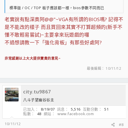
標準版 / OC / TOP 板子應該都一樣，bios參數不同而已
老實說有點深奧阿@@"~VGA有所謂的BIOS嗎? 記得不
是不能改的樣子 而且買回來其實不打算超頻的(新手不
懂不敢輕易嘗試)~主要拿來玩遊戲的囉
不過想請教一下「強化背板」有那些好處阿?
非常感謝以上大大提供寶貴的意見~
最後編輯：
10/11/12
city.tu9867
八斗子望幽谷谷主
已加入
8/19/07
訊息
5,516
互動分數
51
點數
48
網站
www.facebook.com
10/11/12
#8