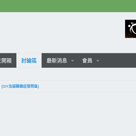
友開箱
討論區
最新消息
會員
[DIY及疑難雜症發問區]