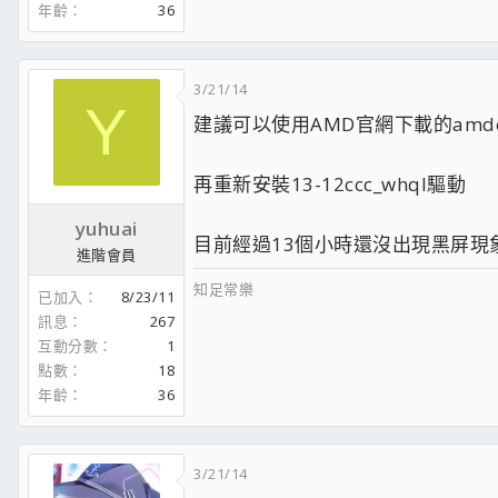
年齡
36
3/21/14
Y
建議可以使用AMD官網下載的amdcle
再重新安裝13-12ccc_whql驅動
yuhuai
目前經過13個小時還沒出現黑屏現象
進階會員
知足常樂
已加入
8/23/11
訊息
267
互動分數
1
點數
18
年齡
36
3/21/14