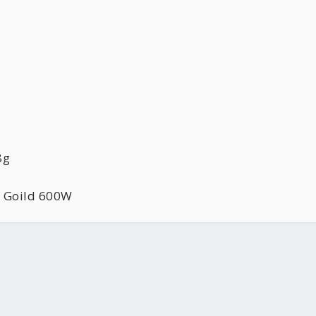
8g
O Goild 600W