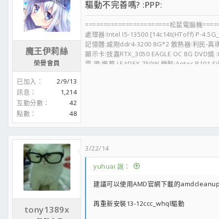
驅動不完善嗎? :PPP:
=======================松鼠電腦機======
處理器:Intel I5-13500 [14c14t(HToff) P-4
記憶體:威剛ddr4-3200 8G*2 散熱器:利民-真
魔王伊莉絲
顯示卡:技嘉RTX_3050 EAGLE OC 8G DVD燒 :LI
榮譽會員
電 源:振華 LEADEX 750W 機殼:Antec P101 Sil
SSD:金士頓 KC2500 500G(讀:3500M/寫:2500M/
已加入
2/9/13
機械硬碟:Toshiba 2Tx1 Seagate 4Tx1 Toshi
訊息
1,214
====================================
互動分數
42
螢幕:AOC 27B2H 滑鼠:羅技M100R 鍵盤:i-rock
點數
48
3/22/14
yuhuai 說：
建議可以使用AMD官網下載的amdcleanupu
再重新安裝13-12ccc_whql驅動
tony1389x