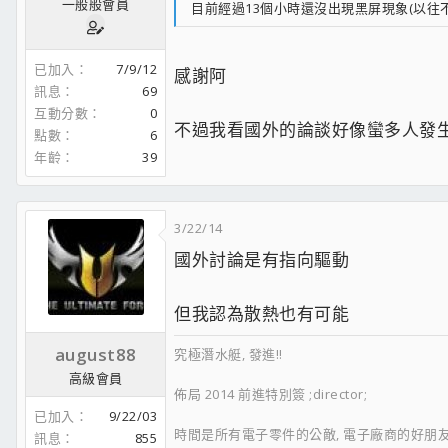
一般般會員
目前經過13個小時還沒出現黑屏現象(以往不
已加入
7/9/12
感謝阿
訊息
69
互動分數
0
不過我看國外的論談好像蠻多人發生這個狀
點數
6
年齡
39
3/22/14
國外討論是有指向驅動
但我認為散熱也有可能
august88
究極潛水艇, 發進!!
高級會員
佈局 2014 前進特別簽 ;director;
已加入
9/22/03
時間是所有電子零件的公敵, 電子廠商的好朋友 !! 
訊息
855