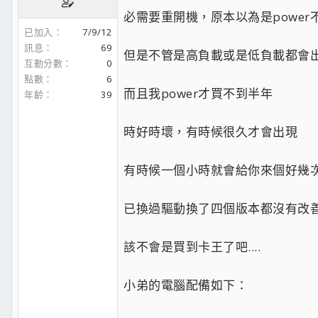
必需要重開機，原本以為是power
已加入
7/9/12
訊息
69
但是不管是高負載或是低負載都會
互動分數
0
點數
6
而且我power才買不到半年
年齡
39
時好時壞，有時候很久才會出現
有時候一個小時就會給你來個好幾
已換過驅動換了四個版本都沒有改善.
該不會是買到卡王了吧....
小弟的電腦配備如下：