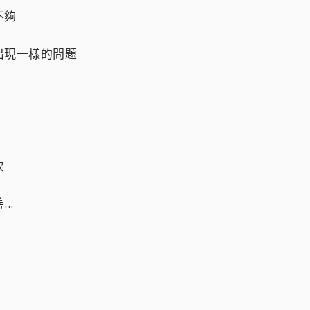
不夠
出現一樣的問題
次
..