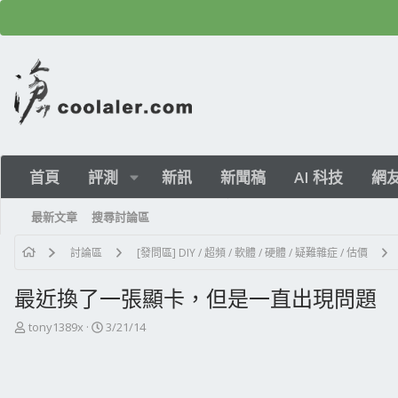
首頁
評測
新訊
新聞稿
AI 科技
網
最新文章
搜尋討論區
討論區
[發問區] DIY / 超頻 / 軟體 / 硬體 / 疑難雜症 / 估價
最近換了一張顯卡，但是一直出現問題
主
開
tony1389x
3/21/14
題
始
發
日
起
期
人