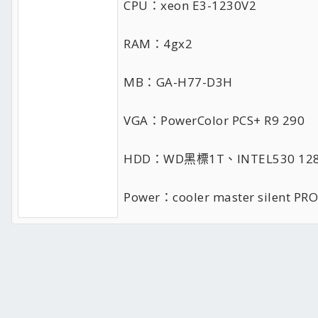
CPU：xeon E3-1230V2
RAM：4gx2
MB：GA-H77-D3H
VGA：PowerColor PCS+ R9 290
HDD：WD黑標1T、INTEL530 12
Power：cooler master silent PR