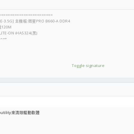
======================
.5G_E-3.5G] 主機板:微星PRO B660-A DDR4
魂120M
TE-ON iHAS324(黑)
ent
TLC)(M.2 PCIe 3.0)
ba 4Tx1
==========================
s KR-6431 印表機:EPSON-L120
Toggle signature
tility來清除驅動軟體