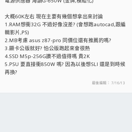
電源供應器 海韻G-650W (金牌,模組化)
大概60K左右 現在主要有幾個想拿出來討論
1.RAM想衝32G 不過好像沒差? (會想跑autocad,跟編
輯影片,PS)
2.MB考慮 asus z87-pro 同價位還有推薦的嗎?
3.顯卡公版就好? 怕公版跑起來會很熱
4.SSD M5p-256G讚不過值得嗎 貴2K
5.PSU 要直接衝850W 嗎? 因為以後想SLI 還是到時候
再換?
最後編輯：
7/16/13