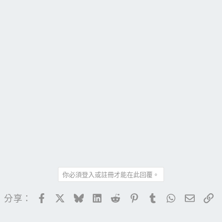
你必須登入或註冊才能在此回覆。
Facebook
X
Bluesky
LinkedIn
Reddit
Pinterest
Tumblr
WhatsApp
電子郵
連
分享：