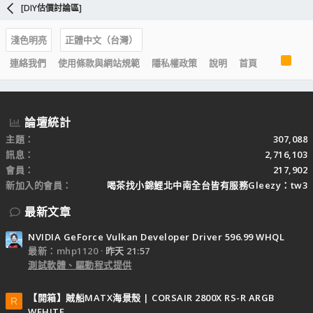
[DIY估價討論區]
淺色明亮
正體中文（台灣）
R
連絡我們
使用條款與網站規範
隱私權政策
說明
首頁
S
S
論壇統計
主題
307,088
訊息
2,716,103
會員
217,902
新加入的會員
喝茶找小錦鯉北中南全台皆有服務Gleezy：tw3
最新文章
NVIDIA GeForce Vulkan Developer Driver 596.99 WHQL
最新：mhp1120
昨天 21:57
測試軟體、驅動程式提供
【開箱】賊船MATX海景殼 | CORSAIR 2800X RS-R ARGB
R
WEHITE