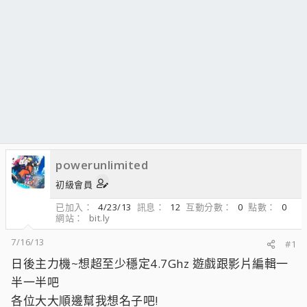
powerunlimited
初級會員
已加入
4/23/13
訊息
12
互動分數
0
點數
0
網站
bit.ly
7/16/13
#1
日後主力機~想超至少穩定4.7Ghz 遊戲跟影片編輯一
半一半吧
各位大大順邊幫我想名子吧!