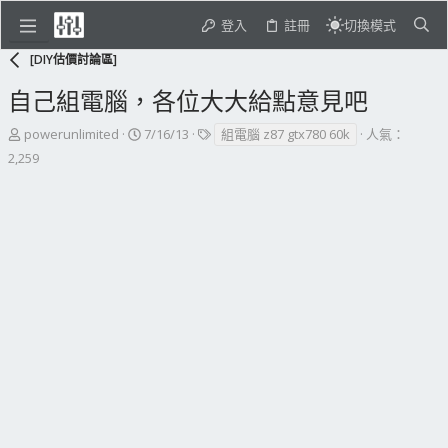
登入
註冊
切換模式
[DIY估價討論區]
自己組電腦，各位大大給點意見吧
主
開
標
powerunlimited
7/16/13
組電腦 z87 gtx780 60k
人氣：
題
始
籤
2,259
發
日
起
期
人