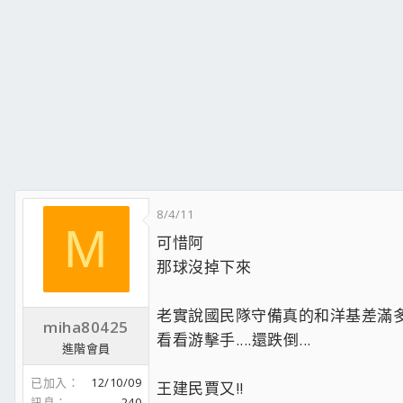
8/4/11
M
可惜阿
那球沒掉下來
老實說國民隊守備真的和洋基差滿多
miha80425
看看游擊手....還跌倒...
進階會員
已加入
12/10/09
王建民賈又!!
訊息
240