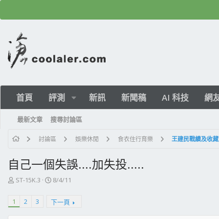
首頁
評測
新訊
新聞稿
AI 科技
網
最新文章
搜尋討論區
討論區
娛樂休閒
食衣住行育樂
王建民戰績及收藏
自己一個失誤....加失投.....
主
開
ST-15K.3
8/4/11
題
始
發
日
1
2
3
下一頁
起
期
人