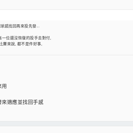
球感找回再來投先發...
派一位還沒恢復的投手去對付,
比賽來說, 都不是件好事,
來用
發來適應並找回手感