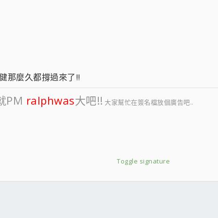
復健那麼久都撐過來了!!
就PM
ralphwas
大吧!!
大家幫忙在簽名檔放個廣告吧..
Toggle signature