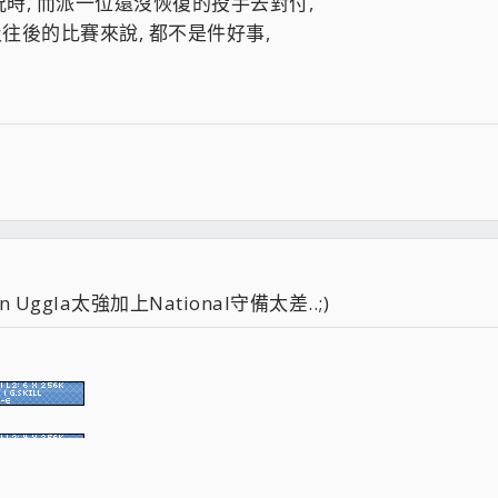
時, 而派一位還沒恢復的投手去對付,
往後的比賽來說, 都不是件好事,
gla太強加上National守備太差..;)