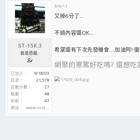
8/4/11
又掉6分了...
不過內容還OK...
ST-15K.3
希望還有下次先發機會....加油阿! 
我是恐龍..
網聚的寒罵好吃嗎? 還想吃
已加入
9/18/03
訊息
21,578
互動分數
27
點數
48
Dear Nike R.I.P.
年齡
47
網站
www.coolaler.com