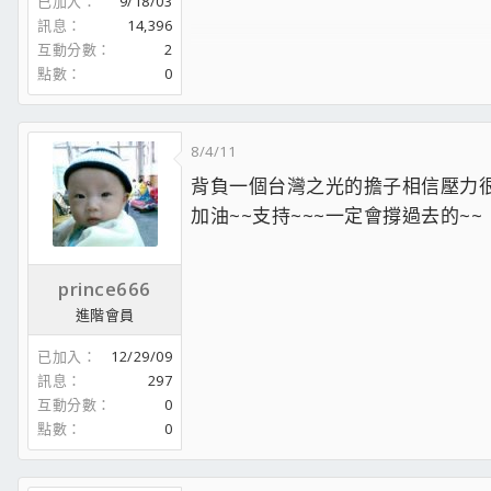
已加入
9/18/03
藍光畫質的X58概略影音分享
X58/p55 BIOS內電壓諸元調整概說及時機
訊息
14,396
請一起來跑LinX,探討你的系統穩定度
互動分數
2
X58基本超頻200/2000概念與Hyper pi實作
點數
0
FF-XIV 11480
穆老板製作OPB的超頻影音集現身說法
8/4/11
背負一個台灣之光的擔子相信壓力
加油~~支持~~~一定會撐過去的~~
prince666
進階會員
已加入
12/29/09
訊息
297
互動分數
0
點數
0