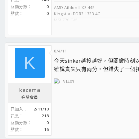
互動分數
0
AMD Athlon II X3 445
點數
0
Kingston DDR3 1333 4G
MSI 770 C45
白牌5770 1G
HDD seagate 160G IDE
POWER 種子500瓦
Sliver stone PS05
8/4/11
K
退役 P4 3.0 HT Athlon II X2 240
今天sinker越投越好，但關鍵時刻
MSI 4670 1G 憾訊 4650 512MB MSI ATI R48
雖說責失只有兩分，但錯失了一個扭
蛇吞象 350W
kazama
進階會員
已加入
2/11/10
訊息
218
互動分數
0
點數
16