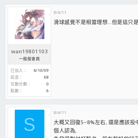
8/4/11
滑球感覺不是相當理想...但是這只
wan19801103
一般般會員
已加入
6/10/09
訊息
68
互動分數
0
點數
6
8/4/11
S
大概又回復5~8%左右, 還是應該投
個人認為,