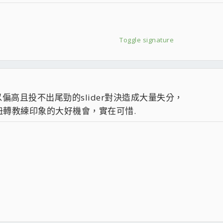
Toggle signature
以偏高且投不出尾勁的slider對決造成大量失分，
50 512MB
轉教練印象的大好機會，實在可惜.