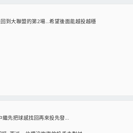
是回到大聯盟的第2場...希望後面能越投越穩
中繼先把球感找回再來投先發...