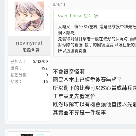
8/4/11
sweethouse 說：
大概又回復5~8%左右, 還是應該投中繼先把
個人認為,
先發得對付打擊者一般在較好的狀況時, 而
nevinyrral
對球隊的獲勝, 投手的回復速度,以及往後的
一般般會員
所以這還真奇怪
已加入
5/12/09
訊息
192
不會很奇怪啊
互動分數
0
國民基本上已經季後賽無望了
點數
16
所以剩下的比賽可以放心當成練兵
王畢竟是先發定位
既然球隊可以有機會讓他直接以先
其實並不算是一件壞事