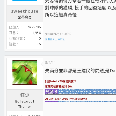
先發得對付打擊者一般在較好的狀況
對球隊的獲勝, 投手的回復速度,以及
sweethouse
所以這還真奇怪
榮譽會員
已加入
9/29/06
訊息
1,956
;couch2;;couch2;
互動分數
0
滄者圖片上傳網址
點數
36
8/4/11
失兩分並非都是王建民的問題,是Dan Ug
[狂]
Intel X79探討與實作
拿關刀砍蒼蠅的3960x
狂少
2600k 4c8t CPUZ WR 5890mhz
Bulletproof
Themer
;face0;
超頻極速探索區
需要大家多多踴躍發表你的測試!