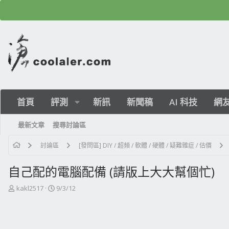
首頁
評測
新訊
新聞稿
AI 科技
網
最新文章
搜尋討論區
討論區
[發問區] DIY / 超頻 / 軟體 / 硬體 / 疑難雜症 / 估價
自己配的電腦配備 (請版上大大幫個忙)
主
開
kakl2517
9/3/12
題
始
發
日
起
期
人