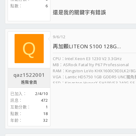
點數
6
還是我的關鍵字有錯誤
9/6/12
Q
再加顆LITEON S100 128G...
CPU：Intel Xeon E3 1230 V2 3.3GHz
MB：ASRock Fatal1ty P67 Professional
RAM：Kingston LoVo KHX1600C9D3LK2/8
qaz1522001
VGA：Lantic HD5750 1GB GDDR5 UNC獨角
進階會員
SSD：Kingston HyperX SH100/S3 240G SF-2
HDD：WD 10EFRX 1TB/SATA3.0/64M
已加入
2/4/10
THERMAL：CoolerMaster 風神鍛
訊息
472
PSU：FSP Aurum 400W 80+Gold
互動分數
1
CASE：Sharkoon T5 PRO
點數
18
年齡
32