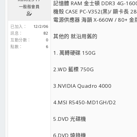
記憶體 RAM 金士頓 DDR3 4G-1600*
一般般會員
機殼 CASE PC-V352(黑)/ 顯卡長 2
電源供應器 海韻 X-660W / 80+ 
已加入
12/2/06
訊息
82
其他的 就沿用舊的
互動分數
0
點數
6
1. 萬轉硬碟 150G
2.WD 藍標 750G
3.NVIDIA Quadro 4000
4.MSI R5450-MD1GH/D2
5.DVD 光碟機
6.DVD 燒錄機