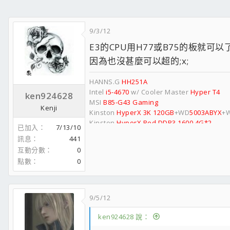
9/3/12
E3的CPU用H77或B75的板就可以
因為也沒甚麼可以超的;x;
HANNS.G
HH251A
Intel
i5-4670
w/ Cooler Master
Hyper T4
ken924628
MSI
B85-G43 Gaming
Kenji
Kinston
HyperX 3K 120GB
+WD
5003ABYX
+
Kinston
HyperX Red DDR3 1600 4G*2
已加入
7/13/10
MSI
N465GTX Twin Frozr II
訊息
441
Philips
SPD2519BD
互動分數
0
Cooler Master
N600
點數
0
Cooler Master
V550S
9/5/12
ken924628 說：