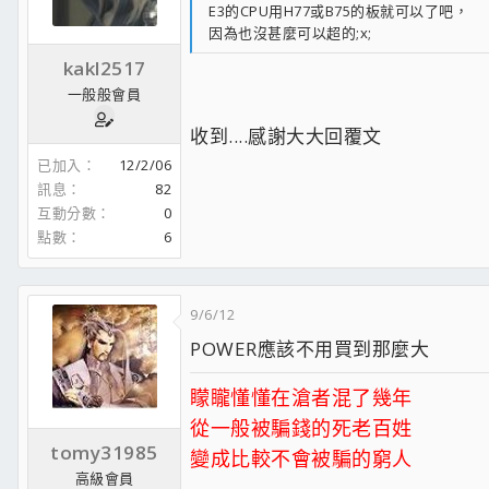
E3的CPU用H77或B75的板就可以了吧，
因為也沒甚麼可以超的;x;
kakl2517
一般般會員
收到....感謝大大回覆文
已加入
12/2/06
訊息
82
互動分數
0
點數
6
9/6/12
POWER應該不用買到那麼大
矇矓懂懂在滄者混了幾年
從一般被騙錢的死老百姓
tomy31985
變成比較不會被騙的窮人
高級會員