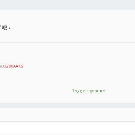
了吧，
WD
3200AAKS
Toggle signature