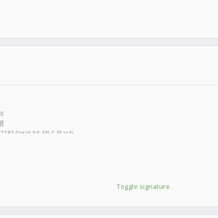
GX
獸
281/Intel 5K MLC Flash
Toggle signature