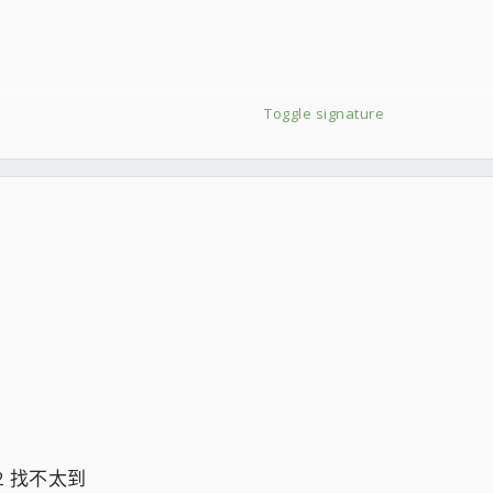
界
Toggle signature
;tongue;
12 找不太到