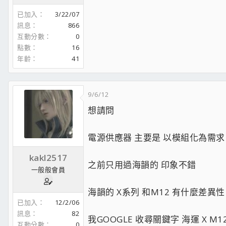
最後也踏進了建國商場的業
已加入
3/22/07
訊息
866
本著吃果子拜樹頭的心情
互動分數
0
回饋著滄者的同好們
點數
16
年齡
41
來店不買也可以增加點人氣
歡迎高雄的版友來閒聊
;tongue;
9/6/12
現役愛機
想請問
CPU:XEON E3-1231V3
MB:ASUS MAXIMUS VII HERO
RAM:金士頓 HX324C11T3K2/16
電源供應器 主要是 以模組化為需求
HDD1:INTEL 330 120G
HDD2:日立500G
kakl2517
之前只用過海韻的 印象不錯
VGA:MSI GTX260
一般般會員
DVD:先鋒S19
POWER:海韻S12-520W
海韻的 X系列 和M12 有什麼差異性
CASE:XIGMATEK MACH II
已加入
12/2/06
滑鼠:MX518
訊息
82
[SIGPIC][/SIGPIC]
我GOOGLE 收尋關鍵字 海運 X M
互動分數
0