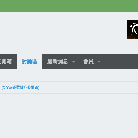
友開箱
討論區
最新消息
會員
[DIY及疑難雜症發問區]