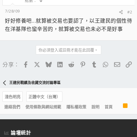
點數
0
7/28/09
#2
好好修養吧...就算被交易也要認了，以王建民的個性待
在洋基隊也蠻辛苦的，就算被交易也未必不是好事
你必須登入或註冊才能在此回覆。
Facebook
X
Bluesky
LinkedIn
Reddit
Pinterest
Tumblr
WhatsApp
電子郵
連
分享：
王建民戰績及收藏交流討論專區
淺色明亮
正體中文（台灣）
R
連絡我們
使用條款與網站規範
隱私權政策
說明
首頁
S
S
論壇統計