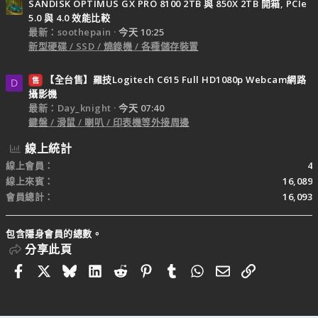
SANDISK OPTIMUS GX PRO 8100 2TB 與 850X 2TB 開箱, PCIe
5.0 與 4.0 效能比較
最新：soothepain
今天 10:25
新型硬碟 / SSD / 燒錄機 / 各種儲存裝置
【全台售】羅技Logitech C615 Full HD1080p Webcam網路
售
D
攝影機
最新：Day_knight
今天 07:40
鍵盤 / 滑鼠 / 喇叭 / 印表機等外接周邊
線上統計
線上會員
4
線上來賓
16,089
會員總計
16,093
包含隱身會員的總數。
分享此頁
Facebook
X
Bluesky
LinkedIn
Reddit
Pinterest
Tumblr
WhatsApp
電子郵件
連結