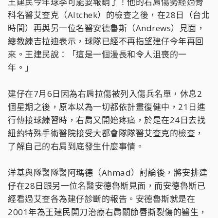
王建民今年球季可能要報銷了！他的右肩傷勢經過骨
科名醫艾查克（Altchek）的檢查之後，在28日（台北
時間）再與另一位名醫安德魯斯（Andrews）見面，
總教練吉拉迪表示，球隊已經不再指望建仔今年再回
來。王建民說：「這是一個漫長和令人沮喪的一
年。」
建仔在7月6日因為右肩拉傷被列入傷兵名單，休息2
個星期之後，原本以為一切都依計畫復健中，21日進
行傳接球練習時，右肩又開始疼痛，於是在24日去找
紐約特殊手術醫院接受大都會隊隊醫艾查克的檢查，
了解自己的右肩到底發生什麼事情。
洋基與隊醫隊醫阿瑪德（Ahmad）討論後，將安排建
仔在28日跟另一位名醫安德魯斯見面，而安德魯斯已
經看過艾查各為建仔診斷的報告。安德魯斯就是在
2001年為王建民開刀治療右肩關節唇撕裂傷的醫生，