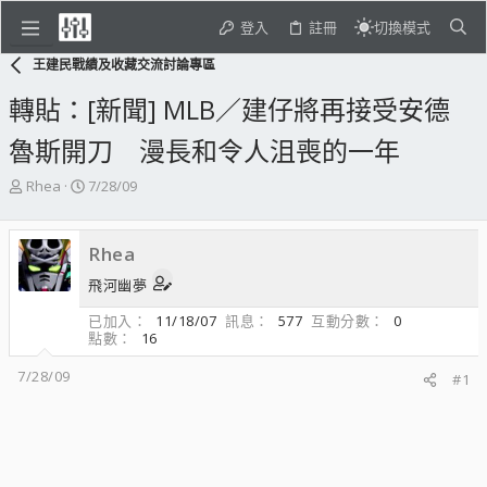
登入
註冊
切換模式
王建民戰績及收藏交流討論專區
轉貼：[新聞] MLB／建仔將再接受安德
魯斯開刀 漫長和令人沮喪的一年
主
開
Rhea
7/28/09
題
始
發
日
起
期
Rhea
人
飛河幽夢
已加入
11/18/07
訊息
577
互動分數
0
點數
16
7/28/09
#1