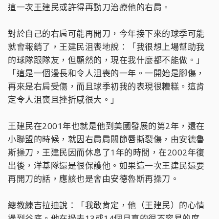
這一次王建民或許得再動刀治療他的右肩。
對於自己的右肩可能再開刀，今年接下來的球季可能
就會報銷了，王建民沮喪地說：「我很想上場幫助我
的球隊跟隊友，但顯然的，現在我什麼都不能做。」
「這是一個漫長和令人沮喪的一年。一開始是腳傷，
再來是右肩受傷，而且球季初我的表現很糟糕。這肯
定令人沮喪且挫折感很大。」
王建民在2001年也就是他到美國發展的第2年，還在
小聯盟的時候，就因右肩肩關節唇撕裂傷，由安德魯
斯操刀，王建民因而休息了1年的時間，在2002年復
出後，洋基隊還是很保護他。如果這一次王建民還要
再開刀的話，應該也是會由安德魯斯再操刀。
總教練吉拉迪說：「我敢肯定，他（王建民）的心情
盪到谷底。他在過去13或14個月真的很不容易的度