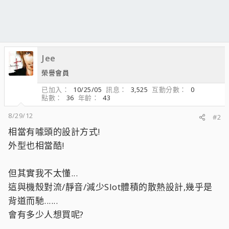
Jee
榮譽會員
已加入
10/25/05
訊息
3,525
互動分數
0
點數
36
年齡
43
8/29/12
#2
相當有噱頭的設計方式!
外型也相當酷!
但其實我不太懂...
這與機殼對流/靜音/減少Slot體積的散熱設計,幾乎是
背道而馳......
會有多少人想買呢?