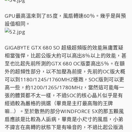
GPU最高溫來到了85度，風扇轉速60％。幾乎是與預
設值相同。
GIGABYTE GTX 680 SO 超級超頻版的效能無庸置疑
相當強悍，比起公版大約可以高出8％以上的效能，甚
至也比起先前所測的GTX 680 OC版要高出5％。在額
外的超頻性部分，以不加壓為前提，先前的OC版大概
可以到1180/1245/1760MHZ穩跑，SOC版則可以更
高一些，約1200/1265/1780MHz，當然這可能每一
張的體質都不太一樣，不過SOC的核心晶片似乎是有
經過較為嚴格的挑選（畢竟是主打最高階的王牌
嘛...）。至於散熱的部分WINDFORCE 5X的那五顆風
扇應該是比較為人詬病，畢竟是小尺寸的風扇，小弟
不諱言在高轉的狀態下是有噪音的，不過比起公版渦