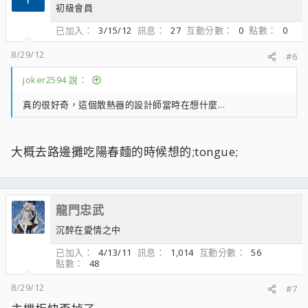
初級會員
已加入
3/15/12
訊息
27
互動分數
0
點數
0
8/29/12
#6
joker2594 說：
真的很好奇，這個散熱器的設計師當時在想什麼...
大概去路邊攤吃陽春麵的時候想的;tongue;
龍門忠武
沉醉在愛情之中
已加入
4/13/11
訊息
1,014
互動分數
56
點數
48
8/29/12
#7