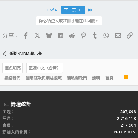
Last
1 of 4
下一頁
你必須登入或註冊才能在此回覆。
Facebook
X
Bluesky
LinkedIn
Reddit
Pinterest
Tumblr
WhatsApp
電子郵
連
分享：
新型 NVIDIA 顯示卡
淺色明亮
正體中文（台灣）
R
連絡我們
使用條款與網站規範
隱私權政策
說明
首頁
S
S
論壇統計
主題
307,098
訊息
2,716,118
會員
217,904
新加入的會員
PRECISION