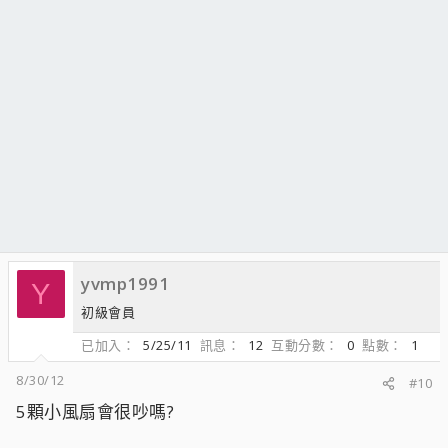
yvmp1991
Y
初級會員
已加入
5/25/11
訊息
12
互動分數
0
點數
1
8/30/12
#10
5顆小風扇會很吵嗎?