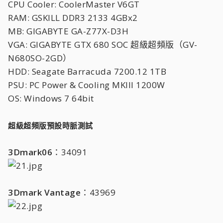
CPU Cooler: CoolerMaster V6GT
RAM: GSKILL DDR3 2133 4GBx2
MB: GIGABYTE GA-Z77X-D3H
VGA: GIGABYTE GTX 680 SOC 超級超頻版（GV-
N680SO-2GD）
HDD: Seagate Barracuda 7200.12 1TB
PSU: PC Power & Cooling MKIII 1200W
OS: Windows 7 64bit
超級超頻版預設時脈測試
3Dmark06
：34091
3Dmark Vantage
：43969