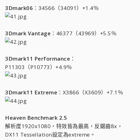
3Dmark06
：34566（34091）+1.4％
3Dmark Vantage
：46377（43969）+5.5％
3Dmark11 Performance
：
P11303（P10773）+4.9％
3Dmark11 Extreme
：X3866（X3609）+7.1％
Heaven Benchmark 2.5
解析度1920x1080，特效皆為最高，反鋸齒8x，
DX11 Tessellation設定為extreme。