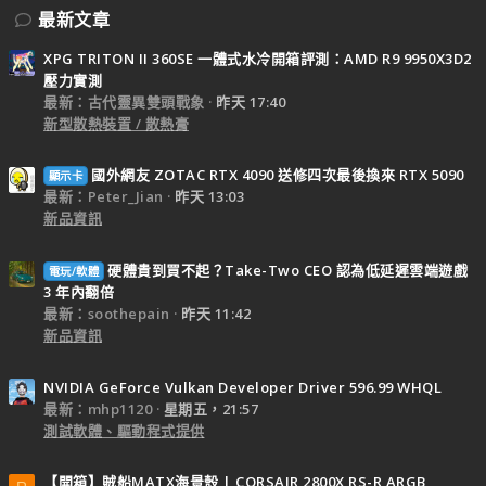
最新文章
XPG TRITON II 360SE 一體式水冷開箱評測：AMD R9 9950X3D2
壓力實測
最新：古代靈異雙頭戰象
昨天 17:40
新型散熱裝置 / 散熱膏
國外網友 ZOTAC RTX 4090 送修四次最後換來 RTX 5090
顯示卡
最新：Peter_Jian
昨天 13:03
新品資訊
硬體貴到買不起？Take-Two CEO 認為低延遲雲端遊戲
電玩/軟體
3 年內翻倍
最新：soothepain
昨天 11:42
新品資訊
NVIDIA GeForce Vulkan Developer Driver 596.99 WHQL
最新：mhp1120
星期五，21:57
測試軟體、驅動程式提供
【開箱】賊船MATX海景殼 | CORSAIR 2800X RS-R ARGB