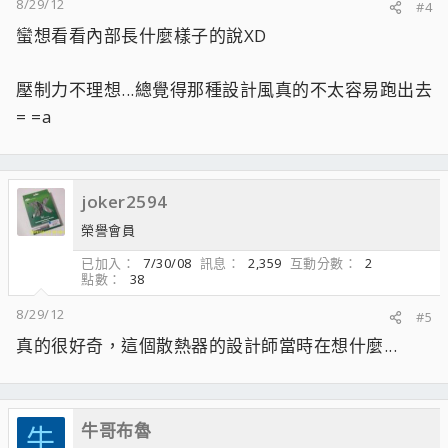
8/29/12
#4
蠻想看看內部長什麼樣子的說XD
壓制力不理想...總覺得那種設計風真的不太容易跑出去
= =a
joker2594
榮譽會員
已加入
7/30/08
訊息
2,359
互動分數
2
點數
38
8/29/12
#5
真的很好奇，這個散熱器的設計師當時在想什麼...
牛哥布魯
牛