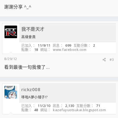
謝謝分享 ^_^
我不是天才
高級會員
已加入
11/9/11
訊息
699
互動分數
2
點數
18
網站
www.facebook.com
8/29/12
#3
看到最後一句我傻了…
rickz008
哆啦A夢小矮子!?
已加入
11/2/10
訊息
2,130
互動分數
71
點數
48
網站
kazefuyuotsukai.blogspot.com