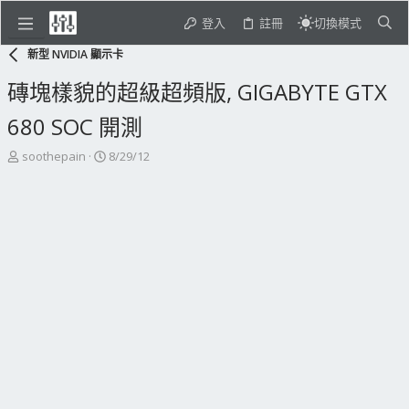
登入
註冊
切換模式
新型 NVIDIA 顯示卡
磚塊樣貌的超級超頻版, GIGABYTE GTX
680 SOC 開測
主
開
soothepain
8/29/12
題
始
發
日
起
期
人