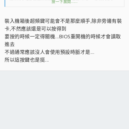
按一下展開……
靜電 ~ 靜電 ~ 啪 !
神人 RD 你好棒 ~ 想出這種絕招 ~ 哈哈
裝入機箱後超頻鍵可能會不是那麼順手,除非旁邊有裝
卡,不然應該還是可以按得到
要按的時候一定得關機...BIOS重開機的時候才會讀取
進去
不過通常應該沒人會使用預設時脈才是...
所以這按鍵也是挺...