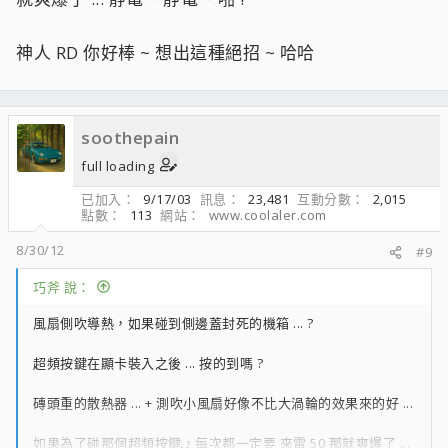
神人 RD 你好棒 ~ 想出這種絕招 ~ 哈哈
soothepain
full loading
已加入
9/17/03
訊息
23,481
互動分數
2,015
點數
113
網站
www.coolaler.com
8/30/12
#9
巧斧 說：
風扇側吹導熱，如果碰到側邊蓋封死的機箱 ... ?
超頻按鍵在顯卡裝入之後 ... 按的到嗎 ?
磚頭重的散熱器 ... + 測吹小風扇好像不比大渦輪的效果來的好 ...
如果為了碰那個超頻按鍵，每次都一定要 來電 50 那就爽爆了 ...