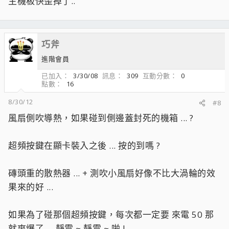
主機板快歪掉了..
巧斧
進階會員
已加入
3/30/08
訊息
309
互動分數
0
點數
16
8/30/12
#8
風扇側吹導熱，如果碰到側邊蓋封死的機箱 ... ?
超頻按鍵在顯卡裝入之後 ... 按的到嗎 ?
磚頭重的散熱器 ... + 測吹小風扇好像不比大渦輪的效
果來的好 ...
如果為了碰那個超頻按鍵，每次都一定要 來電 50 那
就爽爆了 ... 靜電 ~ 靜電 ~ 啪 !