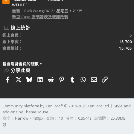
R
WEHITE
最新：RickWang0412
星期五，21:35
新型 Case 安裝發表及硬體改裝
線上統計
線上會員
5
線上來賓
15,700
會員總計
15,705
包含隱身會員的總數。
分享此頁
Facebook
X
Bluesky
LinkedIn
Reddit
Pinterest
Tumblr
WhatsApp
電子郵件
連結
®
Community platform by XenForo
© 2010-2025 XenForo Ltd.
|
Style and
add-ons by ThemeHouse
寬度
查詢
10
時間
0.3544s
記憶體
25.33MB