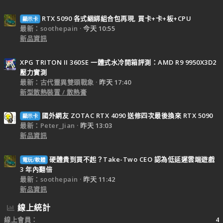
RTX 5090 各式綑綁組合包再現, 買卡+卡+板+CPU
顯示卡
最新：soothepain
今天 10:55
新品資訊
XPG TRITON II 360SE 一體式水冷開箱評測：AMD R9 9950X3D2
壓力實測
最新：古代靈異雙頭戰象
昨天 17:40
新型散熱裝置 / 散熱膏
國外網友 ZOTAC RTX 4090 送修四次最後換來 RTX 5090
顯示卡
最新：Peter_Jian
昨天 13:03
新品資訊
硬體貴到買不起？Take-Two CEO 認為低延遲雲端遊戲
電玩/軟體
3 年內翻倍
最新：soothepain
昨天 11:42
新品資訊
線上統計
線上會員
4