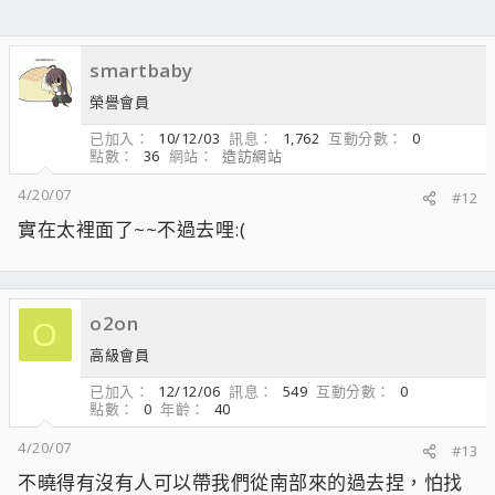
smartbaby
榮譽會員
已加入
10/12/03
訊息
1,762
互動分數
0
點數
36
網站
造訪網站
4/20/07
#12
實在太裡面了~~不過去哩:(
o2on
O
高級會員
已加入
12/12/06
訊息
549
互動分數
0
點數
0
年齡
40
4/20/07
#13
不曉得有沒有人可以帶我們從南部來的過去捏，怕找