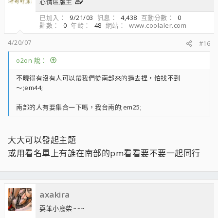
心情區版主
已加入
9/21/03
訊息
4,438
互動分數
0
點數
0
年齡
48
網站
www.coolaler.com
4/20/07
#16
o2on 說：
不曉得有沒有人可以帶我們從南部來的過去捏，怕找不到
～;em44;
南部的人有要集合一下嗎，我台南的;em25;
大大可以發起主題
或用看名單上有誰在南部的pm看看要不要一起同行
axakira
耍笨小廢柴~~~