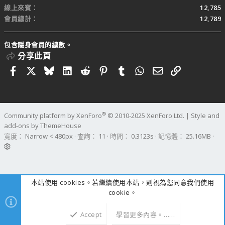
線上來賓
12,785
會員總計
12,789
包含隱身會員的總數。
分享此頁
Facebook
X
Bluesky
LinkedIn
Reddit
Pinterest
Tumblr
WhatsApp
電子郵件
連結
®
Community platform by XenForo
© 2010-2025 XenForo Ltd.
|
Style and
add-ons by ThemeHouse
寬度
查詢
11
時間
0.3123s
記憶體
25.16MB
本站使用 cookies。若繼續使用本站，則視為您同意我們使用
cookie。
Accept
學習更多內容。……
上方
下方