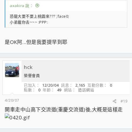
axakira 說：
恐龍大要不要上桃園來??? ;face0;
小弟載你去~~~ :PPP:
是OK阿...但是我要提早到耶
hck
榮譽會員
已加入
12/20/04
訊息
2,165
互動分數
0
點數
0
年齡
49
網站
造訪網站
4/20/07
#19
開車走中山高下交流道(重慶交流道)後,大概是這樣走