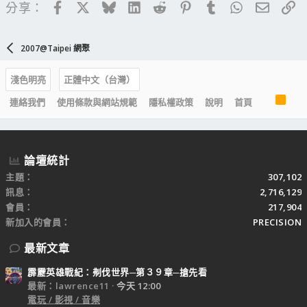
Facebook
X
Bluesky
LinkedIn
Reddit
Pinterest
Tumblr
WhatsApp
電子郵
連
分享：
2007@Taipei 網聚
淺色明亮
正體中文（台灣）
R
連絡我們
使用條款與網站規範
隱私權政策
說明
首頁
S
S
論壇統計
主題
307,102
訊息
2,716,129
會員
217,904
新加入的會員
PRECISION
最新文章
霹靂英雄戰紀：刜伐世界─第３９章─搶先看
最新：lawrence11
今天 12:00
電玩 / 影視 / 音樂