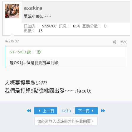
axakira
耍笨小廢柴~~~
已加入
9/24/06
訊息
854
互動分數
0
點數
16
4/20/07
#20
ST-15K.3 說：
是OK阿...但是我要提早到耶
大概要提早多少???
我們是打算9點從桃園出發~~~ ;face0;
First
Last
上一頁
2 of 3
下一頁
你必須登入或註冊才能在此回覆。