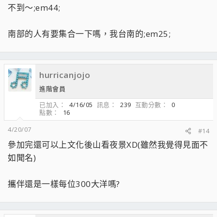
不到～;em44;
南部的人有要集合一下嗎，我台南的;em25;
hurricanjojo
進階會員
已加入
4/16/05
訊息
239
互動分數
0
點數
16
4/20/07
#14
參加完還可以上文化後山看夜景XD(雖然我覺得見面不
如聞名)
攜伴還是一樣每位300大洋嗎?