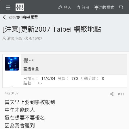
登入
註冊
切換模式
2007@Taipei 網聚
[注意]更新2007 Taipei 網聚地點
主
開
滄者小蟲
4/19/07
題
始
發
日
起
期
傑~*
人
高級會員
已加入
11/6/04
訊息
730
互動分數
0
點數
16
4/20/07
#11
當天早上要到學校報到
中午才能閃人
還在想要不要報名
因為我會遲到