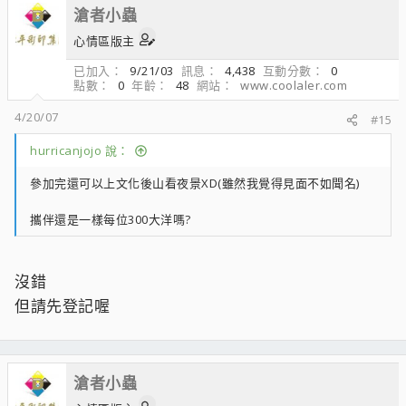
滄者小蟲
心情區版主
已加入
9/21/03
訊息
4,438
互動分數
0
點數
0
年齡
48
網站
www.coolaler.com
4/20/07
#15
hurricanjojo 說：
參加完還可以上文化後山看夜景XD(雖然我覺得見面不如聞名)
攜伴還是一樣每位300大洋嗎?
沒錯
但請先登記喔
滄者小蟲