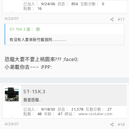
已加入
9/24/06
訊息
854
互動分數
0
點數
16
4/20/07
#17
ST-15K.3 說：
有沒有人要來新竹載我阿..............
恐龍大要不要上桃園來??? ;face0;
小弟載你去~~~ :PPP:
ST-15K.3
我是恐龍..
已加入
9/18/03
訊息
21,578
互動分數
27
點數
48
年齡
47
網站
www.coolaler.com
4/20/07
#18