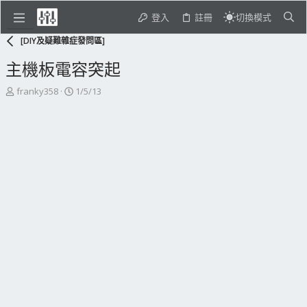
登入
註冊
切換模式
[DIY及疑難雜症發問區]
主機板電容突起
主
開
franky358
1/5/13
題
始
發
日
起
期
人