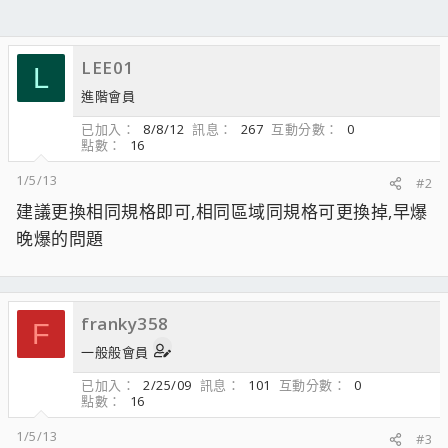
LEE01
L
進階會員
已加入
8/8/12
訊息
267
互動分數
0
點數
16
1/5/13
#2
建議更換相同規格即可,相同區域同規格可更換掉,早爆
晚爆的問題
franky358
F
一般般會員
已加入
2/25/09
訊息
101
互動分數
0
點數
16
1/5/13
#3