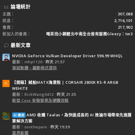
論壇統計
主題
307,088
訊息
2,716,101
會員
217,902
新加入的會員
喝茶找小錦鯉北中南全台皆有服務Gleezy：tw3
最新文章
NVIDIA GeForce Vulkan Developer Driver 596.99 WHQL
最新：mhp1120
昨天 21:57
測試軟體、驅動程式提供
【開箱】賊船MATX海景殼 | CORSAIR 2800X RS-R ARGB
R
WEHITE
最新：RickWang0412
昨天 21:35
新型 Case 安裝發表及硬體改裝
AMD 收購 Taalas，為快速成長的 AI 推論市場帶來先進運
AI 應用
算解決方案
最新：soothepain
昨天 19:39
業界新聞