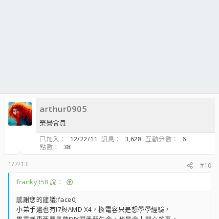
arthur0905
榮譽會員
已加入
12/22/11
訊息
3,628
互動分數
6
點數
38
1/7/13
#10
franky358 說：
感謝您的建議;face0;
小弟手邊也有I7與AMD X4，換電容只是想學學經驗，