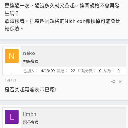
更換過一次，過沒多久就又凸起，換同規格不會再發
生嗎？
照這樣看，把整區同規格的Nichicon都換掉可能會比
較保險。
neko
N
初級會員
已加入
4/13/09
訊息
22
互動分數
0
點數
0
1/5/13
#4
是否突起電容表示巳壞!
limhh
L
榮譽會員