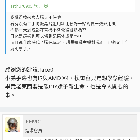
arthur0905 說：
我覺得換來換去還是不保險
看有沒有二手同級晶片組用料比較好一點的買一張來用唄
不然一天到晚都在當機不會覺得很煩嗎??
再來是這樣也可以傷到記憶体或是cpu
而且都什麼時代了還在玩p4，想想這種主機對我而言已經是十年
前的事了;x;
感謝您的建議;face0;
小弟手邊也有I7與AMD X4，換電容只是想學學經驗，
畢竟老東西要是能DIY賦予新生命，也是令人開心的
事。
FEMC
進階會員