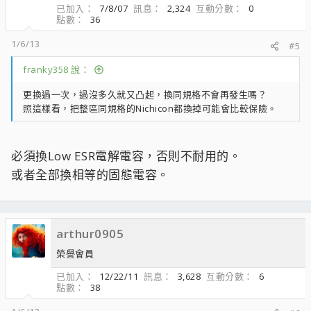
已加入
7/8/07
訊息
2,324
互動分數
0
點數
36
1/6/13
#5
franky358 說：
更換過一次，過沒多久就又凸起，換同規格不會再發生嗎？
照這樣看，把整區同規格的Nichicon都換掉可能會比較保險。
必須換Low ESR電解電容，否則不耐用的。
或者全部換相等的固態電容。
arthur0905
榮譽會員
已加入
12/22/11
訊息
3,628
互動分數
6
點數
38