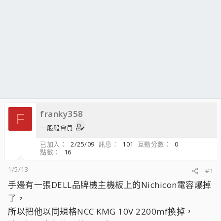
franky358
F
一般般會員
已加入
2/25/09
訊息
101
互動分數
0
點數
16
1/5/13
#1
手邊有一張DELL品牌機主機板上的Nichicon電容爆掉
了，
所以把他以同規格NCC KMG 10V 2200mf換掉，