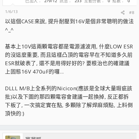
已加入
2/9/12
訊息
233
互動分數
0
點數
0
1/6/13
#8
以這個CASE來說, 提升耐壓到16V是個非常聰明的做法
^_^
基本上10V這兩顆電容都是電源濾波用, 什麼LOW ESR
的沒這麼重要, 而且這樣凸頂的電容早在不知道多久前
ESR就破表了, 還不是用得好好的? 要根治也的確建議
上固態16V 470uF的囉...
DLLL M/B上全系列的Nicicon(應該是全球大量瑕疵該
批)以及下圖的那四顆電容會建議一起換掉, 反正都拆
下板了, 一次搞定實在點, 多顆除了解焊麻煩點, 上料倒
頂快的:)