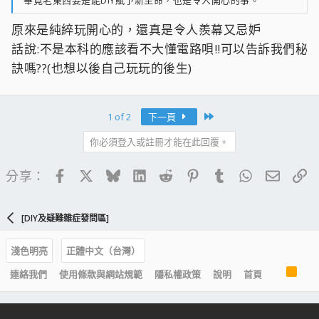
畢竟老東西要是能DIY賦予新生命，也是令人開心的事。
原來是純綷玩開心的，還真是令人羨幕又忌妒
話說:不是本科的應該看不大懂電路唄!!可以告訴我們秘
訣嗎??(也想以後自己玩玩的後生)
Last
1 of 2
下一頁
你必須登入或註冊才能在此回覆。
Facebook
X
Bluesky
LinkedIn
Reddit
Pinterest
Tumblr
WhatsApp
電子郵
連
分享：
[DIY及疑難雜症發問區]
淺色明亮
正體中文（台灣）
R
連絡我們
使用條款與網站規範
隱私權政策
說明
首頁
S
S