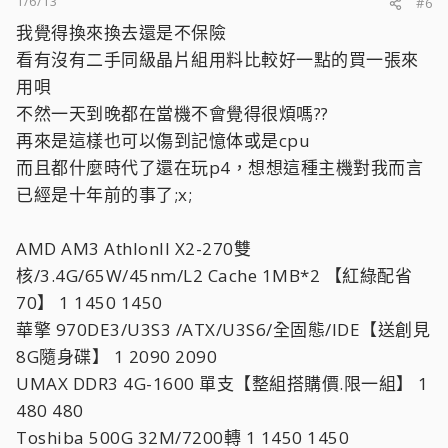
1/6/13
#6
我覺得換來換去還是不保險
看有沒有二手同級晶片組用料比較好一點的買一張來
用唄
不然一天到晚都在當機不會覺得很煩嗎??
再來是這樣也可以傷到記憶体或是cpu
而且都什麼時代了還在玩p4，想想這種主機對我而言
已經是十年前的事了;x;
AMD AM3 AthlonII X2-270雙
核/3.4G/65W/45nm/L2 Cache 1MB*2 【紅綠配省
70】 1 1450 1450
華擎 970DE3/U3S3 /ATX/U3S6/全固態/IDE【送創見
8G隨身碟】 1 2090 2090
UMAX DDR3 4G-1600 單支【整組搭購價.限一組】 1
480 480
Toshiba 500G 32M/7200轉 1 1450 1450