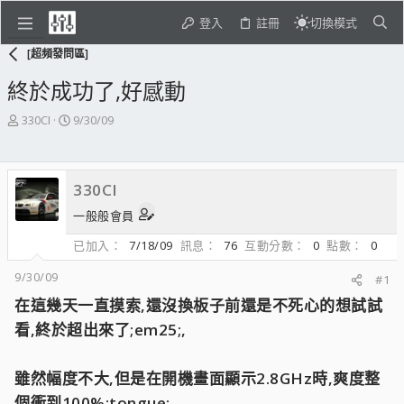
登入
註冊
切換模式
[超頻發問區]
終於成功了,好感動
主
開
330CI
9/30/09
題
始
發
日
起
期
330CI
人
一般般會員
已加入
7/18/09
訊息
76
互動分數
0
點數
0
9/30/09
#1
在這幾天一直摸索,還沒換板子前還是不死心的想試試
看,終於超出來了;em25;,
雖然幅度不大,但是在開機畫面顯示2.8GHz時,爽度整
個衝到100%;tongue;