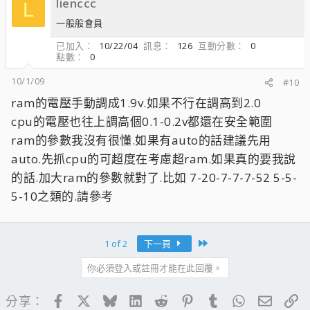
lienccc
L
一般般會員
已加入
10/22/04
訊息
126
互動分數
0
點數
0
10/1/09
#10
ram的電壓手動調成1.9v.如果不行在調高到2.0
cpu的電壓也往上調高個0.1-0.2v都還在安全範圍
ram的參數我沒有很懂.如果有auto的話建議先用
auto.先抓cpu的可超度在考慮超ram.如果真的要我說
的話.加大ram的參數就對了.比如 7-20-7-7-7-52 5-5-
5-10之類的.請參考
Last
1 of 2
下一頁
你必須登入或註冊才能在此回覆。
Facebook
X
Bluesky
LinkedIn
Reddit
Pinterest
Tumblr
WhatsApp
電子郵
連
分享：