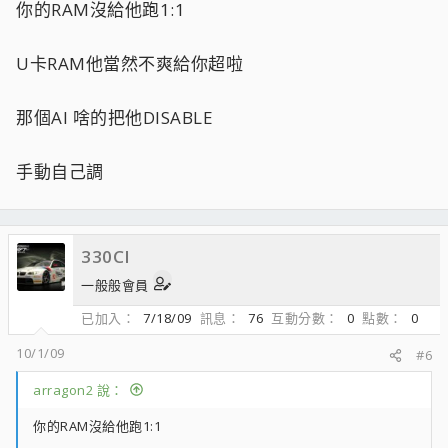
你的RAM沒給他跑1:1
U卡RAM他當然不爽給你超啦
那個AI 啥的把他DISABLE
手動自己調
330CI
一般般會員
已加入
7/18/09
訊息
76
互動分數
0
點數
0
10/1/09
#6
arragon2 說：
你的RAM沒給他跑1:1