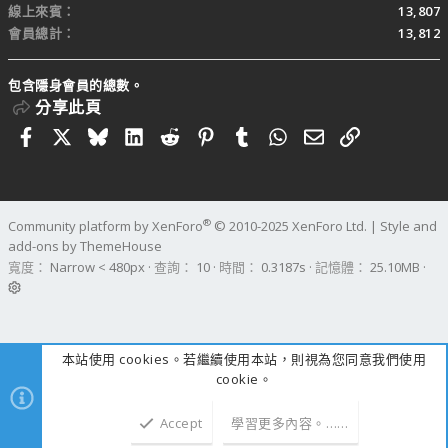
線上來賓
13,807
會員總計
13,812
包含隱身會員的總數。
分享此頁
Facebook
X
Bluesky
LinkedIn
Reddit
Pinterest
Tumblr
WhatsApp
電子郵件
連結
®
Community platform by XenForo
© 2010-2025 XenForo Ltd.
|
Style and
add-ons by ThemeHouse
寬度
查詢
10
時間
0.3187s
記憶體
25.10MB
本站使用 cookies。若繼續使用本站，則視為您同意我們使用
cookie。
Accept
學習更多內容。……
上方
下方