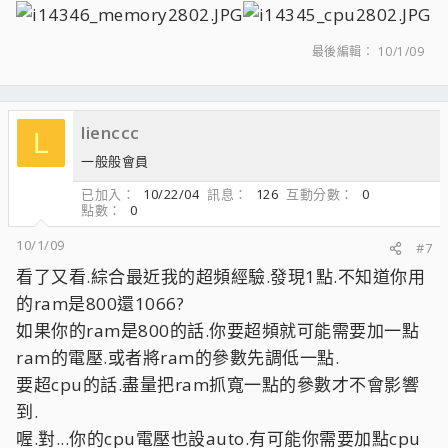
最後編輯：
10/1/09
lienccc
L
一般般會員
已加入
10/22/04
訊息
126
互動分數
0
點數
0
10/1/09
#7
看了又看.綜合最近我的超頻經驗.發現1點.不知道你用
的ram是800還1066?
如果你的ram是800的話.你要超頻就可能需要加一點
ram的電壓.或者將ram的參數先調低一點.
要超cpu的話.盡量把ram抓寬一點的參數才不會影響
到.
喔.對...你的cpu電壓也設auto.有可能你需要加點cpu