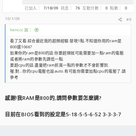
已加入
7/18/09
訊息
76
互動分數
0
點數
0
10/1/09
#9
lienccc 說：
看了又看.綜合最近我的超頻經驗.發現1點.不知道你用的ram是
800還1066?
如果你的ram是800的話.你要超頻就可能需要加一點ram的電壓.
或者將ram的參數先調低一點.
要超cpu的話.盡量把ram抓寬一點的參數才不會影響到.
喔.對...你的cpu電壓也設auto.有可能你需要加點cpu的電壓了.請
參考
感謝!我RAM是800的,請問參數要怎麼調?
目前在BIOS看到的設定是5-18-5-5-6-52 3-3-3-7