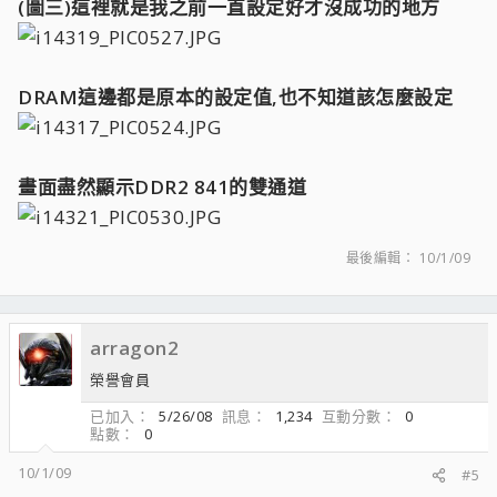
(圖三)這裡就是我之前一直設定好才沒成功的地方
DRAM這邊都是原本的設定值,也不知道該怎麼設定
畫面盡然顯示DDR2 841的雙通道
最後編輯：
10/1/09
arragon2
榮譽會員
已加入
5/26/08
訊息
1,234
互動分數
0
點數
0
10/1/09
#5