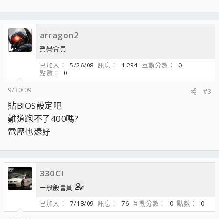
arragon2
榮譽會員
已加入
5/26/08
訊息
1,234
互動分數
0
點數
0
9/30/09
#3
貼BIOS設定吧
難道跑不了400嗎?
電壓也還好
330CI
一般般會員
已加入
7/18/09
訊息
76
互動分數
0
點數
0