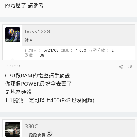
的電壓了.請參考
boss1228
社畜
已加入
5/21/08
訊息
1,050
互動分數
2
點數
38
10/1/09
#8
CPU跟RAM的電壓請手動設
你那個POWER最好拿去丟了
是地雷硬體
1:1隨便一定可以上400(P43也沒問題)
330CI
一般般會員