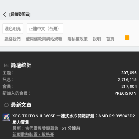
[超頻發問區]
淺色明亮
正體中文（台灣）
R
連絡我們
使用條款與網站規範
隱私權政策
說明
首頁
S
S
論壇統計
主題
307,095
訊息
2,716,115
會員
217,904
新加入的會員
PRECISION
最新文章
XPG TRITON II 360SE 一體式水冷開箱評測：AMD R9 9950X3D2
壓力實測
最新：古代靈異雙頭戰象
51 分鐘前
新型散熱裝置 / 散熱膏