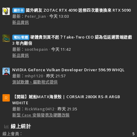
國外網友 ZOTAC RTX 4090 送修四次最後換來 RTX 5090
顯示卡
最新：Peter_Jian
今天 13:03
新品資訊
硬體貴到買不起？Take-Two CEO 認為低延遲雲端遊戲
電玩/軟體
3 年內翻倍
最新：soothepain
今天 11:42
新品資訊
NVIDIA GeForce Vulkan Developer Driver 596.99 WHQL
最新：mhp1120
昨天 21:57
測試軟體、驅動程式提供
【開箱】賊船MATX海景殼 | CORSAIR 2800X RS-R ARGB
R
WEHITE
最新：RickWang0412
昨天 21:35
新型 Case 安裝發表及硬體改裝
線上統計
線上會員
5