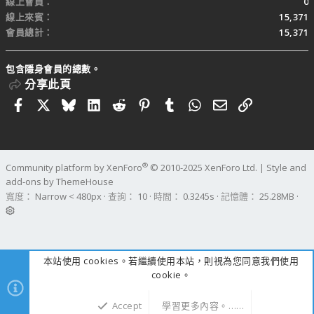
線上會員
0
線上來賓
15,371
會員總計
15,371
包含隱身會員的總數。
分享此頁
Facebook
X
Bluesky
LinkedIn
Reddit
Pinterest
Tumblr
WhatsApp
電子郵件
連結
®
Community platform by XenForo
© 2010-2025 XenForo Ltd.
|
Style and
add-ons by ThemeHouse
寬度
查詢
10
時間
0.3245s
記憶體
25.28MB
本站使用 cookies。若繼續使用本站，則視為您同意我們使用
cookie。
Accept
學習更多內容。……
上方
下方