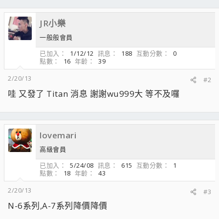
JR小樂
一般般會員
已加入
1/12/12
訊息
188
互動分數
0
點數
16
年齡
39
2/20/13
#2
哇 又發了 Titan 消息 謝謝wu999大 等不及囉
lovemari
高級會員
已加入
5/24/08
訊息
615
互動分數
1
點數
18
年齡
43
2/20/13
#3
N-6系列,A-7系列降價降價