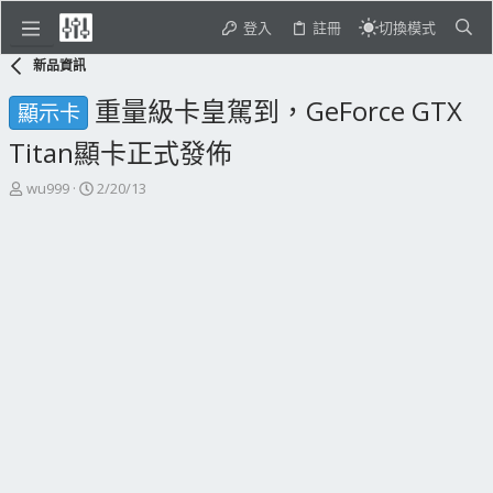
登入
註冊
切換模式
新品資訊
重量級卡皇駕到，GeForce GTX
顯示卡
Titan顯卡正式發佈
主
開
wu999
2/20/13
題
始
發
日
起
期
人