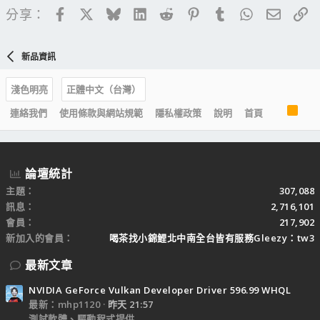
Facebook
X
Bluesky
LinkedIn
Reddit
Pinterest
Tumblr
WhatsApp
電子郵
連
分享：
新品資訊
淺色明亮
正體中文（台灣）
R
連絡我們
使用條款與網站規範
隱私權政策
說明
首頁
S
S
論壇統計
主題
307,088
訊息
2,716,101
會員
217,902
新加入的會員
喝茶找小錦鯉北中南全台皆有服務Gleezy：tw3
最新文章
NVIDIA GeForce Vulkan Developer Driver 596.99 WHQL
最新：mhp1120
昨天 21:57
測試軟體、驅動程式提供