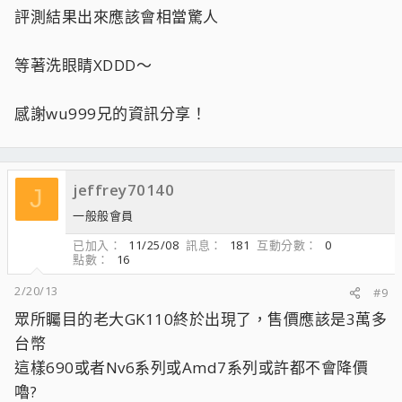
評測結果出來應該會相當驚人
等著洗眼睛XDDD～
感謝wu999兄的資訊分享！
jeffrey70140
J
一般般會員
已加入
11/25/08
訊息
181
互動分數
0
點數
16
2/20/13
#9
眾所矚目的老大GK110終於出現了，售價應該是3萬多
台幣
這樣690或者Nv6系列或Amd7系列或許都不會降價
嚕?