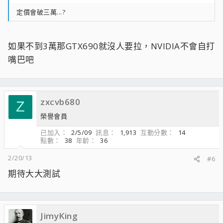
定價會破三萬...?
如果不到3萬那GTX690就沒人要拉，NVIDIA不會自打
嘴巴吧
zxcvb680
Z
榮譽會員
已加入
2/5/09
訊息
1,913
互動分數
14
點數
38
年齡
36
2/20/13
#6
期待大大測試
JimyKing