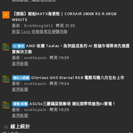
【開箱】賊船MATX海景殼 | CORSAIR 2800X RS-R ARGB
R
WEHITE
最新：RickWang0412
昨天 21:35
新型 Case 安裝發表及硬體改裝
AMD 收購 Taalas，為快速成長的 AI 推論市場帶來先進運
AI 應用
算解決方案
最新：soothepain
昨天 19:39
業界新聞
Glorious GHS Eternal RGB 電競耳機八月在台上市
輸出入週邊
最新：soothepain
昨天 19:34
業界新聞
ASUSx三麗鷗耍酷聯萌 潮玩開學祭搶抱AI筆電！
筆電/桌機
最新：soothepain
昨天 19:29
業界新聞
線上統計