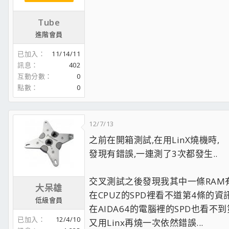
Tube
進階會員
已加入
11/14/11
訊息
402
互動分數
0
點數
0
12/7/13
之前在開箱測試,在用LinX燒機時,
發現有錯誤,一連測了3次都發生..
交叉測試之後發現我其中一條RAM有
大呆雄
在CPUZ的SPD裡看不道第4條的資訊
低級會員
在AIDA64的電腦裡的SPD也看不到
已加入
12/4/10
又用Linx再燒一次依然錯誤...