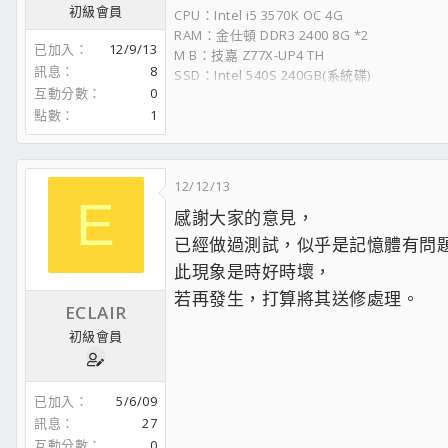
初級會員
CPU：Intel i5 3570K OC 4G
RAM：金仕頓 DDR3 2400 8G *2
已加入
12/9/13
M B：技嘉 Z77X-UP4 TH
訊息
8
SSD：Intel 540S 240GB(系統碟)
互動分數
0
HDD：WD 黑標 SATA3 500G
VGA：GIGABYTE GTX 970 4G G1.Gaming
點數
1
PWR：Enhance 500W (帝海代理80PLUS版)
CPU Fan：Noctua貓頭鷹 NH-D14
散熱膏：Y-500
12/12/13
機殼：CoolerMaster CM690
E
感謝大家的意見，
已經做過測試，似乎是記憶體有問
此現象是時好時壞，
若再發生，打算將其送修處理。
ECLAIR
初級會員
已加入
5/6/09
訊息
27
互動分數
0