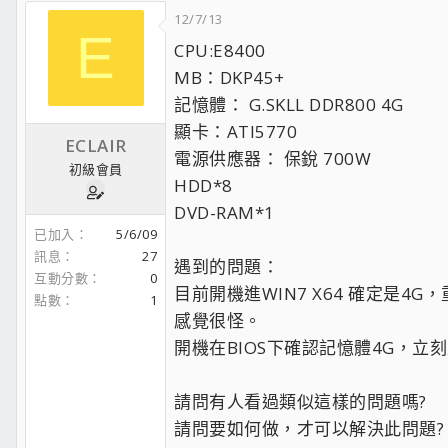
12/7/13
E
CPU:E8400
MB：DKP45+
記憶體： G.SKLL DDR800 4G
顯卡：ATI5770
ECLAIR
電源供應器： 保銳 700W
初級會員
HDD*8
DVD-RAM*1
已加入
5/6/09
訊息
27
遇到的問題：
互動分數
0
目前開機進WIN7 X64 確定是4G
點數
1
感覺很怪。
開機在BIOS下確認記憶體4G，立刻重開機
請問有人看過類似這樣的問題嗎?
請問要如何做，才可以解決此問題?