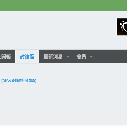
友開箱
討論區
最新消息
會員
[DIY及疑難雜症發問區]