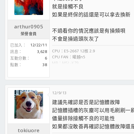
DVD ：LITEON IHAS324 24X DVD
就是接觸不良
Power Load Display：Zalman ZM-MFC3
如果是終保的話還是可以拿去換新
CASE ：SuperTherm G9
FAN ：ZW Golif PWM Fan 12cm*6.
arthur0905
ZW Golif PWM Fan 14cm*1.
不過看你的情況應該是有操頻唄
忍者薄扇*3.Power Fan*1
榮譽會員
LCD ： BENQ V2400Evo
不會是操過頭灰灰了
已加入
12/22/11
CPU：E5-2667 12核 2.9
訊息
3,628
CPU FAN：曜越n5
互動分數
6
MB：MSI -X79
點數
38
RAM：十詮1866-8gX4
HD：SSD-120G X2
VGA：微星770 TFⅡ
POWER：金蝶 650w
CASE：黑暗堡壘
12/9/13
金士頓→維修據點最多且快速換修，
建議先確認是否是記憶體故障
威剛→維修據點少但快速換修，
記憶體插槽的灰塵可以用毛刷刷一
創見→直營門市代送
微星: 價格用料都很實在、送修只要去全家花
儘量排除接觸不良的可能性
華碩: 價格高等 用料中上，送修要本人親送皇
如果都沒敢善再確認記憶體故障還
技嘉: 價格與用料都算不差，唯一客服保固真的很G
tokiuore