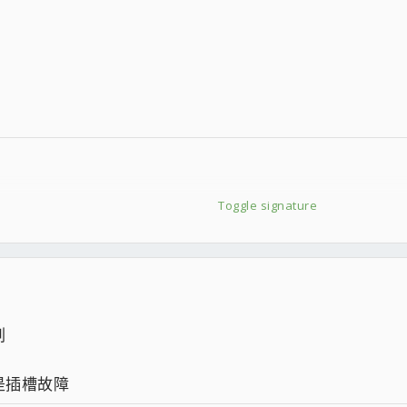
Toggle signature
刷
30元寄出後，修好免運費寄還給你
家俱樂部，住得遠的只好捏LP忍耐
是插槽故障
8，EQ不佳者不推薦購買.....