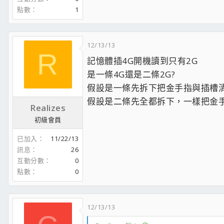
點數
1
12/13/13
R
記憶體插4G開機讀到只有2G
是一條4G還是二條2G?
假設是一條先拆下把金手指與插槽
假設是二條先全都拆下，一樣把金手
Realizes
初級會員
已加入
11/22/13
訊息
26
互動分數
0
點數
0
12/13/13