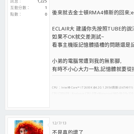
訊息
1,225
互動分數
1
後來就去金士頓RMA4條新的回來;em
點數
0
ECLAIR大 建議你先按照TUBE的說
如果不OK就交差測試~
看事主機版記憶體插槽的問題還是記憶
小弟的電腦常遭到我的無影腳,
有時不小心大力一點,記憶體就要從插過.
CPU ：Intel® Core™ I7 2600K @4.2G 1.295V(周期:L047A911)
CPU COOLER：Koolance CPU-370+Watercool MO-RA3 9x120
MB ：GIGA P67A-UD3P-B3
RAM ：Kingston 1600 CL 9 9 9 4G*4
VGA ：GIGABYTE GV-R697UD-2GD (GPU125 MEM75)
POWER：Be quiet!L7 530W Power4
12/7/13
HD ：Kingston SV100S264G
Hitachi 1TB HDS721010CLA332
不是真的壞了