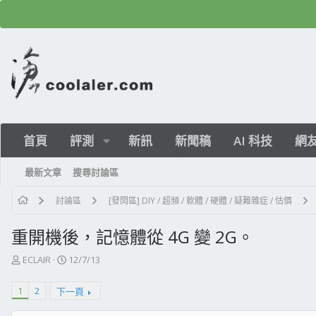
首頁
評測
新訊
新聞稿
AI 科技
網
最新文章
搜尋討論區
討論區
[發問區] DIY / 超頻 / 軟體 / 硬體 / 疑難雜症 / 估價
重開機後，記憶體從 4G 變 2G。
主
開
ECLAIR
12/7/13
題
始
發
日
1
2
下一頁
起
期
人