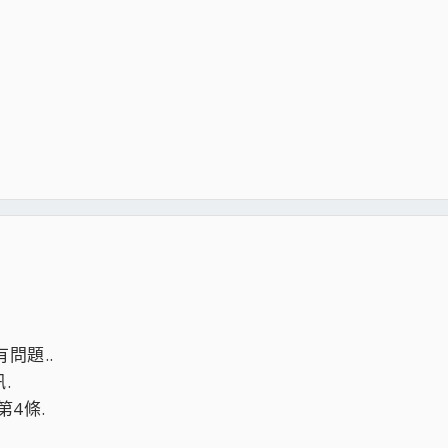
問題..
.
第4條.