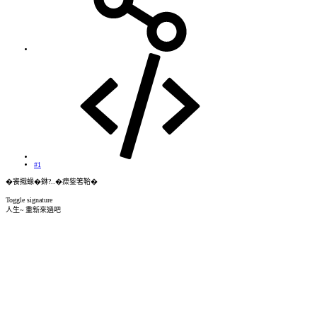
#1
�餈撠蝝�銝?..�瘝鈭箸鞈�
Toggle signature
人生~ 重新來過吧