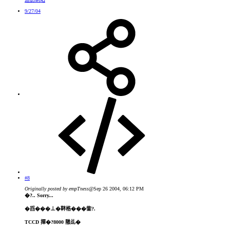
9/27/04
#8
Originally posted by empTness
@Sep 26 2004, 06:12 PM
�?.. Sorry...
�舀���⊥�靽格���鈭?.
TCCD 撣�?8000 隞乩�