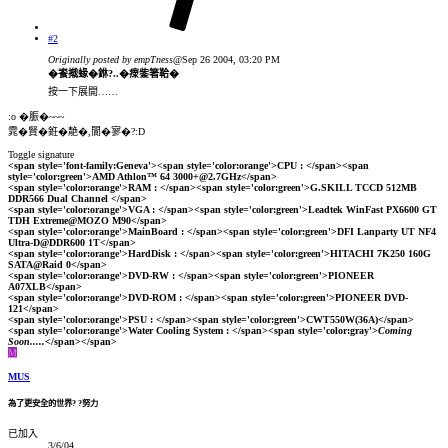
#2
Originally posted by empTness
@Sep 26 2004, 03:20 PM
�餈撠蝝�銝?..�瘝鈭箸鞈�
按一下展開……
:o �脤�~~~
雿�賢�銋�靘�,閬�寥�?:D
Toggle signature
<span style='font-family:Geneva'><span style='color:orange'>CPU : </span><span
style='color:green'>AMD Athlon™ 64 3000+@2.7GHz</span>
<span style='color:orange'>RAM : </span><span style='color:green'>G.SKILL TCCD 512MB
DDR566 Dual Channel </span>
<span style='color:orange'>VGA : </span><span style='color:green'>Leadtek WinFast PX6600 GT
TDH Extreme@MOZO M90</span>
<span style='color:orange'>MainBoard : </span><span style='color:green'>DFI Lanparty UT NF4
Ultra-D@DDR600 1T</span>
<span style='color:orange'>HardDisk : </span><span style='color:green'>HITACHI 7K250 160G
SATA@Raid 0</span>
<span style='color:orange'>DVD-RW : </span><span style='color:green'>PIONEER
A07XLB</span>
<span style='color:orange'>DVD-ROM : </span><span style='color:green'>PIONEER DVD-
121</span>
<span style='color:orange'>PSU : </span><span style='color:green'>CWT550W(36A)</span>
<span style='color:orange'>Water Cooling System : </span><span style='color:gray'>
Coming
Soon.....
</span></span>
M
MUS
為了更安全的世界? ?努力
已加入
3/6/04