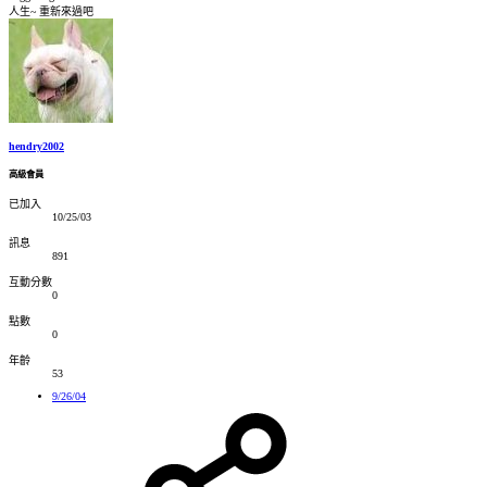
人生~ 重新來過吧
hendry2002
高級會員
已加入
10/25/03
訊息
891
互動分數
0
點數
0
年齡
53
9/26/04