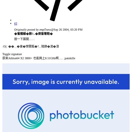
#3
Originally posted by empTness
@Sep 26 2004, 03:20 PM
�餈撠蝝�銝?..�瘝鈭箸鞈�
按一下展開……
:O||: ��...�餈�憭閬甈�?...隢銝�澆�潑
Toggle signature
原來Athlon64 X2 3800+ 也能夠上8.51GHz啊..... ;painkille