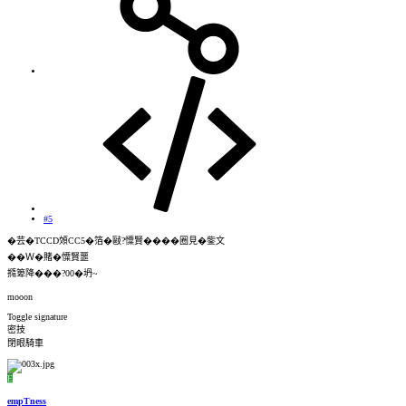
#5
�芸�TCCD頝CC5�箔�敺?憟賢����圈見�鈭文
��Ｗ�賭�憟賢噩
撱箄降���?00�坍~
mooon
Toggle signature
密技
閉眼騎車
E
empTness