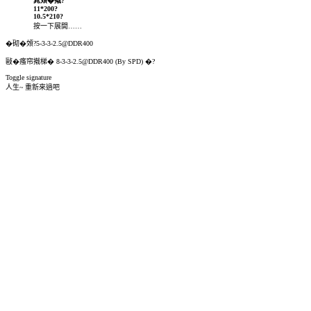
雿頝�撠?
11*200?
10.5*210?
按一下展開……
�砌�頝?5-3-3-2.5@DDR400
敺�瘙帘撠梯� 8-3-3-2.5@DDR400 (By SPD) �?
Toggle signature
人生~ 重新來過吧