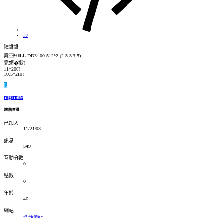
#7
隢銝銝
雿½�LL DDR400 512*2 (2.5-3-3-5)
雿頝�撠?
11*200?
10.5*210?
R
rogermax
進階會員
已加入
11/21/03
訊息
549
互動分數
0
點數
0
年齡
46
網站
造訪網站