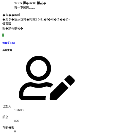
TCC5 撣�?6500 隞乩�
按一下展開……
�末��喳翰
�典予�鈭arc憭抒�拇512 0431�?�府�予��坍~
憟賣敺~
蟡�頞翰敺萄�
E
empTness
高級會員
已加入
10/6/03
訊息
806
互動分數
0