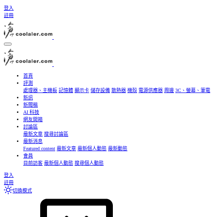
登入
註冊
首頁
評測
處理器、主機板
記憶體
顯示卡
儲存設備
散熱器
機殼
電源供應器
周邊
3C、螢幕、筆電
新訊
新聞稿
AI 科技
網友開箱
討論區
最新文章
搜尋討論區
最新消息
Featured content
最新文章
最新個人動態
最新動態
會員
目前訪客
最新個人動態
搜尋個人動態
登入
註冊
切換模式