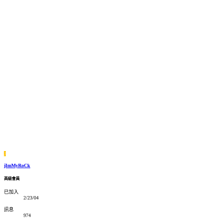
J
jImMyRoCk
高級會員
已加入
2/23/04
訊息
974