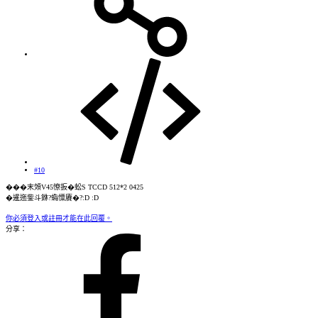
#10
���末頝V45憭扳�蚣S TCCD 512*2 0425
�暹迤鈭斗銝?蟡憟賡�?:D :D
你必須登入或註冊才能在此回覆。
分享：