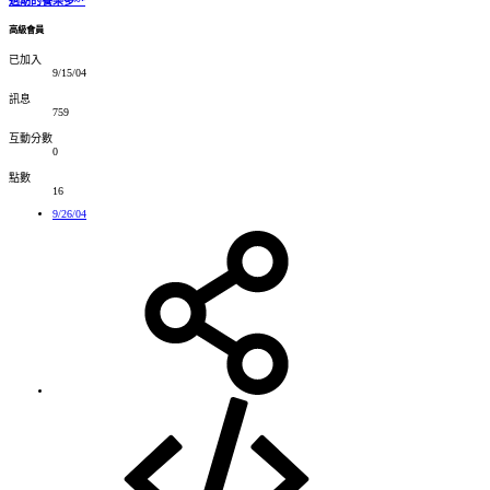
過期的養樂多~*
高級會員
已加入
9/15/04
訊息
759
互動分數
0
點數
16
9/26/04