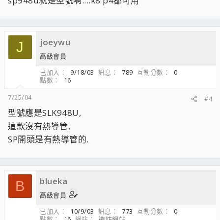
sp948u就是型號啊....k8 p4都可用
joeywu
J
高級會員
已加入
9/18/03
訊息
789
互動分數
0
點數
16
7/25/04
#4
型號應是SLK948U,
這款沒有熱導管,
SP開頭是有熱導管的.
blueka
B
高級會員
已加入
10/9/03
訊息
773
互動分數
0
點數
16
網站
造訪網站