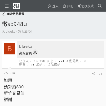
登入
註冊
切換模式
氣冷散熱裝置
徵sp948u
主
開
blueka
7/23/04
題
始
發
日
起
期
blueka
B
人
高級會員
已加入
10/9/03
訊息
773
互動分數
0
點數
16
網站
造訪網站
7/23/04
#1
如題
預算約800
新竹交易佳
謝謝