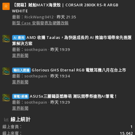
【開箱】賊船MATX海景殼 | CORSAIR 2800X RS-R ARGB
R
WEHITE
最新：RickWang0412
昨天 21:35
新型 Case 安裝發表及硬體改裝
AMD 收購 Taalas，為快速成長的 AI 推論市場帶來先進運
AI 應用
算解決方案
最新：soothepain
昨天 19:39
業界新聞
Glorious GHS Eternal RGB 電競耳機八月在台上市
輸出入週邊
最新：soothepain
昨天 19:34
業界新聞
ASUSx三麗鷗耍酷聯萌 潮玩開學祭搶抱AI筆電！
筆電/桌機
最新：soothepain
昨天 19:29
業界新聞
線上統計
線上會員
1
線上來賓
15,042