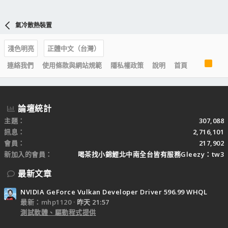
氣冷散熱裝置
淺色明亮
正體中文（台灣）
R
連絡我們
使用條款與網站規範
隱私權政策
說明
首頁
S
S
論壇統計
主題
307,088
訊息
2,716,101
會員
217,902
新加入的會員
喝茶找小錦鯉北中南全台皆有服務Gleezy：tw3
最新文章
NVIDIA GeForce Vulkan Developer Driver 596.99 WHQL
最新：mhp1120
昨天 21:57
測試軟體、驅動程式提供