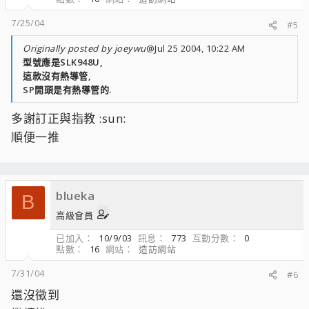
7/25/04
#5
Originally posted by joeywu
@Jul 25 2004, 10:22 AM
型號應是SLK948U,
這款沒有熱導管,
SP開頭是有熱導管的.
多謝訂正與指教 :sun:
順便一推
blueka
B
高級會員
已加入
10/9/03
訊息
773
互動分數
0
點數
16
網站
造訪網站
7/31/04
#6
還沒徵到