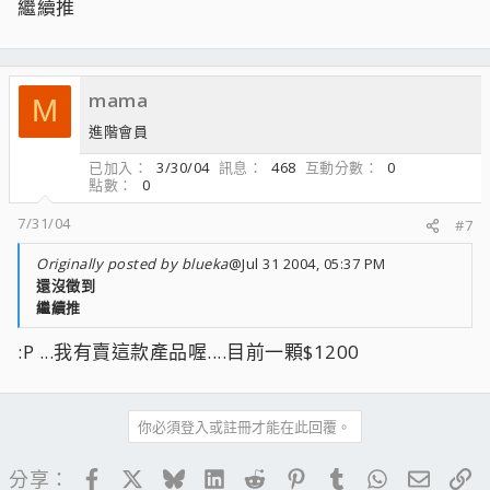
繼續推
mama
M
進階會員
已加入
3/30/04
訊息
468
互動分數
0
點數
0
7/31/04
#7
Originally posted by blueka
@Jul 31 2004, 05:37 PM
還沒徵到
繼續推
:P ...我有賣這款產品喔....目前一顆$1200
你必須登入或註冊才能在此回覆。
Facebook
X
Bluesky
LinkedIn
Reddit
Pinterest
Tumblr
WhatsApp
電子郵
連
分享：