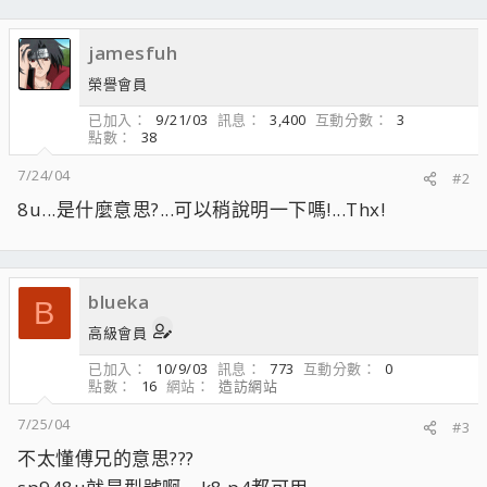
jamesfuh
榮譽會員
已加入
9/21/03
訊息
3,400
互動分數
3
點數
38
7/24/04
#2
8u...是什麼意思?...可以稍說明一下嗎!...Thx!
blueka
B
高級會員
已加入
10/9/03
訊息
773
互動分數
0
點數
16
網站
造訪網站
7/25/04
#3
不太懂傅兄的意思???