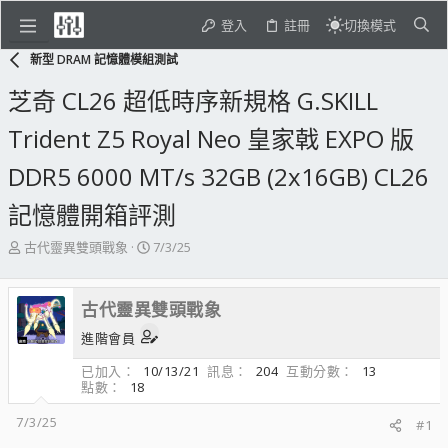
登入
註冊
切換模式
新型 DRAM 記憶體模組測試
芝奇 CL26 超低時序新規格 G.SKILL
Trident Z5 Royal Neo 皇家戟 EXPO 版
DDR5 6000 MT/s 32GB (2x16GB) CL26
記憶體開箱評測
主
開
古代靈異雙頭戰象
7/3/25
題
始
發
日
起
期
古代靈異雙頭戰象
人
進階會員
已加入
10/13/21
訊息
204
互動分數
13
點數
18
7/3/25
#1