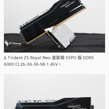
∆ Trident Z5 Royal Neo 皇家戟 EXPO 版 DDR5
6000 CL26-36-36-96 1.45V。