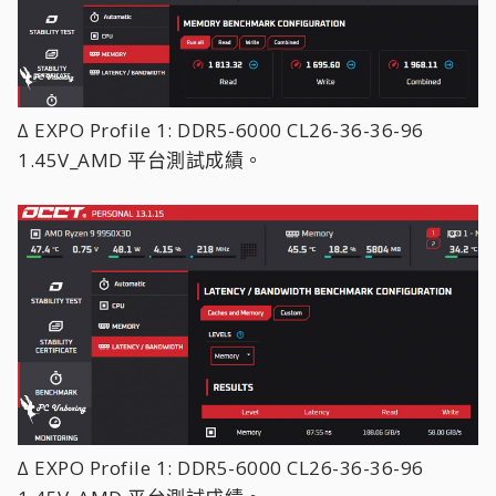
∆ EXPO Profile 1: DDR5-6000 CL26-36-36-96
1.45V_AMD 平台測試成績。
∆ EXPO Profile 1: DDR5-6000 CL26-36-36-96