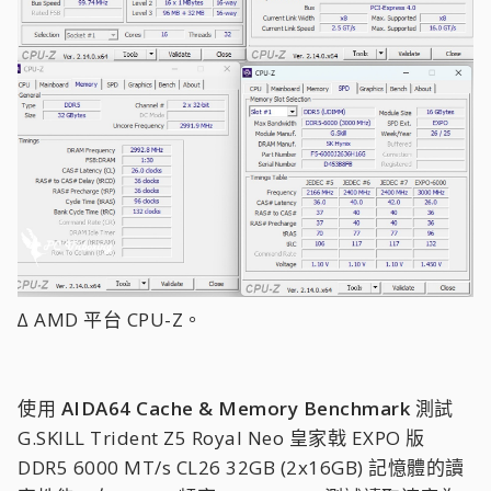
∆ AMD 平台 CPU-Z。
使用
AIDA64 Cache & Memory Benchmark
測試
G.SKILL Trident Z5 Royal Neo 皇家戟 EXPO 版
DDR5 6000 MT/s CL26 32GB (2x16GB) 記憶體的讀