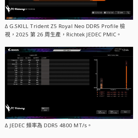
∆ G.SKILL Trident Z5 Royal Neo DDR5 Profile 檢
視，2025 第 26 周生產，Richtek JEDEC PMIC。
∆ JEDEC 頻率為 DDR5 4800 MT/s。