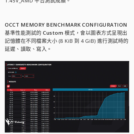
1.45V_AMD 平台測試成績。
OCCT
MEMORY BENCHMARK CONFIGURATION
基準性能測試的
Custom
模式，會以圖表方式呈現出
記憶體在不同檔案大小 (8 KiB 到 4 GiB) 進行測試時的
延遲、讀取、寫入。