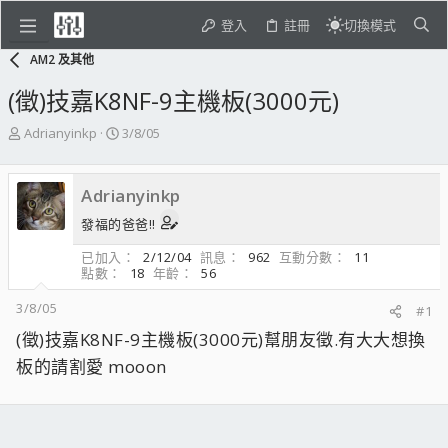
登入
註冊
切換模式
AM2 及其他
(徵)技嘉K8NF-9主機板(3000元)
主
開
Adrianyinkp
3/8/05
題
始
發
日
起
期
Adrianyinkp
人
發福的爸爸!!
已加入
2/12/04
訊息
962
互動分數
11
點數
18
年齡
56
3/8/05
#1
(徵)技嘉K8NF-9主機板(3000元)幫朋友徵.有大大想換
板的請割愛 mooon