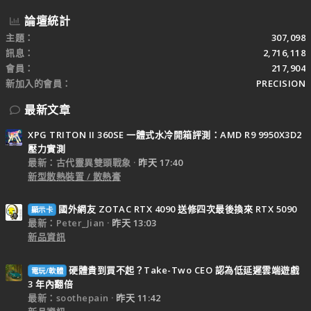
論壇統計
主題
307,098
訊息
2,716,118
會員
217,904
新加入的會員
PRECISION
最新文章
XPG TRITON II 360SE 一體式水冷開箱評測：AMD R9 9950X3D2
壓力實測
最新：古代靈異雙頭戰象
昨天 17:40
新型散熱裝置 / 散熱膏
國外網友 ZOTAC RTX 4090 送修四次最後換來 RTX 5090
顯示卡
最新：Peter_Jian
昨天 13:03
新品資訊
硬體貴到買不起？Take-Two CEO 認為低延遲雲端遊戲
電玩/軟體
3 年內翻倍
最新：soothepain
昨天 11:42