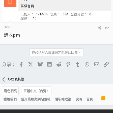
B
高級會員
已加入
1/14/05
訊息
634
互動分數
0
點數
16
3/9/05
#2
請收pm
你必須登入或註冊才能在此回覆。
Facebook
X
Bluesky
LinkedIn
Reddit
Pinterest
Tumblr
WhatsApp
電子郵
連
分享：
AM2 及其他
淺色明亮
正體中文（台灣）
R
連絡我們
使用條款與網站規範
隱私權政策
說明
首頁
S
S