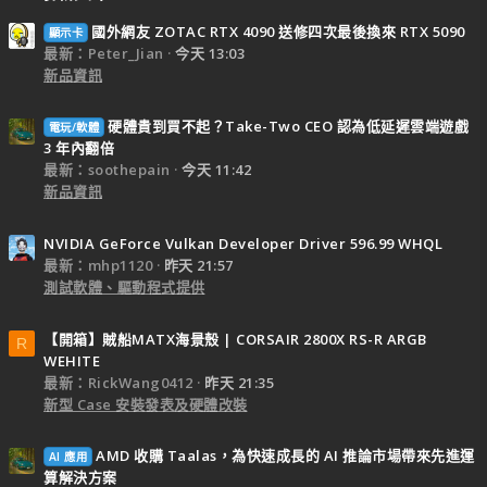
國外網友 ZOTAC RTX 4090 送修四次最後換來 RTX 5090
顯示卡
最新：Peter_Jian
今天 13:03
新品資訊
硬體貴到買不起？Take-Two CEO 認為低延遲雲端遊戲
電玩/軟體
3 年內翻倍
最新：soothepain
今天 11:42
新品資訊
NVIDIA GeForce Vulkan Developer Driver 596.99 WHQL
最新：mhp1120
昨天 21:57
測試軟體、驅動程式提供
【開箱】賊船MATX海景殼 | CORSAIR 2800X RS-R ARGB
R
WEHITE
最新：RickWang0412
昨天 21:35
新型 Case 安裝發表及硬體改裝
AMD 收購 Taalas，為快速成長的 AI 推論市場帶來先進運
AI 應用
算解決方案