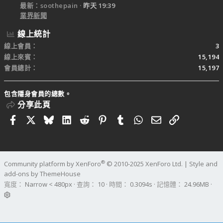
最新：soothepain
昨天 19:39
業界新聞
線上統計
線上會員
3
線上來賓
15,194
會員總計
15,197
包含隱身會員的總數。
分享此頁
Facebook
X
Bluesky
LinkedIn
Reddit
Pinterest
Tumblr
WhatsApp
電子郵件
連結
®
Community platform by XenForo
© 2010-2025 XenForo Ltd.
|
Style and
add-ons by ThemeHouse
寬度
查詢
10
時間
0.3094s
記憶體
24.96MB