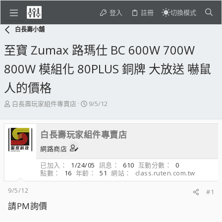
登入
註冊
切換模式
白長壽小舖
至寶 Zumax 路瑪仕 BC 600W 700W
800W 模組化 80PLUS 銅牌 大放送 嚇鼠
人的價格
主
開
白長壽玩家組件專賣店
9/5/12
題
始
發
日
起
期
白長壽玩家組件專賣店
人
網路商店
已加入
1/24/05
訊息
610
互動分數
0
點數
16
年齡
51
網站
class.ruten.com.tw
9/5/12
#1
請PM詢價