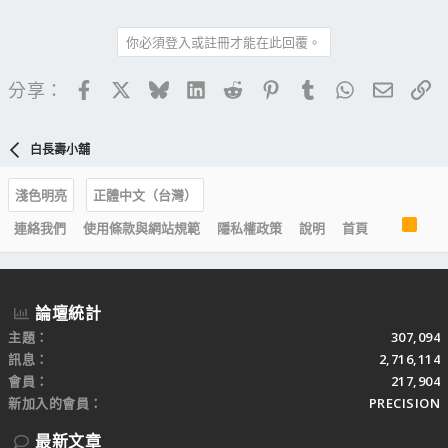
你必須登入或註冊才能在此回覆。
Facebook
X
Bluesky
LinkedIn
Reddit
Pinterest
Tumblr
WhatsApp
電子郵
連
分享：
白長壽小舖
淺色明亮
正體中文（台灣）
R
連絡我們
使用條款與網站規範
隱私權政策
說明
首頁
S
S
論壇統計
主題
307,094
訊息
2,716,114
會員
217,904
新加入的會員
PRECISION
最新文章