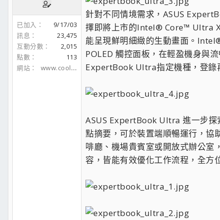
針對不同情境需求，ASUS Exper
已加入
9/17/03
擇即將上市的Intel® Core™ Ult
訊息
23,475
能呈現鮮明細緻的生動畫面。Intel® C
互動分數
2,015
POLED 觸控面板，在輕盈機身
點數
113
ExpertBook Ultra指定機種，
網站
www.coolaler.com
ASUS ExpertBook Ultr
點摘要，可於裝置端順暢運行，協
啡廳、機場貴賓室或開放式辦公室，也
容，皆能有效優化工作流程，全方