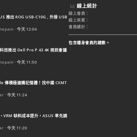
線上統計
線上會員
US 推出 ROG USB-C10G , 外接 USB
線上來賓
會員總計
epain
今天 12:04
包含隱身會員的總數。
技推出 Dell Pro P 43 4K 視訊會議
epain
今天 11:50
ple 傳積極搶購記憶體！找中國 CXMT
er
今天 11:24
B、VRM 缺料成本提升，ASUS 率先調
er
今天 11:20