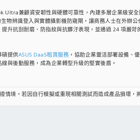
Book Ultra兼顧資安韌性與硬體可靠性，內建多層企業級安全防
2驗證的生物辨識登入與實體攝影機防窺閘，讓商務人士在外辦
升抗刮耐磨、防指紋與抗髒汙表現，並通過 24 項嚴苛的M
華碩提供
ASUS DaaS租賃服務
，協助企業靈活部署設備、優
品線與後勤服務，成為企業轉型升級的堅實後盾。
之驗證情境。若因自行模擬或重現相關測試而造成產品損壞