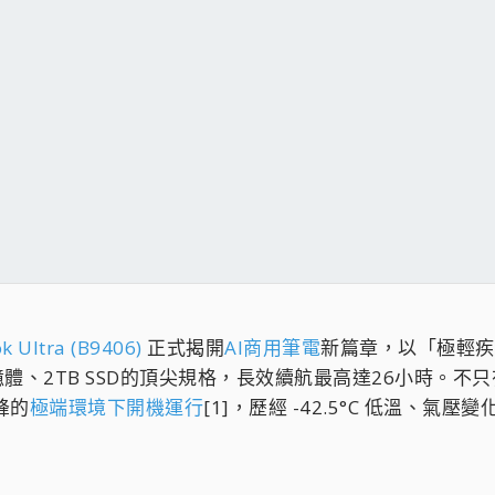
k Ultra (B9406)
正式揭開
AI商用筆電
新篇章，以「極輕疾快．
 記憶體、2TB SSD的頂尖規格，長效續航最高達26小時。不只有登
峰的
極端環境下開機運行
[1]，歷經 -42.5°C 低溫