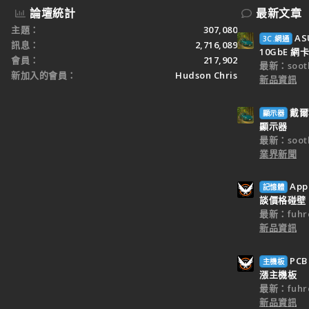
論壇統計
最新文章
主題
307,080
AS
3C.網通
訊息
2,716,089
10GbE 網卡
會員
217,902
最新：sooth
新加入的會員
Hudson Chris
新品資訊
戴爾科
顯示器
顯示器
最新：sooth
業界新聞
Ap
記憶體
談價格碰壁
最新：fuhr
新品資訊
PC
主機板
漲主機板
最新：fuhr
新品資訊