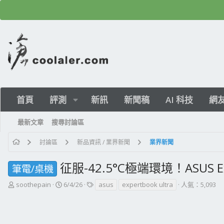
首頁
評測
新訊
新聞稿
AI 科技
網
最新文章
搜尋討論區
討論區
新品資訊 / 業界新聞
業界新聞
征服-42.5°C極端環境！ASUS E
筆電/桌機
主
開
標
soothepain
6/4/26
asus
expertbook ultra
人氣：5,093
題
始
籤
發
日
起
期
人