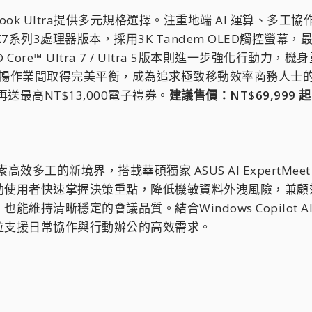
tBook Ultra提供多元規格選擇。注重地端 AI 運算、
ra X7系列3處理器版本，採用3K Tandem OLED觸控螢幕，最
ore™ Ultra 7 / Ultra 5版本則進一步強化行動力，機身
與流暢作業間取得完美平衡，成為追求極致移動效率商務人士
登錄再送最高NT$13,000電子禮券。
建議售價：NT$69,999
a 進一步探索高效多工的新境界，搭載華碩獨家 ASUS AI Exp
助使用者快速掌握決策重點，降低機敏資料外洩風險，兼顧
能維持清晰穩定的會議品質。結合Windows Copilo
位支援日常協作與行動辦公的高效需求。