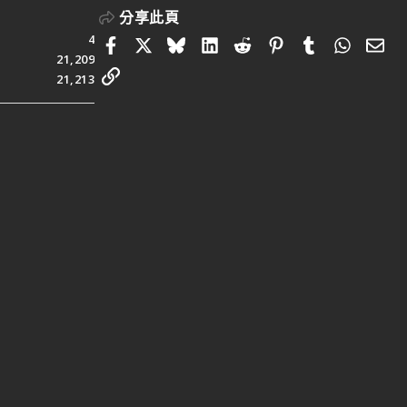
分享此頁
4
Facebook
X
Bluesky
LinkedIn
Reddit
Pinterest
Tumblr
Whats
電
21,209
連結
21,213