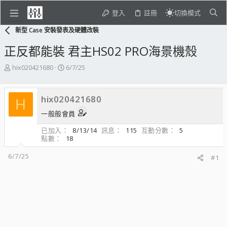
登入
註冊
切換模式
新型 Case 安裝發表及硬體改裝
正反都能裝 君主HS02 PRO海景機殼
主
開
hix020421680
6/7/25
題
始
發
日
起
期
hix020421680
H
人
一般般會員
已加入
8/13/14
訊息
115
互動分數
5
點數
18
6/7/25
#1