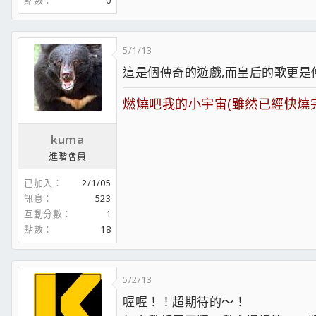
點數
0
5/1/13
這是個傳奇的遊戲,而皇后的歌更是傳奇
燃燒吧我的小宇宙(雖然已經快燒完:P
kuma
進階會員
已加入
2/1/05
訊息
523
互動分數
1
點數
18
5/2/13
喔喔！！超期待的～！