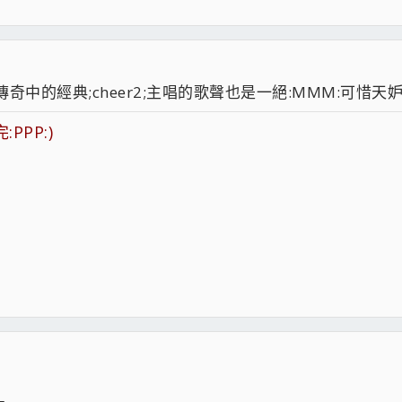
中的經典;cheer2;主唱的歌聲也是一絕:MMM:可惜天妒英
PP:)