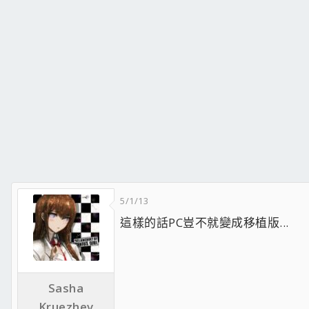
5/1/13
這樣的話PC豈不就變成移植版...
Sasha
Kruezhev