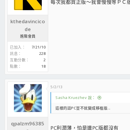
每次我都買正版～我會慢慢等ＰＣ版;ch
kthedavincico
de
進階會員
已加入
7/21/10
訊息
228
互動分數
2
點數
18
5/2/13
Sasha Kruezhev 說：
這樣的話PC豈不就變成移植版...
qpalzm96385
PC利潤薄，怕是連PC版都沒有