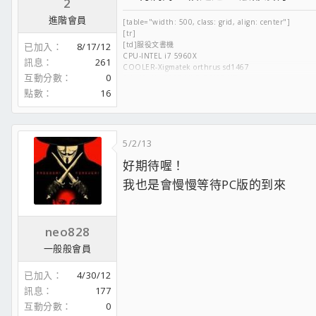
2
進階會員
[table="width: 500, class: grid, align: center"]
[tr]
[td]服役文書機
已加入
8/17/12
CPU-INTEL i7 5960X
訊息
261
COOLER-Xigmatek orthrus sd1467
互動分數
0
AVerMedia C985 LIVE GAME HD
MB-MSI X99S GAMING 9 AC
點數
16
RAM-GSKILL Ripjaw4 DDR4 2666 8G*4
SSD-PLEXTOR M5PRO 256G*2(raid)
SSD-OCZ Vertex4 128G*2(raid)
HHD-WD2TB-BLACK
5/2/13
VGA-GIGABYTE GTX TITAN X
SLI-
好期待喔！
VGA-MSI GTX TITAN X
POW-ENERMAX 白金冰核 1200W
我也是會慢慢等待PC版的到來
CASE-SILVERSTONE FT04
SCREEN-LG IPS277l-BN*3
KEYBOARD-RAZER BLACKWIDOW 2013
MOUSE-AIVIA krypton
neo828
[/td]
一般般會員
[td]簡約型文書機
CPU-INTEL i7 6700K
COOLER-CoolerMaster Nepton 280L
已加入
4/30/12
MB-GIGABYTE Z170X GAMING G1
訊息
177
GSKILL DDR4 3000 8G*4 RIPJAWS V
SSD-PLEXTOR M5PRO 256G
互動分數
0
HHD-SEAGATE 1TB