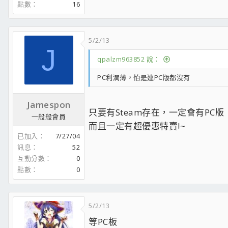
點數
16
VGA-EVGA GTX TITAN X
POW-Antec HCP 1000 Platinum
CASE-Corsair 540AIR
KEYBOARD- CM Storm Quick Fire Pro
5/2/13
MOUSE-Corsair Vengeance M65
J
[/td]
[/tr]
qpalzm963852 說：
[/table]​
PC利潤薄，怕是連PC版都沒有
Jamespon
只要有Steam存在，一定會有PC版
一般般會員
而且一定有超優惠特賣!~
已加入
7/27/04
訊息
52
互動分數
0
點數
0
5/2/13
等PC板