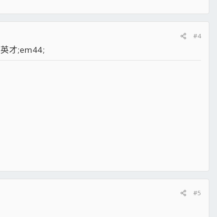
#4
才;em44;
#5