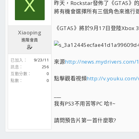
X
昨天，Rockstar發佈了《GTA5
將有機會選擇所有三個角色來進行
《GTA5》將於9月17日登陸Xbox 3
Xiaoping
進階會員
已加入
9/23/11
來源
http://news.mydrivers.com/
訊息
256
互動分數
0
點擊觀看視頻
http://v.youku.co
點數
0
___
我有PS3不用苦等PC 哈!!~
請問預告片第一首什麼歌?