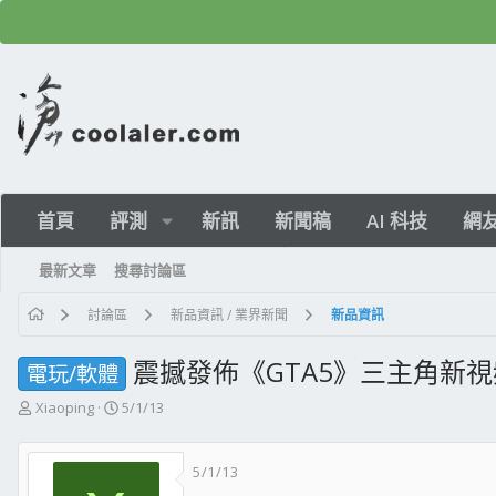
首頁
評測
新訊
新聞稿
AI 科技
網
最新文章
搜尋討論區
討論區
新品資訊 / 業界新聞
新品資訊
震撼發佈《GTA5》三主角新
電玩/軟體
主
開
Xiaoping
5/1/13
題
始
發
日
5/1/13
起
期
人