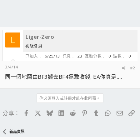
Liger-Zero
L
初級會員
已加入
6/25/13
訊息
23
互動分數
0
點數
0
3/4/14
#2
同一個地圖由BF3搬去BF4還敢收錢, EA你真是....
你必須登入或註冊才能在此回覆。
Facebook
X
Bluesky
LinkedIn
Reddit
Pinterest
Tumblr
WhatsApp
電子郵
連
分享：
新品資訊