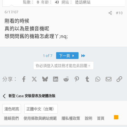
點數
0
年齡
43
網站
造訪網站
6/17/07
#10
剛看的時候
真的以為是擴音機呢
想問問舊的機箱怎處理丫;nq;
Last
1 of 7
下一頁
你必須登入或註冊才能在此回覆。
Facebook
X
Bluesky
LinkedIn
Reddit
Pinterest
Tumblr
WhatsApp
電子郵
連
分享：
新型 Case 安裝發表及硬體改裝
淺色明亮
正體中文（台灣）
R
連絡我們
使用條款與網站規範
隱私權政策
說明
首頁
S
S