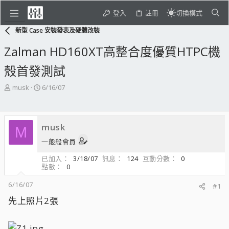
登入
註冊
切換模式
新型 Case 安裝發表及硬體改裝
Zalman HD160XT高整合度優質HTPC機
殼首發測試
主
開
musk
6/16/07
題
始
發
日
起
期
musk
人
M
一般般會員
已加入
3/18/07
訊息
124
互動分數
0
點數
0
6/16/07
#1
先上照片2張