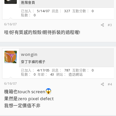
進階會員
已加入
5/14/07
訊息
327
互動分數
0
點數
0
6/16/07
#3
哇!好有質感的殼殼!期待拆裝的過程喔!
wongin
穿丁字褲的橘子
已加入
4/17/05
訊息
787
互動分數
0
點數
0
年齡
43
網站
造訪網站
6/16/07
#4
機箱也touch screen
果然是zero pixel defect
我想一定價值不非