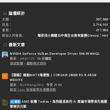
論壇統計
主題
307,088
訊息
2,716,101
會員
217,902
新加入的會員
喝茶找小錦鯉北中南全台皆有服務Gleezy：tw3
最新文章
NVIDIA GeForce Vulkan Developer Driver 596.99 WHQL
最新：mhp1120
56 分鐘前
測試軟體、驅動程式提供
【開箱】賊船MATX海景殼 | CORSAIR 2800X RS-R ARGB
R
WEHITE
最新：RickWang0412
今天 21:35
新型 Case 安裝發表及硬體改裝
AMD 收購 Taalas，為快速成長的 AI 推論市場帶來先進運
AI 應用
算解決方案