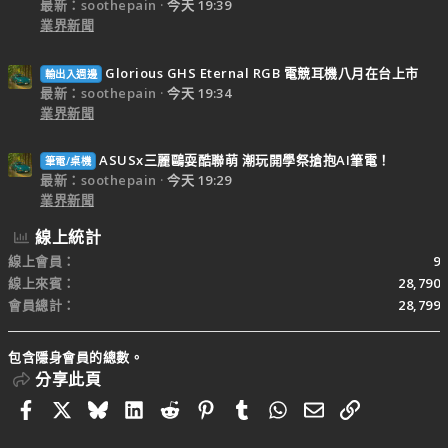
最新：soothepain
今天 19:39
業界新聞
Glorious GHS Eternal RGB 電競耳機八月在台上市
輸出入週邊
最新：soothepain
今天 19:34
業界新聞
ASUSx三麗鷗耍酷聯萌 潮玩開學祭搶抱AI筆電！
筆電/桌機
最新：soothepain
今天 19:29
業界新聞
線上統計
線上會員
9
線上來賓
28,790
會員總計
28,799
包含隱身會員的總數。
分享此頁
Facebook
X
Bluesky
LinkedIn
Reddit
Pinterest
Tumblr
WhatsApp
電子郵件
連結