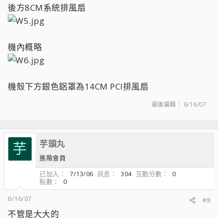
後方8CM系統排風扇
機內概略
機殼下方銀色鋁罩為14CM PCI排風扇
最後編輯：
6/16/07
芋頭丸
芋
進階會員
已加入
7/13/06
訊息
304
互動分數
0
點數
0
6/16/07
#8
不管是大大的