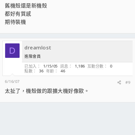
舊機殼還是新機殼
都好有質感
期待裝機
dreamlost
D
進階會員
已加入
1/15/05
訊息
1,186
互動分數
0
點數
36
年齡
46
6/16/07
#9
太扯了，機殼做的跟擴大機好像歐。