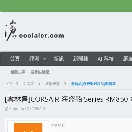
首頁
評測
新訊
新聞稿
AI 科技
網
最新文章
搜尋討論區
討論區
敗家天堂
全新品(含未拆封良品)販賣區
[雲林售]CORSAIR 海盜船 Series RM850
主
開
kedmop
2/26/14
題
始
發
日
2/26/14
起
期
人