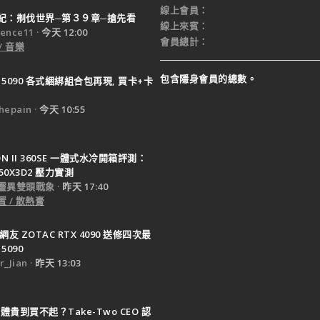
線上會員
紀：刜伐世界─第３９章─搶先看
線上來賓
ence11
今天 12:00
會員總計
/ 音樂
包含隱身會員的總數。
X 5090 各式綑綁組合包再現, 買卡+卡
epain
今天 10:55
TON II 360SE 一體式水冷開箱評測：
950X3D2 壓力實測
靈異雙頭戰象
昨天 17:40
 / 散熱膏
網友 ZOTAC RTX 4090 送修四次最
5090
_Jian
昨天 13:03
體貴到買不起？Take-Two CEO 認