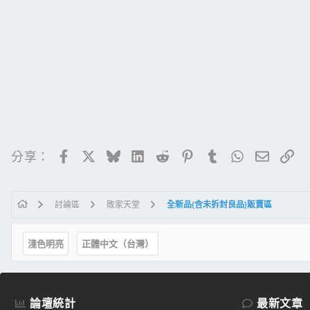
Facebook
X
Bluesky
LinkedIn
Reddit
Pinterest
Tumblr
WhatsApp
電子郵
連
分享：
討論區
敗家天堂
全新品(含未拆封良品)販賣區
淺色明亮
正體中文（台灣）
論壇統計
最新文章