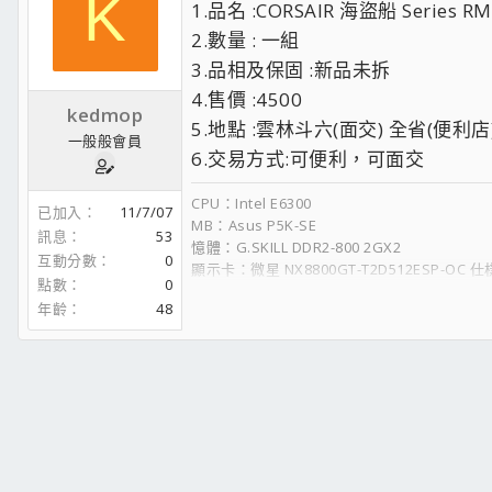
K
1.品名 :CORSAIR 海盜船 Series 
2.數量 : 一組
3.品相及保固 :新品未拆
4.售價 :4500
kedmop
5.地點 :雲林斗六(面交) 全省(便利店
一般般會員
6.交易方式:可便利，可面交
CPU：Intel E6300
已加入
11/7/07
MB：Asus P5K-SE
訊息
53
憶體：G.SKILL DDR2-800 2GX2
互動分數
0
顯示卡：微星 NX8800GT-T2D512ESP-OC 
點數
0
HD：WD 320G 1TB
年齡
48
POWER：ZIPPY 500W
DVD-R/RW：SONY DRU-V200A