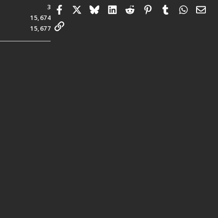
3
Facebook
X
Bluesky
LinkedIn
Reddit
Pinterest
Tumblr
Whats
電
15,674
連結
15,677