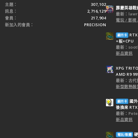
主題
307,102
霹靂英雄戰
訊息
2,716,129
最新：lawr
會員
217,904
電玩 / 影視 
新加入的會員
PRECISION
RT
顯示卡
+板+CPU
最新：sooth
新品資訊
XPG TRI
AMD R9 9
最新：古代
新型散熱裝置
國外
顯示卡
後換來 RTX 
最新：Peter
新品資訊
硬
電玩/軟體