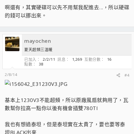
啊還有，其實硬碟可以先不用幫我配進去...，所以硬碟
的錢可以挪出來。
mayochen
夏天超頻三溫暖
已加入
2/2/11
訊息
1,269
互動分數
16
點數
38
2/8/14
#4
基本上1230V3不能超頻，所以原廠風扇就夠用了，瓦
數幫你拉高一點你以後有機會插雙780TI
我也有想過泰坦，但是泰坦實在太貴了，要也要等泰
坦BLACK出來