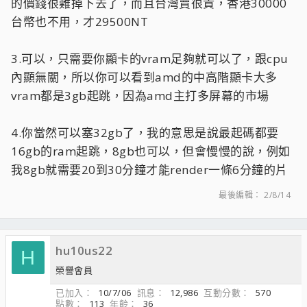
的價錢很難掉下去了，而且台灣賣很貴，香港30000
台幣也不用，才29500NT
3.可以，只需要你顯卡的vram足夠就可以了，跟cpu
內顯無關，所以你可以看到amd的中高階顯卡大多
vram都是3gb起跳，因為amd主打多屏幕的市場
4.你當然可以塞32gb了，我的意思是說最起碼都要
16gb的ram起跳，8gb也可以，但會慢慢的說，例如
我8gb就需要20到30分鐘才能render一條6分鐘的片
最後編輯：
2/8/14
hu10us22
H
榮譽會員
已加入
10/7/06
訊息
12,986
互動分數
570
點數
113
年齡
36