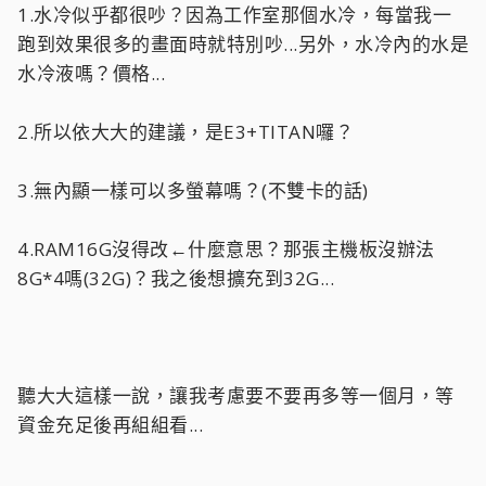
風，走線都十分的不錯，前置20cm風扇，也可以放2個14cm，
1.水冷似乎都很吵？因為工作室那個水冷，每當我一
上面也是可以1個20cm或2個14cm，後面是14/12cm，7個硬碟
跑到效果很多的畫面時就特別吵...另外，水冷內的水是
架，有需要可以自行放大上邊的SSD架
水冷液嗎？價格...
link在此
http://apac.coolermaster.com/tw/product/Detail/case/mid-
tower-cm690-series/cm693.html
2.所以依大大的建議，是E3+TITAN囉？
3.無內顯一樣可以多螢幕嗎？(不雙卡的話)
VGA：其實你畫圖要求很高，軟件有特別需求的話你應該去買泰
坦了，不然的話也不需要買到780ti那麼貴，780完全有餘，但你
選定了我也不多說了，反正給了你780ti了，換780的話可以省
4.RAM16G沒得改←什麼意思？那張主機板沒辦法
3000新台幣
8G*4嗎(32G)？我之後想擴充到32G...
PSU：620W完全可以應付~500W的配置了，這單才~410W
1230v3配泰坦爆5000台幣
看著都覺得錢實在不夠，ssd也沒有，看起來蠻勉強的;em42;
聽大大這樣一說，讓我考慮要不要再多等一個月，等
如果你是香港人我還可以幫你砌好灌好系統，可惜你是台灣人，
希望我幫到你;face0;
資金充足後再組組看...