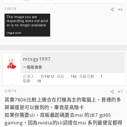
2/8/14
#6
mtxgy1997
一般般會員
已加入
7/14/13
訊息
163
互動分數
1
點數
18
2/8/14
#7
其實780ti比較上適合在打機為主的電腦上，普通的多
屏幕還是可以做到的，畢竟是高階卡
如果你需要sli，底板最起碼要去msi 的z87 gd65
gaming，因為nvidia的sli認證在msi 系列最便宜都得