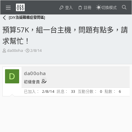
登入
註冊
切換模式
[DIY及疑難雜症發問區]
預算57K，組一台主機，問題有點多，請
求幫忙！
主
開
da00oha
2/8/14
題
始
發
日
起
期
da00oha
人
D
初級會員
已加入
2/8/14
訊息
33
互動分數
0
點數
6