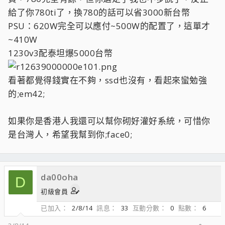
給了你780ti了，換780的話可以省3000新台幣
PSU：620W完全可以應付~500W的配置了，這單才
~410W
1230v3配泰坦爆5000台幣
看著都覺得錢實在不夠，ssd也沒有，看起來蠻勉強
的;em42;
如果你是香港人我還可以幫你砌好灌好系統，可惜你
是台灣人，希望我幫到你;face0;
da00oha
D
初級會員
已加入
2/8/14
訊息
33
互動分數
0
點數
6