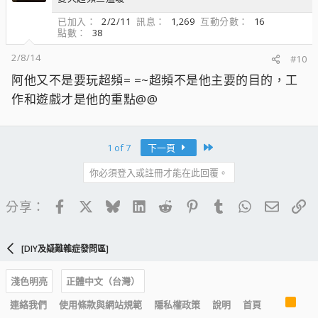
已加入
2/2/11
訊息
1,269
互動分數
16
點數
38
2/8/14
#10
阿他又不是要玩超頻= =~超頻不是他主要的目的，工
作和遊戲才是他的重點@@
Last
1 of 7
下一頁
你必須登入或註冊才能在此回覆。
Facebook
X
Bluesky
LinkedIn
Reddit
Pinterest
Tumblr
WhatsApp
電子郵
連
分享：
[DIY及疑難雜症發問區]
淺色明亮
正體中文（台灣）
R
連絡我們
使用條款與網站規範
隱私權政策
說明
首頁
S