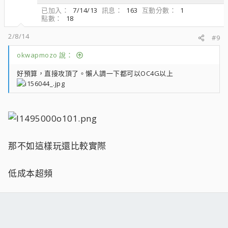
已加入
7/14/13
訊息
163
互動分數
1
點數
18
2/8/14
#9
okwapmozo 說：
好預算，直接攻頂了。懶人調一下都可以OC4G以上
那不如這樣玩還比較實際
低成本超頻