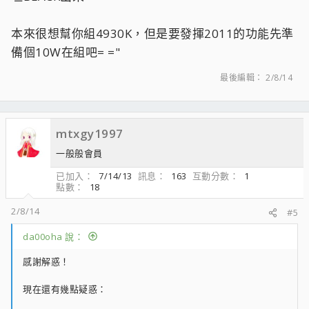
本來很想幫你組4930K，但是要發揮2011的功能先準
備個10W在組吧= ="
最後編輯：
2/8/14
mtxgy1997
一般般會員
已加入
7/14/13
訊息
163
互動分數
1
點數
18
2/8/14
#5
da00oha 說：
感謝解惑！
現在還有幾點疑惑：