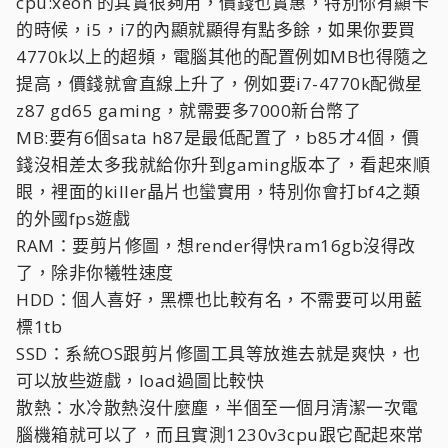
cpu:xeon 的其實很夠用，價錢也實惠，特別你有顯卡
的時候，i5，i7的內顯就顯得有點多餘，如果你要買
4770k以上的超頻，電腦其他的配置例如MB也得隨之
提高，價錢就會直線上升了，例如要i7-4770k配微星
z87 gd65 gaming，就需要多7000新台幣了
MB:要有6個sata h87是最低配置了，b85才4個，價
錢沒相差太多我就給你升到gaming版本了，看起來順
眼，裡面的killer晶片也蠻實用，特別你會打bf4之類
的外國fps遊戲
RAM：要剪片修圖，想render得快ram16gb沒得改
了，除非你犧牲速度
HDD：個人喜好，黑標也比較有名，不需要可以用藍
標1tb
SSD：系統OS跟剪片修圖工具等放進去就是爽快，也
可以放些遊戲，load過圖比較快
散熱：水冷散熱沒什麼塵，半個至一個月清潔一次電
腦機箱就可以了，而且實測1230v3cpu跟它配起來常