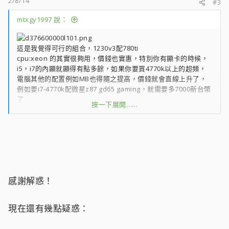
2/8/14
#3
mtxgy1997 說：
這是我覺得可行的組合，1230v3配780ti
cpu:xeon 的其實很夠用，價錢也實惠，特別你有顯卡的時候，
i5，i7的內顯就顯得有點多餘，如果你要買4770k以上的超頻，
電腦其他的配置例如MB也得隨之提高，價錢就會直線上升了，
例如要i7-4770k配微星z87 gd65 gaming，就需要多7000新台幣
了
按一下展開……
MB:要有6個sata h87是最低配置了，b85才4個，價錢沒相差太
多我就給你升到gaming版本了，看起來順眼，裡面的killer晶片
也蠻實用，特別你會打bf4之類的外國fps遊戲
RAM：要剪片修圖，想render得快ram16gb沒得改了，除非你
犧牲速度
HDD：個人喜好，黑標也比較有名，不需要可以用藍標1tb
SSD：系統OS跟剪片修圖工具等放進去就是爽快，也可以放些遊
感謝解惑！
戲，load過圖比較快
散熱：水冷散熱沒什麼塵，半個至一個月清潔一次電腦機箱就可
以了，而且實測1230v3cpu跟它配起來常年～25度，full load
現在還有幾點疑惑：
~56度
CASE: 我自己在用693，所以也給你推薦一下，內部空間，通