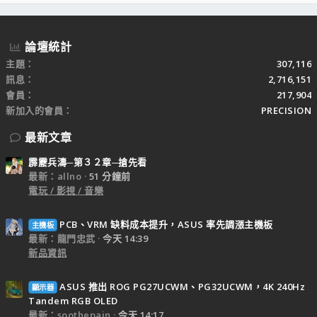
S
論壇統計
主題
307,116
訊息
2,716,151
會員
217,904
新加入的會員
PRECISION
最新文章
霹靂兵濤─第３２章─搶先看
最新：allno
51 分鐘前
電玩 / 影視 / 音樂
PCB、VRM 缺料成本提升，ASUS 率先調漲主機板
主機板
最新：龍門忠武
今天 14:39
新品資訊
ASUS 推出 ROG PG27UCWM、PG32UCWM，4K 240Hz
顯示器
Tandem RGB OLED
最新：soothepain
今天 14:17