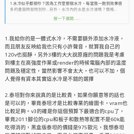
1.水冷似乎都很吵？因為工作室那個水冷，每當我一跑到效果很
多的畫面時就特別吵...另外，水冷內的水是水冷液嗎？價格...
按一下展開……
2.所以依大大的建議，是E3+TITAN囉？
3.無內顯一樣可以多螢幕嗎？(不雙卡的話)
1.我給你的是一體式水冷，不需要額外添加水冷液，
4.RAM16G沒得改←什麼意思？那張主機板沒辦法8G*4嗎
而且朋友反映給我也只有小許聲音，就算我自己的
(32G)？我之後想擴充到32G...
120v也挺靜，另外3樓的大大說原廠的問題我是考慮
到樓主在高強度作業或render的時候電腦內部的溫度
問題及穩定性，當然影響不會太大，也可以不加，個
聽大大這樣一說，讓我考慮要不要再多等一個月，等資金充足後
人覺得有資本其實這水冷是不錯的選擇
再組組看...
2.泰坦對你來說真的是比較貴，如果你願意等的話也
啊還有，其實硬碟可以先不用幫我配進去...，所以硬碟的錢可以
是可以的，畢竟泰坦才是比較專業的繪圖卡，vram也
挪出來。
比較足夠。v3的確是你這個預算下最適合的cpu了，
畢竟2011腳位的cpu和板子和散熱等配置不是60k能
吃得消的，黑盒版泰坦的價錢是975歐元，我想泰坦