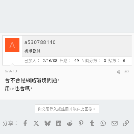
a530788140
A
初級會員
已加入
2/16/08
訊息
49
互動分數
0
點數
6
6/9/13
#2
會不會是網路環境問題?
用ie也會嗎?
你必須登入或註冊才能在此回覆。
Facebook
X
Bluesky
LinkedIn
Reddit
Pinterest
Tumblr
WhatsApp
電子郵
連
分享：