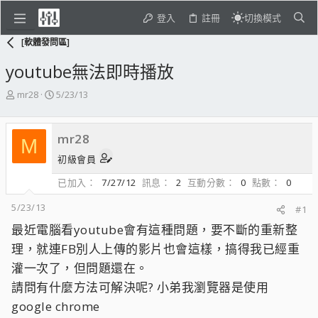
登入
註冊
切換模式
[軟體發問區]
youtube無法即時播放
主
開
mr28
5/23/13
題
始
發
日
起
期
mr28
M
人
初級會員
已加入
7/27/12
訊息
2
互動分數
0
點數
0
5/23/13
#1
最近電腦看youtube會有這種問題，要不斷的重新整
理，就連FB別人上傳的影片也會這樣，搞得我已經重
灌一次了，但問題還在。
請問有什麼方法可解決呢? 小弟我瀏覽器是使用
google chrome