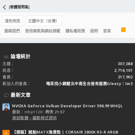
[軟體發問區]
淺色明亮
正體中文（台灣）
R
連絡我們
使用條款與網站規範
隱私權政策
說明
首頁
S
S
論壇統計
主題
307,088
訊息
2,716,101
會員
217,902
新加入的會員
喝茶找小錦鯉北中南全台皆有服務Gleezy：tw3
最新文章
NVIDIA GeForce Vulkan Developer Driver 596.99 WHQL
最新：mhp1120
昨天 21:57
測試軟體、驅動程式提供
【開箱】賊船MATX海景殼 | CORSAIR 2800X RS-R ARGB
R