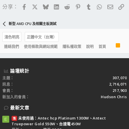
Facebook
X
Bluesky
LinkedIn
Reddit
Pinterest
Tumblr
WhatsApp
電子郵
連
分享：
新型 AMD CPU 及相關主板測試
淺色明亮
正體中文（台灣）
R
連絡我們
使用條款與網站規範
隱私權政策
說明
首頁
S
S
論壇統計
主題
307,070
訊息
2,716,071
會員
217,903
新加入的會員
Hudson Chris
最新文章
未使用過：Antec hcp Platinum 1300W、Antect
售
E
Truepower Gold 550W、台達電450W