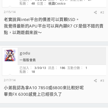
點數
48
位置
桃園Costco
2/15/14
#2
老實說與intel平台的價差可以買顆SSD。
我覺得最新的APU平台可以與內顯R7 CF是個不錯的賣
點，以跑遊戲來說～
godu
一般般會員
已加入
3/30/13
訊息
186
互動分數
1
點數
18
2/17/14
#3
小弟我認為拿A10 7850或6800來比較好呢
畢竟FX 6300感覺上已經很久了