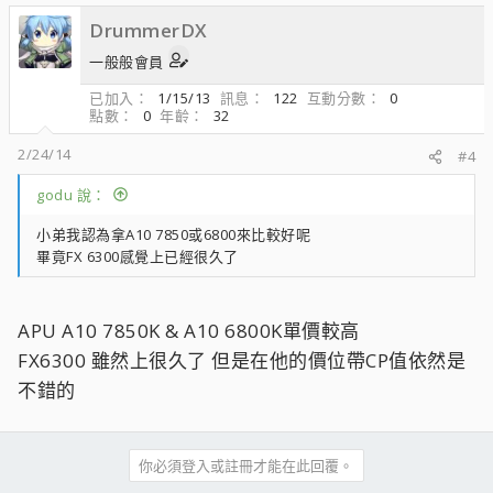
DrummerDX
一般般會員
已加入
1/15/13
訊息
122
互動分數
0
點數
0
年齡
32
2/24/14
#4
godu 說：
小弟我認為拿A10 7850或6800來比較好呢
畢竟FX 6300感覺上已經很久了
APU A10 7850K & A10 6800K單價較高
FX6300 雖然上很久了 但是在他的價位帶CP值依然是
不錯的
你必須登入或註冊才能在此回覆。