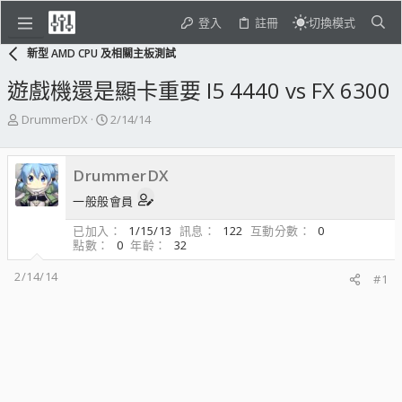
登入
註冊
切換模式
新型 AMD CPU 及相關主板測試
遊戲機還是顯卡重要 I5 4440 vs FX 6300
主
開
DrummerDX
2/14/14
題
始
發
日
起
期
DrummerDX
人
一般般會員
已加入
1/15/13
訊息
122
互動分數
0
點數
0
年齡
32
2/14/14
#1