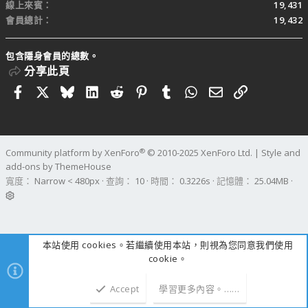
線上來賓
19,431
會員總計
19,432
包含隱身會員的總數。
分享此頁
Facebook
X
Bluesky
LinkedIn
Reddit
Pinterest
Tumblr
WhatsApp
電子郵件
連結
®
Community platform by XenForo
© 2010-2025 XenForo Ltd.
|
Style and
add-ons by ThemeHouse
寬度
查詢
10
時間
0.3226s
記憶體
25.04MB
本站使用 cookies。若繼續使用本站，則視為您同意我們使用
cookie。
Accept
學習更多內容。……
上方
下方