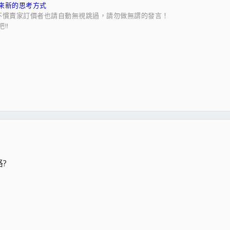
來新的思考方式
不慣賣家訂價者也請自動無視跳過，請勿做無謂的發言！
!!
?