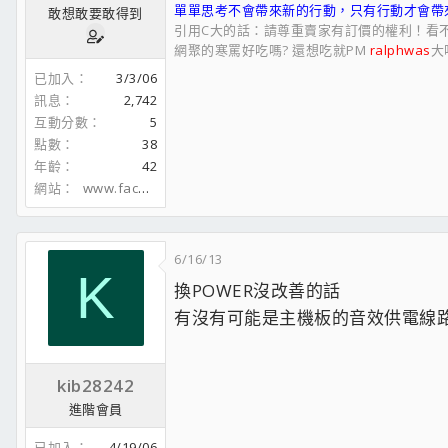
單單思考不會帶來新的行動，只有行動才會帶
敢想敢要敢得到
引用C大的話：請尊重賣家有訂價的權利！看
網聚的寒罵好吃嗎? 還想吃就PM
ralphwas
大吧
已加入
3/3/06
訊息
2,742
互動分數
5
點數
38
年齡
42
網站
www.facebook.com
6/16/13
K
換POWER沒改善的話
有沒有可能是主機板的音效供電線路
kib28242
進階會員
已加入
4/19/06