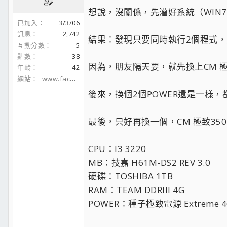
想說，沒關係，先灌好系統（WIN7 
已加入
3/3/06
訊息
2,742
結果：發現只要同時執行2個程式，
互動分數
5
點數
38
因為，朋友隔天要，就先換上CM 極致
年齡
42
網站
www.facebook.com
後來，換個2個POWER還是一樣
最後，只好再換一個，CM 極致35
CPU：I3 3220
MB：技嘉 H61M-DS2 REV 3.0
硬碟：TOSHIBA 1TB
RAM：TEAM DDRIII 4G
POWER：種子極致電源 Extreme 4