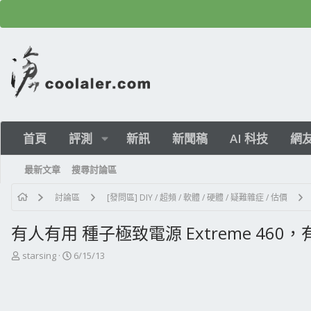
首頁
評測
新訊
新聞稿
AI 科技
網
最新文章
搜尋討論區
討論區
[發問區] DIY / 超頻 / 軟體 / 硬體 / 疑難雜症 / 估價
有人有用 種子極致電源 Extreme 460
主
開
starsing
6/15/13
題
始
發
日
起
期
人