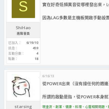
S
實在好奇低頻異音從哪裡發出來，LC
因為LAG多數是主機板開啟手動設置未
ShiHao
進階會員
已加入
6/19/10
訊息
459
互動分數
4
點數
18
6/16/13
從POWER出來（沒有接任何的週邊
所謂的啟動是指，從POWER本身就
starsing
現金流、創業、健康、料理、心靈相關問題，歡迎