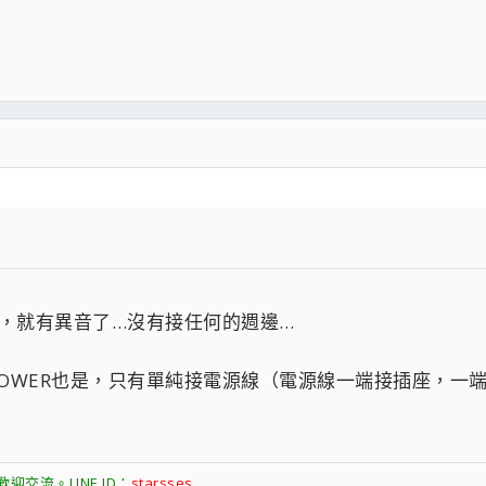
線，就有異音了…沒有接任何的週邊…
OWER也是，只有單純接電源線（電源線一端接插座，一端接
交流。LINE ID：
starsses