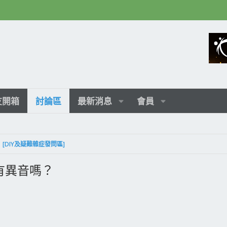
友開箱
討論區
最新消息
會員
[DIY及疑難雜症發問區]
，有異音嗎？