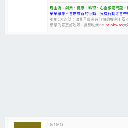
現金流、創業、健康、料理、心靈相關問題，歡迎
單單思考不會帶來新的行動，只有行動才會帶
引用C大的話：請尊重賣家有訂價的權利！看
網聚的寒罵好吃嗎? 還想吃就PM
ralphwas
大吧
6/16/13