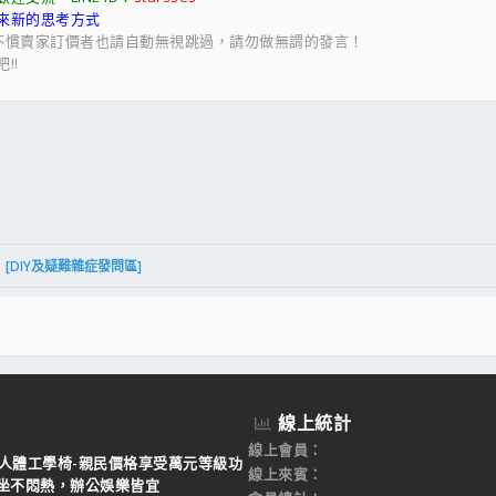
來新的思考方式
不慣賣家訂價者也請自動無視跳過，請勿做無謂的發言！
!!
件
結
[DIY及疑難雜症發問區]
線上統計
線上會員
 T9人體工學椅-親民價格享受萬元等級功
線上來賓
坐不悶熱，辦公娛樂皆宜