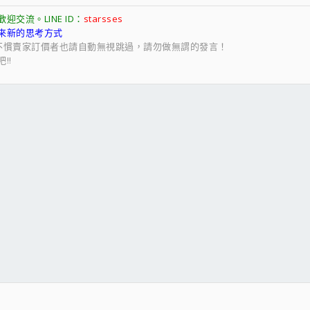
交流。LINE ID：
starsses
來新的思考方式
不慣賣家訂價者也請自動無視跳過，請勿做無謂的發言！
!!