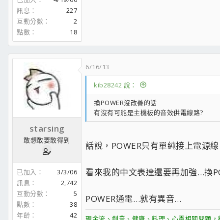
訊息
227
互動分數
2
點數
18
6/16/13
kib28242 說：
換POWER沒改善的話
有沒有可能是主機板的音效供電線路?
starsing
敢想敢要敢得到
話說，POWER只有單純接上電源
看來我的中文表達還要再加強…換P
已加入
3/3/06
訊息
2,742
互動分數
5
POWER通電…就有異音…
點數
38
年齡
42
現金流、創業、健康、料理、心靈相關問題，歡迎