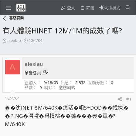
登入
註冊
切換模式
喜怒哀樂
有人體驗HINET 12M/1M的成效了嗎?
主
開
alexlau
10/4/04
題
始
發
日
起
期
alexlau
人
A
榮譽會員
已加入
9/18/03
訊息
2,832
互動分數
0
點數
0
網站
造訪網站
10/4/04
#1
��沈INET 8M/640K�瘥活�咀S+DOD��找撩�
�PING�潛蜇�舀撌桃��嗾���典�單�?
M/640K