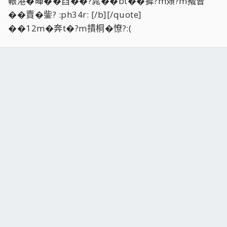
鞎港�暺��舀��?雿��bt��摨?m頝?m撠曹
��賣�鈭? :ph34r: [/b][/quote]
��12m�奔t�?m撌桐�憭?:(