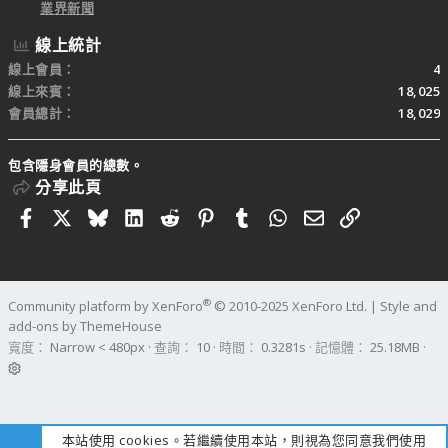
業界新聞
線上統計
線上會員
4
線上來賓
18,025
會員總計
18,029
包含隱身會員的總數。
分享此頁
Facebook
X
Bluesky
LinkedIn
Reddit
Pinterest
Tumblr
WhatsApp
電子郵件
連結
®
Community platform by XenForo
© 2010-2025 XenForo Ltd.
|
Style and
add-ons by ThemeHouse
寬度
查詢
10
時間
0.3281s
記憶體
25.18MB
本站使用 cookies。若繼續使用本站，則視為您同意我們使用