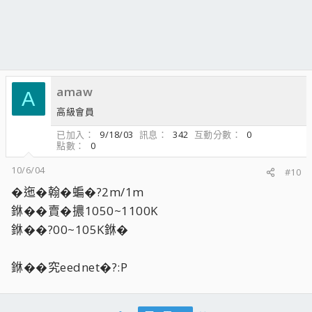
amaw
A
高級會員
已加入
9/18/03
訊息
342
互動分數
0
點數
0
10/6/04
#10
�迤�翰�蝙�?2m/1m
銝��賣�擃1050~1100K
銝��?00~105K銝�
銝��究eednet�?:P