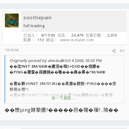
soothepain
full loading
已加入
9/17/03
訊息
23,479
互動分數
2,015
點數
113
網站
www.coolaler.com
10/4/04
#3
Originally posted by alexlau
@Oct 4 2004, 03:05 PM
��沈INET 8M/640K�瘥活�咀S+DOD��找撩�
�PING�潛蜇�舀撌桃��嗾���典�單�?M/640K
�寞�銝:HINET 2M/512K(��其澈�餃祝~PING����交
銝瘥�憟?)
�寞�鈭?HINET 12M/1MB(��鈭?M�賡銝�8M~�曹澈
按一下展開……
12M隡潔�銋��航)
��憭ping銝摰擃?�����府�賭�璅?..隢��