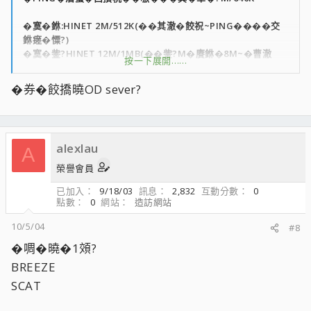
�寞�銝:HINET 2M/512K(��其澈�餃祝~PING����交
銝瘥�憟?)
�寞�鈭?HINET 12M/1MB(��鈭?M�賡銝�8M~�曹澈
按一下展開……
12M隡潔�銋��航)
�券�餃撟曉OD sever?
alexlau
A
榮譽會員
已加入
9/18/03
訊息
2,832
互動分數
0
點數
0
網站
造訪網站
10/5/04
#8
�啁�曉�1頝?
BREEZE
SCAT