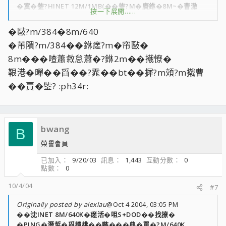
�寞�鈭?HINET 12M/1MB(��鈭?M�賡銝�8M~�曹澈
按一下展開……
12M隡潔�銋��航)
�敺?m/384�8m/640
�芾隤?m/384��銝瘥?m�帘敺�
8m���喳蕭敹怠蕭�?銝2m��撠憭�
鞎港�暺��舀��?雿��bt��摨?m頝?m撠曹
��賣�鈭? :ph34r:
bwang
B
榮譽會員
已加入
9/20/03
訊息
1,443
互動分數
0
點數
0
10/4/04
#7
Originally posted by alexlau
@Oct 4 2004, 03:05 PM
��沈INET 8M/640K�瘥活�咀S+DOD��找撩�
�PING�潛蜇�舀撌桃��嗾���典�單�?M/640K