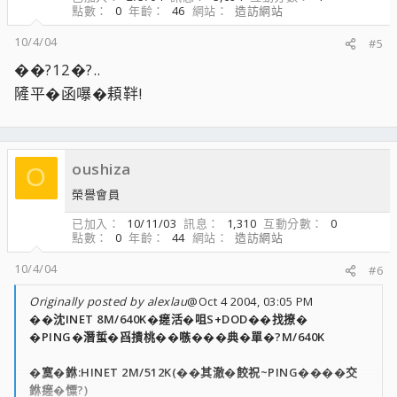
點數
0
年齡
46
網站
造訪網站
10/4/04
#5
��?12�?..
隡平�函嚗�頛靽!
oushiza
O
榮譽會員
已加入
10/11/03
訊息
1,310
互動分數
0
點數
0
年齡
44
網站
造訪網站
10/4/04
#6
Originally posted by alexlau
@Oct 4 2004, 03:05 PM
��沈INET 8M/640K�瘥活�咀S+DOD��找撩�
�PING�潛蜇�舀撌桃��嗾���典�單�?M/640K
�寞�銝:HINET 2M/512K(��其澈�餃祝~PING����交
銝瘥�憟?)