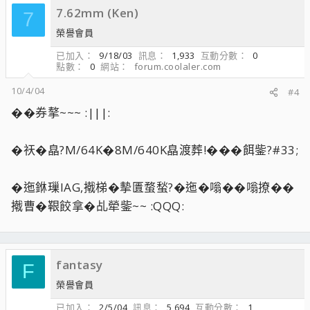
7.62mm (Ken)
7
榮譽會員
已加入
9/18/03
訊息
1,933
互動分數
0
點數
0
網站
forum.coolaler.com
10/4/04
#4
��券摮~~~ :|||:
�祆�皛?M/64K�8M/640K皛渡葬!���餌鈭?#33;
�迤銝璅ΙAG,撠梯�摰匱蝥蝵?�迤�嗡��嗡撩��
撠曹�鞎餃拿�乩犖鈭~~ :QQQ:
fantasy
F
榮譽會員
已加入
2/5/04
訊息
5,694
互動分數
1