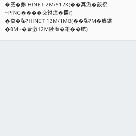
�寞�銝:HINET 2M/512K(��其澈�餃祝
~PING����交銝瘥�憟?)
�寞�鈭?HINET 12M/1MB(��鈭?M�賡銝
�8M~�曹澈12M隡潔�銋��航)