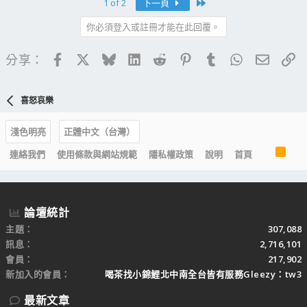
Last
1 of 2
下一頁
你必須登入或註冊才能在此回覆。
Facebook
X
Bluesky
LinkedIn
Reddit
Pinterest
Tumblr
WhatsApp
電子郵
連
分享：
喜怒哀樂
淺色明亮
正體中文（台灣）
R
連絡我們
使用條款與網站規範
隱私權政策
說明
首頁
S
S
論壇統計
主題
307,088
訊息
2,716,101
會員
217,902
新加入的會員
喝茶找小錦鯉北中南全台皆有服務Gleezy：tw3
最新文章