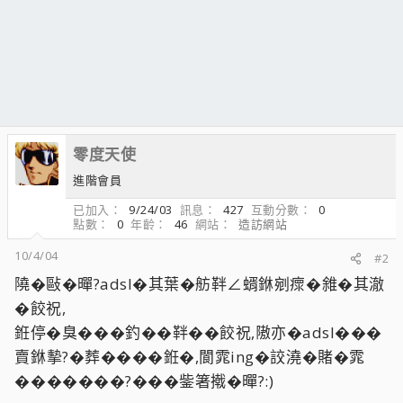
零度天使
進階會員
已加入
9/24/03
訊息
427
互動分數
0
點數
0
年齡
46
網站
造訪網站
10/4/04
#2
隢�敺�暺?adsl�其葉�舫靽∠蝑銝剜瘝�雓�其澈
�餃祝,
銋停�臭���釣��靽��餃祝,隞亦�adsl���
賣銝摰?�葬����銋�,閬雿ing�詨澆�賭�雿
�������?���鈭箸撠�暺?:)