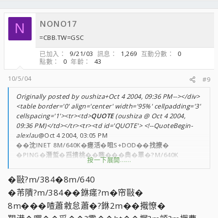
NONO17
N
=CBB.TW=GSC
已加入
9/21/03
訊息
1,269
互動分數
0
點數
0
年齡
43
10/5/04
#9
Originally posted by oushiza+Oct 4 2004, 09:36 PM--></div>
<table border='0' align='center' width='95%' cellpadding='3'
cellspacing='1'><tr><td>
QUOTE
(oushiza @ Oct 4 2004,
09:36 PM)</td></tr><tr><td id='QUOTE'> <!--QuoteBegin-
alexlau
@Oct 4 2004, 03:05 PM
��沈INET 8M/640K�瘥活�咀S+DOD��找撩�
�PING�潛蜇�舀撌桃��嗾���典�單�?M/640K
按一下展開……
�寞�銝:HINET 2M/512K(��其澈�餃祝~PING����交
�敺?m/384�8m/640
銝瘥�憟?)
�芾隤?m/384��銝瘥?m�帘敺�
�寞�鈭?HINET 12M/1MB(��鈭?M�賡銝�8M~�曹澈
12M隡潔�銋��航)
8m���喳蕭敹怠蕭�?銝2m��撠憭�