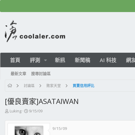
首頁
評測
新訊
新聞稿
AI 科技
網
最新文章
搜尋討論區
討論區
敗家天堂
買賣信用評比
[優良賣家]ASATAIWAN
主
開
Luking
9/15/09
題
始
發
日
9/15/09
起
期
人