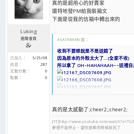
真的是超用心的好賣家
還特地發PM給我裝箱文
下面是從我的信箱中轉出來的
Luking
進階會員
ASATAIWAN 說：
收到不要想說是不是送錯了
已加入
5/25/08
因為原本的外殼太大了...(全家不收)
訊息
287
所以拿了 OH~HAHAHAAH~~送禮
互動分數
0
點數
0
經過本人300G地球重力考驗，無敵風
真的是太感動了;cheer2;;cheer2;
配件在底下
[YT]http://www.youtube.com/watch?v=T
(DVI TO D-SUB 、DVI TO HDMI、
夢想不能停止，當你放棄的時候就死了
另外靜電袋也在下面