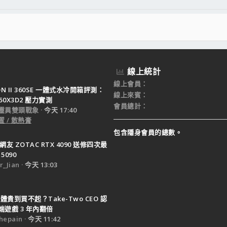
線上統計
線上會員
TON II 360SE 一體式水冷開箱評測：
線上來賓
950X3D2 壓力實測
會員總計
靈異雙頭戰象
今天 17:40
 / 散熱膏
包含隱身會員的總數。
網友 ZOTAC RTX 4090 送修四次最
5090
_Jian
今天 13:03
體貴到買不起？Take-Two CEO 認
遊戲 3 年內翻倍
epain
今天 11:42