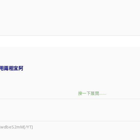
自用兩相宜阿
按一下展開……
火輪，確認不會亂跑(配件除外)
UZwdbeS2mM[/YT]
 4PIN TO 6PIN、光碟)