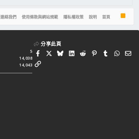
R
連絡我們
使用條款與網站規範
隱私權政策
說明
首頁
S
S
分享此頁
5
Facebook
X
Bluesky
LinkedIn
Reddit
Pinterest
Tumblr
Whats
電
14,038
連結
14,043