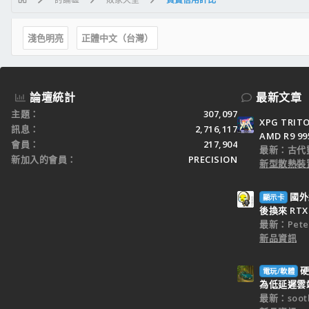
淺色明亮
正體中文（台灣）
論壇統計
最新文章
主題
307,097
XPG TRI
訊息
2,716,117
AMD R9 9
會員
217,904
最新：古代
新加入的會員
PRECISION
新型散熱裝置
國外
顯示卡
後換來 RTX 
最新：Peter
新品資訊
硬
電玩/軟體
為低延遲雲端
最新：sooth