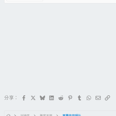
(送修要用靜電袋 拿回時也要跟他要歐
Facebook
X
Bluesky
LinkedIn
Reddit
Pinterest
Tumblr
WhatsApp
電子郵
連
分享：
討論區
敗家天堂
買賣信用評比