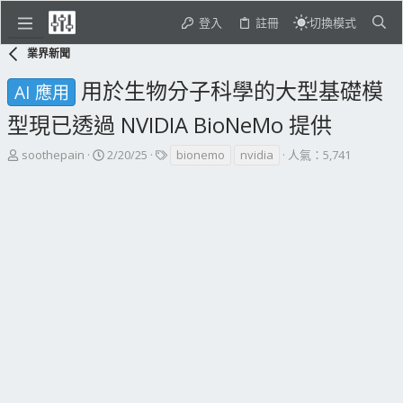
登入
註冊
切換模式
業界新聞
用於生物分子科學的大型基礎模
AI 應用
型現已透過 NVIDIA BioNeMo 提供
主
開
標
soothepain
2/20/25
bionemo
nvidia
人氣：5,741
題
始
籤
發
日
起
期
人