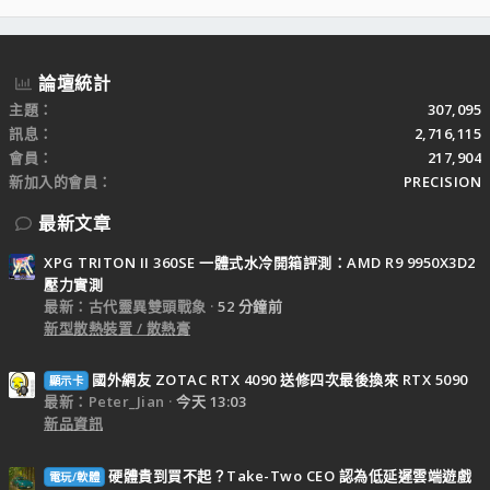
S
S
論壇統計
主題
307,095
訊息
2,716,115
會員
217,904
新加入的會員
PRECISION
最新文章
XPG TRITON II 360SE 一體式水冷開箱評測：AMD R9 9950X3D2
壓力實測
最新：古代靈異雙頭戰象
52 分鐘前
新型散熱裝置 / 散熱膏
國外網友 ZOTAC RTX 4090 送修四次最後換來 RTX 5090
顯示卡
最新：Peter_Jian
今天 13:03
新品資訊
硬體貴到買不起？Take-Two CEO 認為低延遲雲端遊戲
電玩/軟體