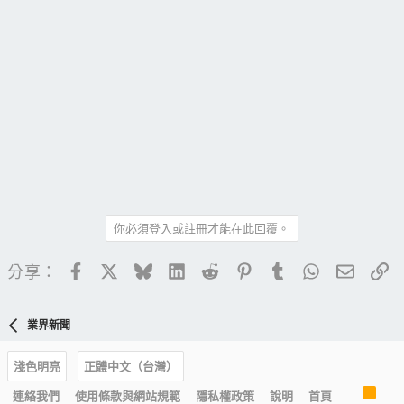
你必須登入或註冊才能在此回覆。
Facebook
X
Bluesky
LinkedIn
Reddit
Pinterest
Tumblr
WhatsApp
電子郵
連
分享：
業界新聞
淺色明亮
正體中文（台灣）
R
連絡我們
使用條款與網站規範
隱私權政策
說明
首頁