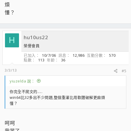
煩
懂？
hu10us22
H
榮譽會員
已加入
10/7/06
訊息
12,986
互動分數
570
點數
113
年齡
36
3/3/13
#5
yiuzelda 說：
你完全不爬文的.....
win64比32多出不少問題,整個重灌比用軟體破解更麻煩
懂？
呵呵
我笑了...