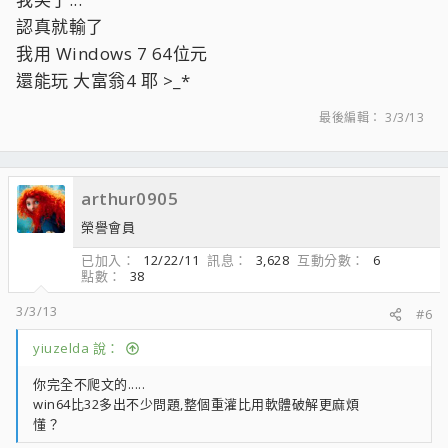
認真就輸了
我用 Windows 7 64位元
還能玩 大富翁4 耶 >_*
最後編輯：
3/3/13
arthur0905
榮譽會員
已加入
12/22/11
訊息
3,628
互動分數
6
點數
38
3/3/13
#6
yiuzelda 說：
你完全不爬文的.....
win64比32多出不少問題,整個重灌比用軟體破解更麻煩
懂？