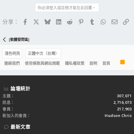
你必須登入或註冊才能在此回覆。
Facebook
X
Bluesky
LinkedIn
Reddit
Pinterest
Tumblr
WhatsApp
電子郵
連
分享：
[軟體發問區]
淺色明亮
正體中文（台灣）
R
連絡我們
使用條款與網站規範
隱私權政策
說明
首頁
S
S
論壇統計
主題
307,071
訊息
2,716,073
會員
217,903
新加入的會員
Hudson Chris
最新文章