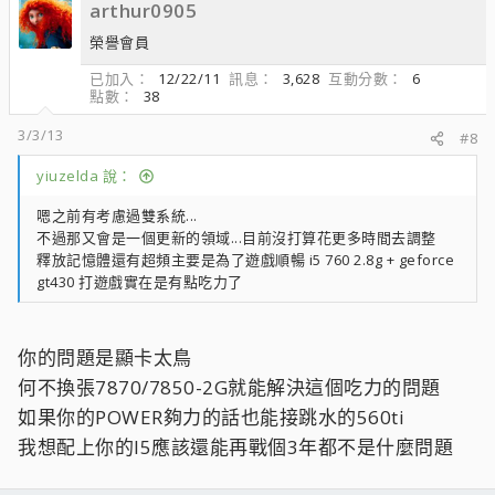
arthur0905
榮譽會員
已加入
12/22/11
訊息
3,628
互動分數
6
點數
38
3/3/13
#8
yiuzelda 說：
嗯之前有考慮過雙系統...
不過那又會是一個更新的領域...目前沒打算花更多時間去調整
釋放記憶體還有超頻主要是為了遊戲順暢 i5 760 2.8g + geforce
gt430 打遊戲實在是有點吃力了
你的問題是顯卡太鳥
何不換張7870/7850-2G就能解決這個吃力的問題
如果你的POWER夠力的話也能接跳水的560ti
我想配上你的I5應該還能再戰個3年都不是什麼問題