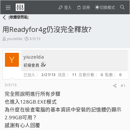
登入
註冊
切換模式
[軟體發問區]
用Readyfor4g仍沒完全釋放?
主
開
yiuzelda
3/3/13
題
始
發
日
起
期
yiuzelda
Y
人
初級會員
已加入
2/27/13
訊息
11
互動分數
0
點數
0
3/3/13
#1
完全照說明進行所有步驟
也進入128GB.EXE模式
為什麼在檢查電腦的基本資訊中安裝的記憶體仍顯示
2.99GB可用？
感謝有心人回覆