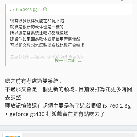
arthur0905 說：
很有很多軟体只能在32底下跑
就算是很新的軟体也是一樣的
所以還是雙系統比較好都能通吃
建議你如果因為軟体或是使用習慣使然
可以爬文想想怎麼裝雙系統比較符合需求
單是就效能來講是64的系統效能高是沒錯
按一下展開……
前提你你的記憶体要上4g以上
處理器也要是2核心高時脈才不會有瓶頸
嗯之前有考慮過雙系統...
不過那又會是一個更新的領域...目前沒打算花更多時間
去調整
釋放記憶體還有超頻主要是為了遊戲順暢 i5 760 2.8g
+ geforce gt430 打遊戲實在是有點吃力了