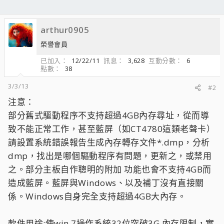
arthur0905
榮譽會員
已加入
12/22/11
訊息
3,628
互動分數
6
點數
38
3/3/13
#2
注意：
部分舊式驅動程序不支持超過4GB內存尋址，從而導
致不能正常工作，甚至藍屏（如CT4780這類老聲卡）
請設置系統錯誤報告生成內存轉存文件*.dmp，分析
dmp，找出是哪個驅動程序有問題，更新之，或禁用
之。部分主板自作聰明的附加 ​​功能也會不支持4GB而
造成藍屏。藍屏與Windows、以及補丁沒有直接關
係。Windows自身完全支持超過4GB大內存。
軟件用途:使win 7操作系統32位突破3G 內存限制，實