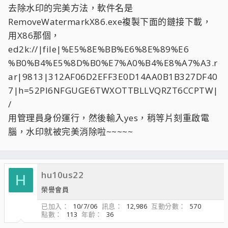
去除水印的完美方法，軟件名是
RemoveWatermarkX86.exe複製下面的鏈接下載，
用X86那個，
ed2k://|file|%E5%8E%BB%E6%8E%89%E6
%B0%B4%E5%8D%B0%E7%A0%B4%E8%A7%A3.r
ar|9813|312AF06D2EFF3E0D14AA0B1B327DF40
7|h=52PI6NFGUGE6TWXOTTBLLVQRZT6CCPTW|
/
用管理員身份運行，然後輸入yes，稍等片刻重啟電
腦，水印就被完美消除啦~~~~~
hu10us22
H
榮譽會員
已加入
10/7/06
訊息
12,986
互動分數
570
點數
113
年齡
36