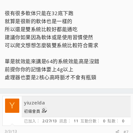
很有很多軟体只能在32底下跑
就算是很新的軟体也是一樣的
所以還是雙系統比較好都能通吃
建議你如果因為軟体或是使用習慣使然
可以爬文想想怎麼裝雙系統比較符合需求
單是就效能來講是64的系統效能高是沒錯
前提你你的記憶体要上4g以上
處理器也要是2核心高時脈才不會有瓶頸
yiuzelda
Y
初級會員
已加入
2/27/13
訊息
11
互動分數
0
點數
0
3/3/13
#7