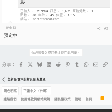
已加入
9/19/04
訊息
1,496
互動分數
1
點數
38
年齡
49
位置
USA
網站
secretprivat.com
10/6/13
#2
預定中
你必須登入或註冊才能在此回覆。
Facebook
X
Bluesky
LinkedIn
Reddit
Pinterest
Tumblr
WhatsApp
電子郵
連
分享：
全新品(含未拆封良品)販賣區
淺色明亮
正體中文（台灣）
R
連絡我們
使用條款與網站規範
隱私權政策
說明
首頁
S
S