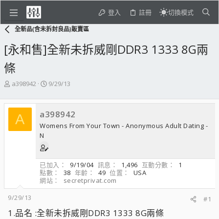
登入
註冊
切換模式
全新品(含未拆封良品)販賣區
[永和售]全新未拆威剛DDR3 1333 8G兩
條
主
開
a398942
9/29/13
題
始
發
日
起
期
a398942
A
人
Womens From Your Town - Anonymous Adult Dating -
N
已加入
9/19/04
訊息
1,496
互動分數
1
點數
38
年齡
49
位置
USA
網站
secretprivat.com
9/29/13
#1
1.品名 :全新未拆威剛DDR3 1333 8G兩條