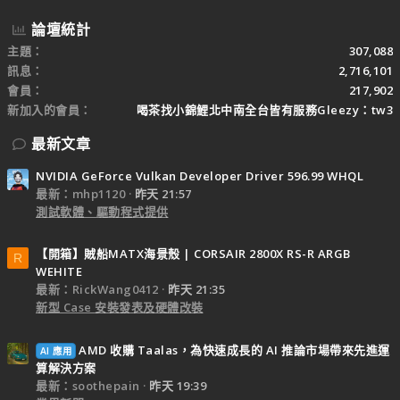
論壇統計
主題
307,088
訊息
2,716,101
會員
217,902
新加入的會員
喝茶找小錦鯉北中南全台皆有服務Gleezy：tw3
最新文章
NVIDIA GeForce Vulkan Developer Driver 596.99 WHQL
最新：mhp1120
昨天 21:57
測試軟體、驅動程式提供
【開箱】賊船MATX海景殼 | CORSAIR 2800X RS-R ARGB
R
WEHITE
最新：RickWang0412
昨天 21:35
新型 Case 安裝發表及硬體改裝
AMD 收購 Taalas，為快速成長的 AI 推論市場帶來先進運
AI 應用
算解決方案
最新：soothepain
昨天 19:39