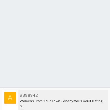
a398942
A
Womens From Your Town - Anonymous Adult Dating -
N