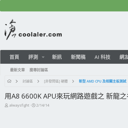
首頁
評測
新訊
新聞稿
AI 科技
網
最新文章
搜尋討論區
討論區
[非發問區] 硬體
新型 AMD CPU 及相關主板測試
用A8 6600K APU來玩網路遊戲之 新龍
主
開
alwaysfight
2/14/14
題
始
發
日
起
期
人