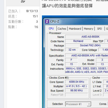
讓APU的效能能夠徹底發揮
已加入
8/13/13
訊息
151
互動分數
3
點數
16