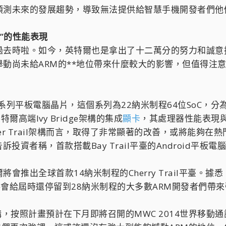
預測未來的發展趨勢，導致無法提供給智慧手機開發者們他
代”的性能表現
去時啦。如今，英特爾也是拿出了十二萬分的努力和誠意投
動尚未給ARM的**地位帶來什麼較大的影響，但值得注
il系列平板電腦晶片，這個系列為22納米制程64位SoC，分
高端Ivy Bridge架構的集成
顯卡
，其處理器性能表現與A
over Trail架構而言，取得了非常顯著的改善，或將能夠在
投資者稱，首款搭載Bay Trail平臺的Android平
推出全球首款14納米制程的Cherry Trail平臺。據悉，
出現也將會給屆時還停留到28納米制程的大多數ARM開發者們
架構，按照計畫預計在下月即將召開的MWC 2014世界移動通訊