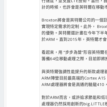
行速度，並支援LTE技術。當然，我
計的時候，也許會是英特爾在移動
Broxton將會是英特爾公司的
實現特定需求的定制。此外， Br
的優勢。英特爾還計畫在今年下半年
於ARM。直到2015年，英特爾才
看起來，用 “步步為營”形容英特
籌備64位移動處理之際，目前即將推
與英特爾強調性能提升的新款處理器不
ARM陣營目前最高端的Cortex
ARM處理器將會是高通的驍龍41
對於ARM而言，或許追求節能和低
處理器仍然採用創新的big.LITT