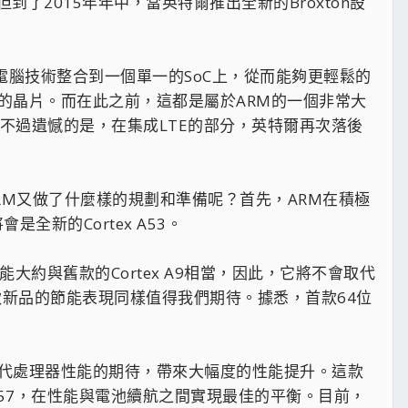
了2015年年中，當英特爾推出全新的Broxton設
電腦技術整合到一個單一的SoC上，從而能夠更輕鬆的
宜的晶片。而在此之前，這都是屬於ARM的一個非常大
。不過遺憾的是，在集成LTE的部分，英特爾再次落後
RM又做了什麼樣的規劃和準備呢？首先，ARM在積極
全新的Cortex A53。
大約與舊款的Cortex A9相當，因此，它將不會取代
這款新品的節能表現同樣值得我們期待。據悉，首款64位
一代處理器性能的期待，帶來大幅度的性能提升。這款
能的A57，在性能與電池續航之間實現最佳的平衡。目前，