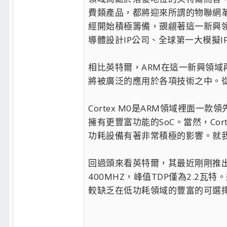
費類產品，都將迎來所謂的物聯網革
經開始積極籌備，覬覦著這一新興
導體設計IP公司、全球第一大模擬I
相比英特爾，ARM在這一新興領域再
將被廣泛的應用於各項技術之中。
Cortex M0是ARM領域裡面一
擁有更豐富功能的SoC。當然，C
功耗設備有著非常積極的影響。就我們
回過頭來看英特爾，其最近剛剛推出了所
400MHZ，峰值TDP僅為2.
較缺乏在低功耗領域的豐富的可選