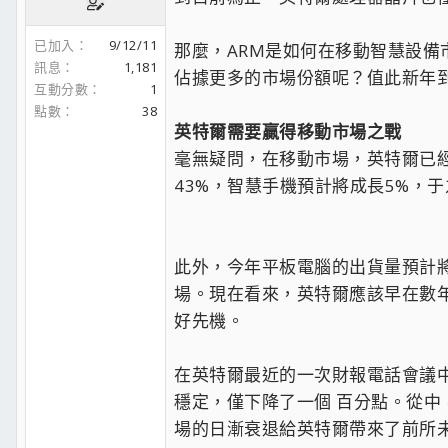
已加入
9/12/11
那麼，ARM是如何在移動智慧設備
訊息
1,181
佔據更多的市場份額呢？值此新年
互動分數
1
點數
38
英特爾需要贏得移動市場之戰
毫無疑問，在移動市場，英特爾已經遠
43%，智慧手機預計將成長5%，
此外，今年平板電腦的出貨量預計
場。現在看來，英特爾應該早在數
好先機。
在英特爾最近的一次財報電話會議中
穩定，僅下降了一個 百分點。從
場的日漸衰退給英特爾帶來了前所