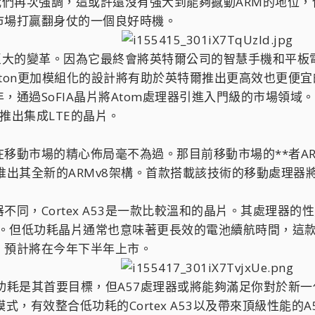
們再次強調，這或許還沒有強大到能夠撼動ARM的地位，但到
市場打贏翻身仗的一個良好時機。
一個巨大的變革。因為它最終會將英特爾公司的智慧手機和平板
oxton更加模組化的設計將有助於英特爾推出更高效也更便
，通過SoFIA晶片將Atom處理器引進入門級的市場領域
會推出集成LTE的晶片。
爾在移動市場的精心佈局毫不為過。那目前移動市場的**者A
出其全新的ARMv8架構。首款搭載該技術的移動處理器將會是
同，Cortex A53是一款比較溫和的晶片。其處理器的性能
 A15。但低功耗晶片通常也意味著更長效的電池續航時間，
0，預計將在今年下半年上市。
功耗是其首要目標，但A57處理器或將能夠滿足你對於新
LE模式，有效整合低功耗的Cortex A53以及帶來頂級性