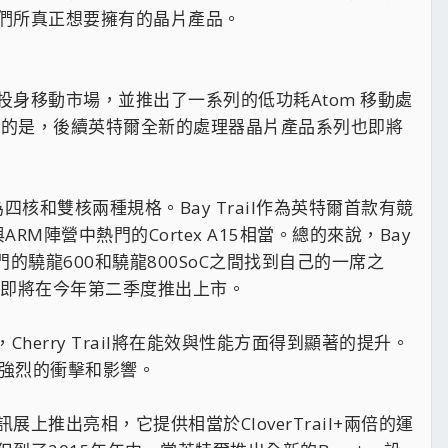
們所真正想要擁有的晶片產品。
身移動市場，並推出了一系列的低功耗Atom 移動處
意的是，後續英特爾全新的處理器晶片產品系列也即將
為四核和雙核兩種規格。Bay Trail作為英特爾首款有競
RM陣營中熱門的Cortex A15相當。總的來說，Bay
熱門的驍龍600和驍龍800SoC之間找到自己的一席之
板電腦即將在今年第二季度推出上市。
Cherry Trail將在能效與性能方面得到顯著的提升。
帶來強烈的衝擊和影響。
展上推出亮相，它提供相當於CloverTrail+兩倍的運