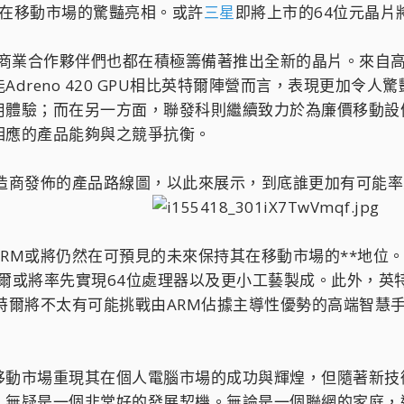
57在移動市場的驚豔亮相。或許
三星
即將上市的64位元晶片將
的商業合作夥伴們也都在積極籌備著推出全新的晶片。來自高
reno 420 GPU相比英特爾陣營而言，表現更加令人驚豔
用體驗；而在另一方面，聯發科則繼續致力於為廉價移動設
相應的產品能夠與之競爭抗衡。
製造商發佈的產品路線圖，以此來展示，到底誰更加有可能
RM或將仍然在可預見的未來保持其在移動市場的**地位。
英特爾或將率先實現64位處理器以及更小工藝製成。此外，
，英特爾將不太有可能挑戰由ARM佔據主導性優勢的高端智慧
移動市場重現其在個人電腦市場的成功與輝煌，但隨著新技
，無疑是一個非常好的發展契機。無論是一個聯網的家庭，