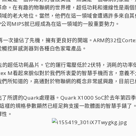
命。在有趣的物聯網的世界裡，超低功耗和連線性是兩個關
領域的老大地位。當然，他們在這一領域會遭遇許多來自其
P公司MIPS就已經成為在這一領域的一股重要勢力。
一次搶佔了先機，擁有更良好的開端。ARM的32位Cort
從觸控屏感測器到各種白色家電產品。
款領先的超低功耗晶片。它的運行電壓低於2伏特，消耗的功率低於
ortex M看起來貌似對於我們所衷愛的智慧手機而言，意
所知道的，高通對於物聯網的概念非常感興趣，目前已經展示了
謂的Quark處理器。Quark X1000 SoC於去年
2瓦特。這樣的規格參數顯然已經足夠支援一款體面的智慧手錶
擇性。