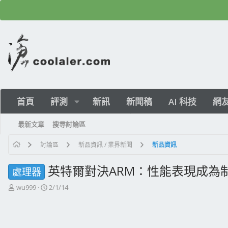
首頁
評測
新訊
新聞稿
AI 科技
網
最新文章
搜尋討論區
討論區
新品資訊 / 業界新聞
新品資訊
英特爾對決ARM：性能表現成為
處理器
主
開
wu999
2/1/14
題
始
發
日
起
期
人