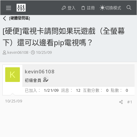
登入
註冊
切換模式
[硬體發問區]
[硬便]電視卡請問如果玩遊戲（全螢幕
下）還可以邊看pip電視嗎？
主
開
kevin06108
10/25/09
題
始
發
日
起
期
kevin06108
K
人
初級會員
已加入
1/21/09
訊息
12
互動分數
0
點數
0
10/25/09
#1