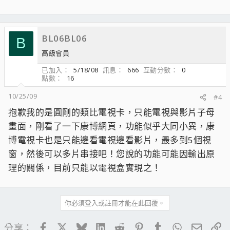
BL06BL06
B
高級會員
已加入
5/18/08
訊息
666
互動分數
0
點數
16
10/25/09
#4
抱歉我的是圓剛的類比電視卡，只能電視與影片子母
畫面，剛看了一下康博網頁，功能似乎大同小異，康
博電視卡也是只能邊看電視邊看影片，最多到5個視
窗，然後可以多片串接吧！您說的功能可能因輸出原
理的關係，目前只能以電視盒實現之！
你必須登入或註冊才能在此回覆。
Facebook
X
Bluesky
LinkedIn
Reddit
Pinterest
Tumblr
WhatsApp
電子郵
連
分享：