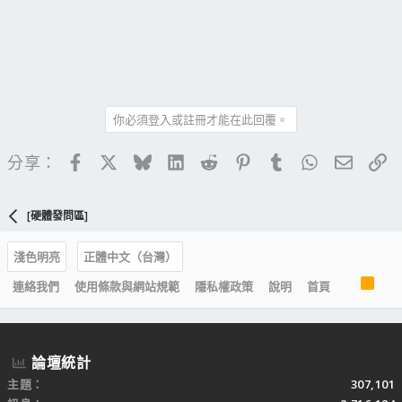
你必須登入或註冊才能在此回覆。
Facebook
X
Bluesky
LinkedIn
Reddit
Pinterest
Tumblr
WhatsApp
電子郵
連
分享：
[硬體發問區]
淺色明亮
正體中文（台灣）
R
連絡我們
使用條款與網站規範
隱私權政策
說明
首頁
S
S
論壇統計
主題
307,101