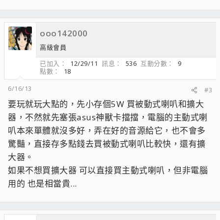
ooo142000
高級會員
已加入
12/29/11
訊息
536
互動分數
9
點數
18
6/16/13
#3
要玩就玩大點的，先小存個5W 買被動式喇叭和擴大
器，不然就先塞張asus神獸卡擋擋，電腦的主動式喇
叭本來單體就沒多好，弄在好的音源給它，也不會多
驚豔，直接存多點錢去買被動式喇叭比較快，還有擴
大器。
如果不想買擴大器 可以直接買主動式喇叭，但非電腦
用的 也是相當貴...