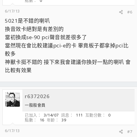
點數
0
6/17/13
#6
5021是不錯的喇叭
換音效卡絕對是有差別的
當初換成se-90 pci聲音就差很多了
當然現在會比較建議pci-e的卡 畢竟板子都拿掉pci比
較多
神獸卡挺不錯的 接下來我會建議你換好一點的喇叭 會
比較有效果
r6372026
一般般會員
已加入
3/14/07
訊息
111
互動分數
0
點數
16
年齡
39
6/17/13
#7