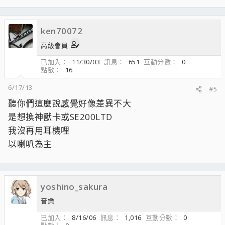
ken70072
高級會員
已加入
11/30/03
訊息
651
互動分數
0
點數
16
6/17/13
#5
聽你們這麼說感覺好像差異不大
是想換神獸卡或SE200LTD
我沒再用耳機哩
以喇叭為主
yoshino_sakura
音樂
已加入
8/16/06
訊息
1,016
互動分數
0