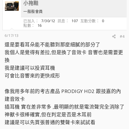
小拖鞋
一般般會員
已加入
7/30/12
訊息
107
互動分數
0
點數
16
6/17/13
#4
還是要看耳朵能不能聽到那麼細膩的部分了
我個人是覺得有差拉,但是換了音效卡 音響也是需要更
換
我是建議可以投資耳機
可會比音響來的更快成形
像我用多年前的考古產品 PRODIGY HD2 跟技嘉的內
建音效卡
插耳機 實在差非常多 ,最明顯的就是電流聲完全消除了
神獸卡很棒確實,但在判定是否是木耳前
建議是可以先買張普通的雙聲卡來試試看