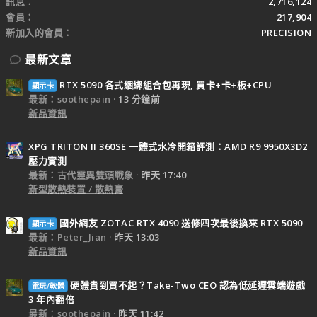
訊息
2,716,124
會員
217,904
新加入的會員
PRECISION
最新文章
RTX 5090 各式綑綁組合包再現, 買卡+卡+板+CPU
顯示卡
最新：soothepain
13 分鐘前
新品資訊
XPG TRITON II 360SE 一體式水冷開箱評測：AMD R9 9950X3D2
壓力實測
最新：古代靈異雙頭戰象
昨天 17:40
新型散熱裝置 / 散熱膏
國外網友 ZOTAC RTX 4090 送修四次最後換來 RTX 5090
顯示卡
最新：Peter_Jian
昨天 13:03
新品資訊
硬體貴到買不起？Take-Two CEO 認為低延遲雲端遊戲
電玩/軟體
3 年內翻倍
最新：soothepain
昨天 11:42