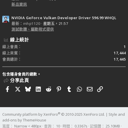
新品資訊
NVIDIA GeForce Vulkan Developer Driver 596.99 WHQL
最新：mhp1120
星期五，21:57
測試軟體、驅動程式提供
線上統計
線上會員
1
線上來賓
17,444
會員總計
17,445
包含隱身會員的總數。
分享此頁
Facebook
X
Bluesky
LinkedIn
Reddit
Pinterest
Tumblr
WhatsApp
電子郵件
連結
®
Community platform by XenForo
© 2010-2025 XenForo Ltd.
|
Style and
add-ons by ThemeHouse
寬度
查詢
10
時間
0.3367s
記憶體
25.10MB