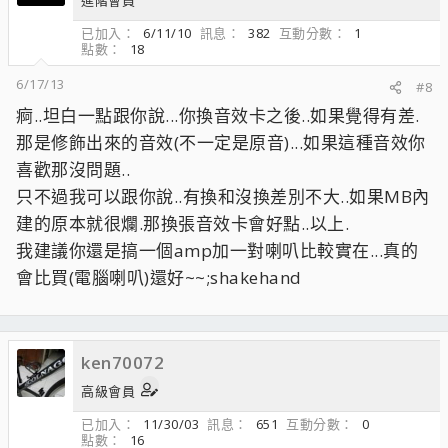
進階會員
已加入
6/11/10
訊息
382
互動分數
1
點數
18
6/17/13
#8
痾..坦白一點跟你說...你換音效卡之後..如果覺得有差.
那是修飾出來的音效(不一定是原音)...如果這種音效你
喜歡那沒問題..
只不過我可以跟你說..有換和沒換差別不大..如果MB內
建的原本就很爛.那換張音效卡會好點..以上.
我建議你還是搞一個amp加一對喇叭比較實在...真的
會比買(電腦喇叭)還好~~;shakehand
ken70072
高級會員
已加入
11/30/03
訊息
651
互動分數
0
點數
16