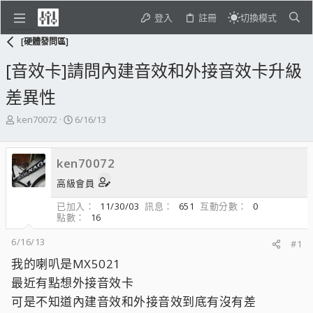
登入
註冊
切換模式
[硬體發問區]
[音效卡]請問內建音效和外接音效卡升級
差異性
主
開
ken70072
6/16/13
題
始
發
日
起
期
ken70072
人
高級會員
已加入
11/30/03
訊息
651
互動分數
0
點數
16
6/16/13
#1
我的喇叭是MX5021
最近有點想外接音效卡
可是不知道內建音效和外接音效到底有沒有差