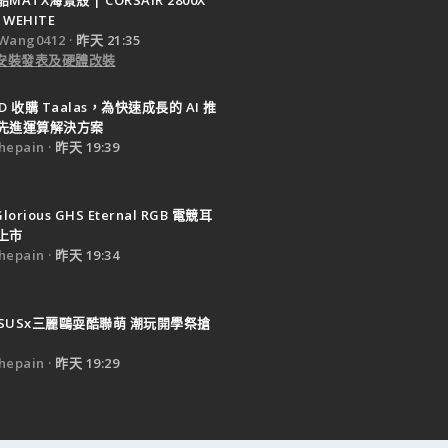
 WEHITE
Wang0412
昨天 21:35
e 安裝發表及硬體改裝
D 收購 Taalas，為快速成長的 AI 推
先進運算解決方案
epain
昨天 19:39
Glorious GHS Eternal RGB 電競耳
上市
epain
昨天 19:34
SUSx三麗鷗耍酷聯萌 潮玩開學祭搶
epain
昨天 19:29