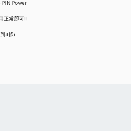
PIN Power
用正常即可!!
到4條)