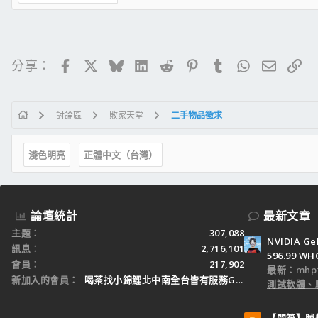
Facebook
X
Bluesky
LinkedIn
Reddit
Pinterest
Tumblr
WhatsApp
電子郵
連
分享：
討論區
敗家天堂
二手物品徵求
淺色明亮
正體中文（台灣）
論壇統計
最新文章
主題
307,088
NVIDIA Ge
訊息
2,716,101
596.99 WH
會員
217,902
最新：mhp1
新加入的會員
喝茶找小錦鯉北中南全台皆有服務Gleezy：tw3
測試軟體、
【開箱】賊船M