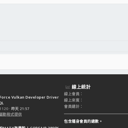
件
結
線上統計
線上會員
Force Vulkan Developer Driver
線上來賓
QL
會員總計
120
昨天 21:57
驅動程式提供
包含隱身會員的總數。
ATX海景殼 | CORSAIR 2800X