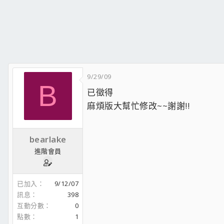
9/29/09
B
已徵得
麻煩版大幫忙修改~~謝謝!!
bearlake
進階會員
已加入
9/12/07
訊息
398
互動分數
0
點數
1