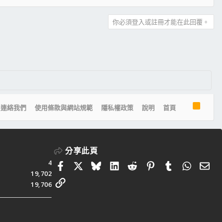
你必須登入或註冊才能在此回覆。
R
連絡我們
使用條款與網站規範
隱私權政策
說明
首頁
S
S
分享此頁
4
Facebook
X
Bluesky
LinkedIn
Reddit
Pinterest
Tumblr
Whats
電
19,702
連結
19,706