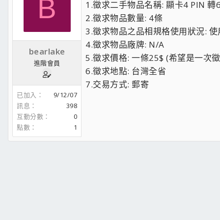
B
1.徵求二手物品名稱: 顯卡4 PIN 轉6 
2.徵求物品數量: 4條
3.徵求物品之品相規格使用狀況: 使
4.徵求物品廠牌: N/A
bearlake
5.徵求價格: 一條25$ (希望是一次徵
進階會員
6.徵求地點: 台灣全省
7.交易方式: 郵寄
已加入
9/12/07
訊息
398
互動分數
0
點數
1