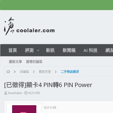
首頁
評測
新訊
新聞稿
AI 科技
網
最新文章
搜尋討論區
討論區
敗家天堂
二手物品徵求
[已徵得]顯卡4 PIN轉6 PIN Power
主
開
bearlake
9/21/09
題
始
發
日
9/21/09
起
期
人