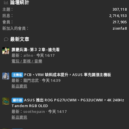
論壇統計
主題
307,118
訊息
2,716,153
會員
217,905
新加入的會員
zixnfa8
最新文章
霹靂兵濤─第３２章─搶先看
最新：allno
今天 16:17
電玩 / 影視 / 音樂
PCB、VRM 缺料成本提升，ASUS 率先調漲主機板
主機板
最新：龍門忠武
今天 14:39
新品資訊
ASUS 推出 ROG PG27UCWM、PG32UCWM，4K 240Hz
顯示器
Tandem RGB OLED
最新：soothepain
今天 14:17
新品資訊