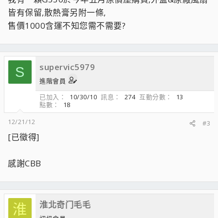
皆有保留,散熱膏另附一條,
售價1000含運不知您需不需要?
supervic5979
S
進階會員
已加入
10/30/10
訊息
274
互動分數
13
點數
18
12/21/12
#3
[已徵得]
感謝CBB
淮北奇门毛毛
淮