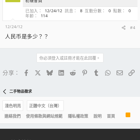
初級會員
已加入
12/24/12
訊息
8
互動分數
0
點數
0
年齡
114
12/24/12
#4
人民币是多少？？
你必須登入或註冊才能在此回覆。
Facebook
X
Bluesky
LinkedIn
Reddit
Pinterest
Tumblr
WhatsApp
電子郵
連
分享：
二手物品徵求
淺色明亮
正體中文（台灣）
R
連絡我們
使用條款與網站規範
隱私權政策
說明
首頁
S
S