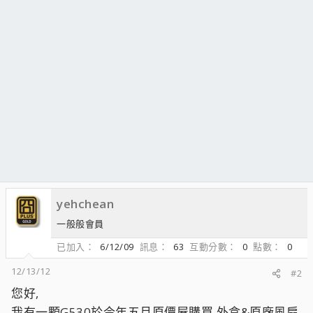
yehchean
一般般會員
已加入
6/12/09
訊息
63
互動分數
0
點數
0
12/13/12
#2
您好,
我有一顆G530於今年五月原價屋購買,外盒&原廠風扇