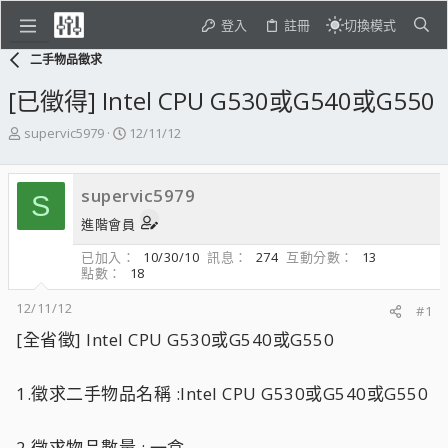
登入
註冊
切換模式
二手物品徵求
[已徵得] Intel CPU G530或G540或G550
主
開
supervic5979
12/11/12
題
始
發
日
起
期
supervic5979
S
人
進階會員
已加入
10/30/10
訊息
274
互動分數
13
點數
18
12/11/12
#1
[全省徵] Intel CPU G530或G540或G550
1.徵求二手物品名稱 :Intel CPU G530或G540或G550
2.徵求物品數量 : 一盒