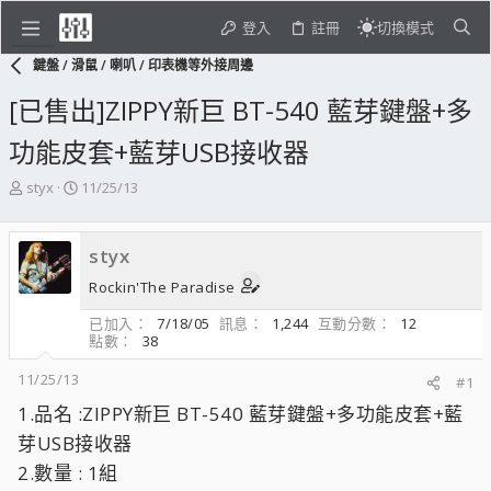
登入
註冊
切換模式
鍵盤 / 滑鼠 / 喇叭 / 印表機等外接周邊
[已售出]ZIPPY新巨 BT-540 藍芽鍵盤+多
功能皮套+藍芽USB接收器
主
開
styx
11/25/13
題
始
發
日
起
期
styx
人
Rockin'The Paradise
已加入
7/18/05
訊息
1,244
互動分數
12
點數
38
11/25/13
#1
1.品名 :ZIPPY新巨 BT-540 藍芽鍵盤+多功能皮套+藍
芽USB接收器
2.數量 : 1組