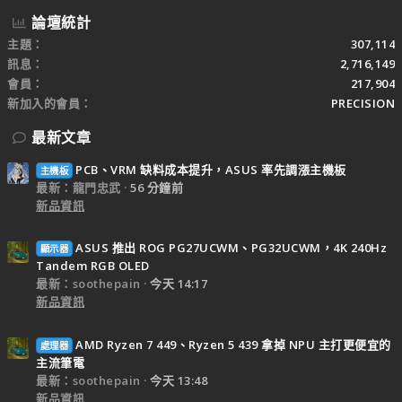
論壇統計
主題
307,114
訊息
2,716,149
會員
217,904
新加入的會員
PRECISION
最新文章
PCB、VRM 缺料成本提升，ASUS 率先調漲主機板
主機板
最新：龍門忠武
56 分鐘前
新品資訊
ASUS 推出 ROG PG27UCWM、PG32UCWM，4K 240Hz
顯示器
Tandem RGB OLED
最新：soothepain
今天 14:17
新品資訊
AMD Ryzen 7 449、Ryzen 5 439 拿掉 NPU 主打更便宜的
處理器
主流筆電
最新：soothepain
今天 13:48
新品資訊