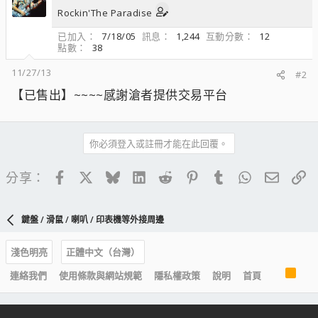
Rockin'The Paradise
已加入
7/18/05
訊息
1,244
互動分數
12
點數
38
11/27/13
#2
【已售出】~~~~感謝滄者提供交易平台
你必須登入或註冊才能在此回覆。
Facebook
X
Bluesky
LinkedIn
Reddit
Pinterest
Tumblr
WhatsApp
電子郵
連
分享：
鍵盤 / 滑鼠 / 喇叭 / 印表機等外接周邊
淺色明亮
正體中文（台灣）
R
連絡我們
使用條款與網站規範
隱私權政策
說明
首頁
S
S