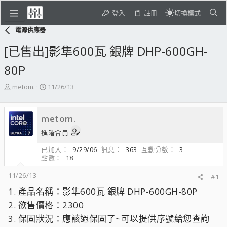
登入
註冊
切換模式
電源供應器
[已售出]影隼600瓦 銀牌 DHP-600GH-
80P
主
開
metom.
11/26/13
題
始
發
日
起
期
metom.
人
進階會員
已加入
9/29/06
訊息
363
互動分數
3
點數
18
11/26/13
#1
1. 產品名稱：影隼600瓦 銀牌 DHP-600GH-80P
2. 欲售價格：2300
3. 保固狀況：應該過保固了~可以提供序號給您查詢