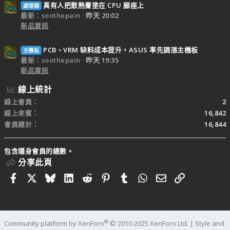
真有人把散熱膏塗在 CPU 腳座上
處理器
最新：soothepain
昨天 20:02
新品資訊
PCB、VRM 缺料成本提升，ASUS 率先調漲主機板
主機板
最新：soothepain
昨天 19:35
新品資訊
線上統計
線上會員
2
線上來賓
16,842
會員總計
16,844
包含隱身會員的總數。
分享此頁
Facebook
X
Bluesky
LinkedIn
Reddit
Pinterest
Tumblr
WhatsApp
電子郵件
連結
®
Community platform by XenForo
© 2010-2025 XenForo Ltd.
|
Style and