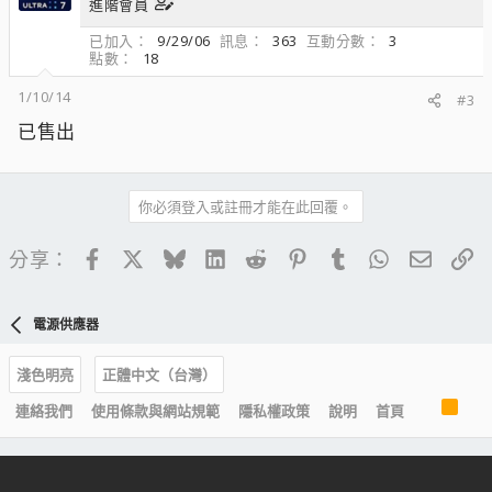
進階會員
已加入
9/29/06
訊息
363
互動分數
3
點數
18
1/10/14
#3
已售出
你必須登入或註冊才能在此回覆。
Facebook
X
Bluesky
LinkedIn
Reddit
Pinterest
Tumblr
WhatsApp
電子郵
連
分享：
電源供應器
淺色明亮
正體中文（台灣）
R
連絡我們
使用條款與網站規範
隱私權政策
說明
首頁
S
S